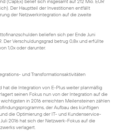
and (CapEx) belief sich insgesamt auf 212 Mio. EUR
ch). Der Hauptteil der Investitionen entfällt
erung der Netzwerkintegration auf die zweite
ettofinanzschulden beliefen sich per Ende Juni
R. Der Verschuldungsgrad betrug 0,8x und erfüllte
von 1,0x oder darunter.
tegrations- und Transformationsaktivitäten
 hat die Integration von E-Plus weiter planmäßig
lagert seinen Fokus nun von der Integration auf die
 wichtigsten in 2016 erreichten Meilensteinen zählen
Abfindungsprogramms, der Aufbau des künftigen
und die Optimierung der IT- und Kundenservice-
 Juli 2016 hat sich der Netzwerk-Fokus auf die
zwerks verlagert.