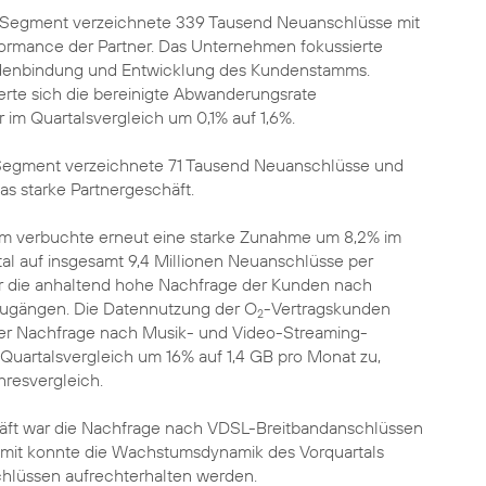
-Segment verzeichnete 339 Tausend Neuanschlüsse mit
rmance der Partner. Das Unternehmen fokussierte
ndenbindung und Entwicklung des Kundenstamms.
erte sich die bereinigte Abwanderungsrate
im Quartalsvergleich um 0,1% auf 1,6%.
Segment verzeichnete 71 Tausend Neuanschlüsse und
das starke Partnergeschäft.
m verbuchte erneut eine starke Zunahme um 8,2% im
al auf insgesamt 9,4 Millionen Neuanschlüsse per
für die anhaltend hohe Nachfrage der Kunden nach
ugängen. Die Datennutzung der O
-Vertragskunden
2
 der Nachfrage nach Musik- und Video-Streaming-
Quartalsvergleich um 16% auf 1,4 GB pro Monat zu,
hresvergleich.
äft war die Nachfrage nach VDSL-Breitbandanschlüssen
somit konnte die Wachstumsdynamik des Vorquartals
hlüssen aufrechterhalten werden.