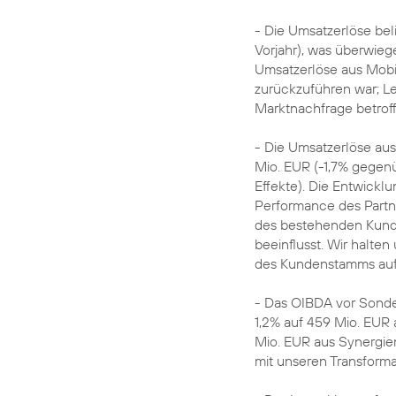
- Die Umsatzerlöse bel
Vorjahr), was überwieg
Umsatzerlöse aus Mobi
zurückzuführen war; L
Marktnachfrage betrof
- Die Umsatzerlöse aus
Mio. EUR (-1,7% gegen
Effekte). Die Entwickl
Performance des Partn
des bestehenden Kund
beeinflusst. Wir halt
des Kundenstamms auf
- Das OIBDA vor Sonder
1,2% auf 459 Mio. EUR
Mio. EUR aus Synergi
mit unseren Transformat