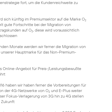
nstrategie fort, um die Kundenreichweite zu
d sich künftig im Premiumsektor auf die Marke O
2
lt gute Fortschritte bei der Migration von
tragskunden auf O
, diese wird voraussichtlich
2
eschlossen
den Monate werden wir ferner die Migration von
, unserer Hauptmarke für das Non-Premium-
es Online-Angebot für Preis-/Leistungsbewußte
hrt
016 haben wir haben ferner die Vorbereitungen für
tion der 4G-Netzwerke von O
und E-Plus weiter
2
eser Fokus-Verlagerung von 3G hin zu 4G stellen
e Zukunft