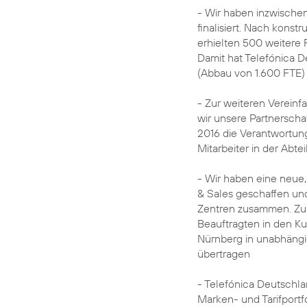
- Wir haben inzwischen
finalisiert. Nach kons
erhielten 500 weitere F
Damit hat Telefónica D
(Abbau von 1.600 FTE) r
- Zur weiteren Vereinf
wir unsere Partnerschaf
2016 die Verantwortun
Mitarbeiter in der Ab
- Wir haben eine neue,
& Sales geschaffen un
Zentren zusammen. Zum
Beauftragten in den K
Nürnberg in unabhäng
übertragen
- Telefónica Deutschla
Marken- und Tarifportf