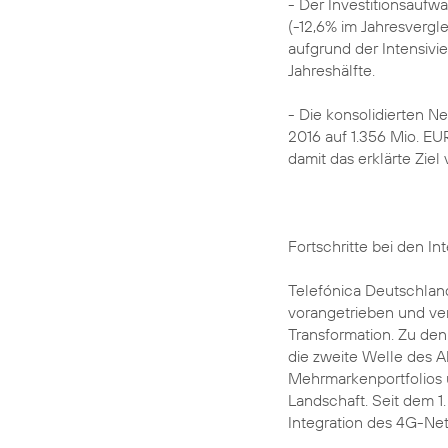
- Der Investitionsaufw
(-12,6% im Jahresverglei
aufgrund der Intensivi
Jahreshälfte.
- Die konsolidierten N
2016 auf 1.356 Mio. EU
damit das erklärte Ziel 
Fortschritte bei den In
Telefónica Deutschland
vorangetrieben und ver
Transformation. Zu den
die zweite Welle des 
Mehrmarkenportfolios 
Landschaft. Seit dem 1.
Integration des 4G-Net