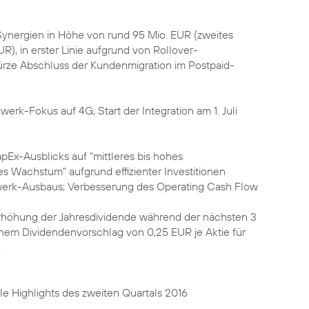
Synergien in Höhe von rund 95 Mio. EUR (zweites
R), in erster Linie aufgrund von Rollover-
Kürze Abschluss der Kundenmigration im Postpaid-
erk-Fokus auf 4G; Start der Integration am 1. Juli
apEx-Ausblicks auf "mittleres bis hohes
les Wachstum" aufgrund effizienter Investitionen
werk-Ausbaus; Verbesserung des Operating Cash Flow
rhöhung der Jahresdividende während der nächsten 3
nem Dividendenvorschlag von 0,25 EUR je Aktie für
6
lle Highlights des zweiten Quartals 2016