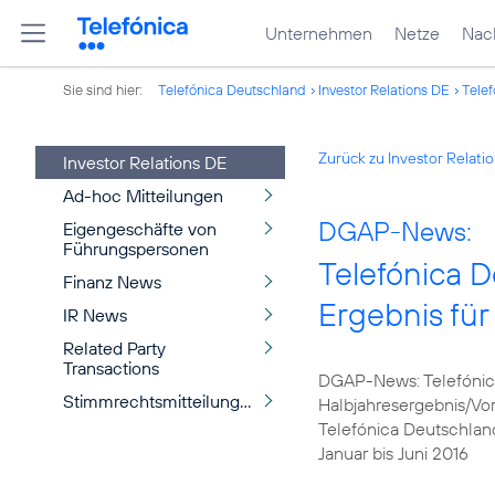
Unternehmen
Netze
Nach
Sie sind hier:
Telefónica Deutschland
Investor Relations DE
Telef
Zurück zu Investor Relati
Investor Relations DE
Ad-hoc Mitteilungen
DGAP-News:
Eigengeschäfte von
Führungspersonen
Telefónica D
Finanz News
Ergebnis für
IR News
Related Party
Transactions
DGAP-News: Telefónica
Stimmrechtsmitteilungen
Halbjahresergebnis/Vor
Telefónica Deutschland
Januar bis Juni 2016