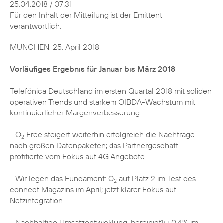
25.04.2018 / 07:31
Für den Inhalt der Mitteilung ist der Emittent
verantwortlich.
MÜNCHEN, 25. April 2018
Vorläufiges Ergebnis für Januar bis März 2018
Telefónica Deutschland im ersten Quartal 2018 mit soliden
operativen Trends und starkem OIBDA-Wachstum mit
kontinuierlicher Margenverbesserung
- O
Free steigert weiterhin erfolgreich die Nachfrage
2
nach großen Datenpaketen; das Partnergeschäft
profitierte vom Fokus auf 4G Angebote
- Wir legen das Fundament: O
auf Platz 2 im Test des
2
connect Magazins im April; jetzt klarer Fokus auf
Netzintegration
- Nachhaltige Umsatzentwicklung, bereinigt
+0,4% im
1)