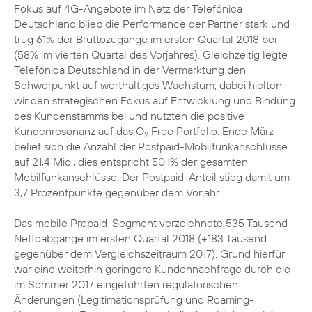
Fokus auf 4G-Angebote im Netz der Telefónica
Deutschland blieb die Performance der Partner stark und
trug 61% der Bruttozugänge im ersten Quartal 2018 bei
(58% im vierten Quartal des Vorjahres). Gleichzeitig legte
Telefónica Deutschland in der Vermarktung den
Schwerpunkt auf werthaltiges Wachstum, dabei hielten
wir den strategischen Fokus auf Entwicklung und Bindung
des Kundenstamms bei und nutzten die positive
Kundenresonanz auf das O
Free Portfolio. Ende März
2
belief sich die Anzahl der Postpaid-Mobilfunkanschlüsse
auf 21,4 Mio., dies entspricht 50,1% der gesamten
Mobilfunkanschlüsse. Der Postpaid-Anteil stieg damit um
3,7 Prozentpunkte gegenüber dem Vorjahr.
Das mobile Prepaid-Segment verzeichnete 535 Tausend
Nettoabgänge im ersten Quartal 2018 (+183 Tausend
gegenüber dem Vergleichszeitraum 2017). Grund hierfür
war eine weiterhin geringere Kundennachfrage durch die
im Sommer 2017 eingeführten regulatorischen
Änderungen (Legitimationsprüfung und Roaming-