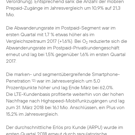
Verordnung). Entsprechend sank die Anzahl der mobilen
Prepaid-Zugänge im Jahresvergleich um 10,9% auf 21,3
Mio.
Die Abwanderungsrate im Postpaid-Segment war im
ersten Quartal mit 1,7 % etwas höher als im
Vergleichszeitraum 2017 (+1,6%). Bei O
reduzierte sich die
2
Abwanderungsrate im Postpaid-Privatkundengeschäft
erneut und lag bei 1,5% gegenüber 1,6% im ersten Quartal
2017.
Die marken- und segmentübergreifende Smartphone-
Penetration
war im Jahresvergleich um 5,0
12)
Prozentpunkte höher und lag Ende März bei 62,0%.
Die LTE-Kundenbasis profitierte weiterhin von der hohen
Nachfrage nach Highspeed-Mobilfunkzugängen und lag
zum 31. März 2018 bei 16,1 Mio. Anschlüssen, ein Plus von
15,2% im Jahresvergleich.
Der durchschnittliche Erlös pro Kunde (ARPU) wurde im
ersten Quartal 2018 erneut durch regulatorische