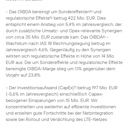
- Das OIBDA bereinigt um Sondereffekten
und
4)
regulatorische Effekte
betrug 422 Mio. EUR. Dies
5)
entspricht einem Anstieg von 5,4% im Jahresvergleich, der
durch zusätzliche Umsatz- und Opex-relevante Synergien
von circa 35 Mio. EUR zustande kam. Das OIBDA
-
6)
Wachstum nach IAS 18 Rechnungslegung betrug im
Jahresvergleich 4,6%. Gegenläufig zu den Synergien
wirkten sich regulatorische Effekte in Höhe von 14 Mio.
EUR aus. Die um Sondereffekte und regulatorische Effekte
bereinigte OIBDA-Marge stieg um 1,1% gegenüber dem
Vorjahr auf 23,8%.
- Der Investitionsaufwand (CapEx)
betrug 197 Mio. EUR
7)
(-5,6% im Jahresvergleich) einschließlich Capex-
bezogener Einsparungen von 15 Mio. EUR. Wir
konzentrierten uns weiterhin auf effiziente Investitionen
und erzielten gute Fortschritte bei der Netzintegration
sowie bei Rollout und Verdichtung des LTE-Netzes.