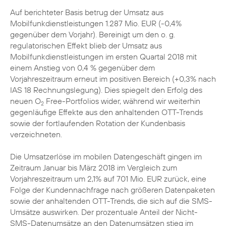
Auf berichteter Basis betrug der Umsatz aus
Mobilfunkdienstleistungen 1.287 Mio. EUR (-0,4%
gegenüber dem Vorjahr). Bereinigt um den o. g.
regulatorischen Effekt blieb der Umsatz aus
Mobilfunkdienstleistungen im ersten Quartal 2018 mit
einem Anstieg von 0,4 % gegenüber dem
Vorjahreszeitraum erneut im positiven Bereich (+0,3% nach
IAS 18 Rechnungslegung). Dies spiegelt den Erfolg des
neuen O
Free-Portfolios wider, während wir weiterhin
2
gegenläufige Effekte aus den anhaltenden OTT-Trends
sowie der fortlaufenden Rotation der Kundenbasis
verzeichneten.
Die Umsatzerlöse im mobilen Datengeschäft gingen im
Zeitraum Januar bis März 2018 im Vergleich zum
Vorjahreszeitraum um 2,1% auf 701 Mio. EUR zurück, eine
Folge der Kundennachfrage nach größeren Datenpaketen
sowie der anhaltenden OTT-Trends, die sich auf die SMS-
Umsätze auswirken. Der prozentuale Anteil der Nicht-
SMS-Datenumsätze an den Datenumsätzen stieg im