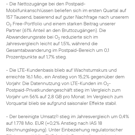
- Die Nettozugänge bei den Postpaid-
Mobilfunkanschlüssen beliefen sich im ersten Quartal auf
157 Tausend, basierend auf guter Nachfrage nach unserem
O
Free-Portfolio und einem starken Beitrag unserer
2
Partner (61% Anteil an den Bruttozugängen). Die
Abwanderungsrate bei O
reduzierte sich im
2
Jahresvergleich leicht auf 1,5%, während die
Gesamtabwanderung im Postpaid-Bereich um 0,1
Prozentpunkte auf 1,7% stieg.
- Die LTE-Kundenbasis blieb auf Wachstumskurs und
erreichte 16,1 Mio., ein Anstieg von 15,2% gegenüber dem
Vorjahr. Die Datennutzung von LTE-Kunden im O
-
2
Postpaid-Privatkundengeschäft stieg im Vergleich zum
Vorjahr um 56% auf 2,8 GB pro Monat. Im Vergleich zum
Vorquartal blieb sie aufgrund saisonaler Effekte stabil.
- Der bereinigte Umsatz
stieg im Jahresvergleich um 0,4%
2)
auf 1.778 Mio. EUR (+0,2% Anstieg nach IAS 18
Rechnungslegung). Unter Einbeziehung regulatorischer