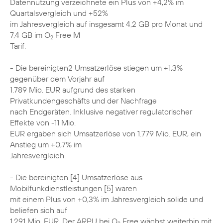
Datennutzung verzeichnete ein Plus von +4,2% im
Quartalsvergleich und +52%
im Jahresvergleich auf insgesamt 4,2 GB pro Monat und
7,4 GB im O
Free M
2
Tarif.
- Die bereinigten2 Umsatzerlöse stiegen um +1,3%
gegenüber dem Vorjahr auf
1.789 Mio. EUR aufgrund des starken
Privatkundengeschäfts und der Nachfrage
nach Endgeräten. Inklusive negativer regulatorischer
Effekte von -11 Mio.
EUR ergaben sich Umsatzerlöse von 1.779 Mio. EUR, ein
Anstieg um +0,7% im
Jahresvergleich.
- Die bereinigten [4] Umsatzerlöse aus
Mobilfunkdienstleistungen [5] waren
mit einem Plus von +0,3% im Jahresvergleich solide und
beliefen sich auf
1.291 Mio. EUR. Der ARPU bei O
Free wächst weiterhin mit