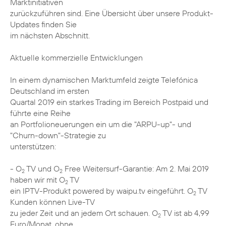
Marktinitiativen
zurückzuführen sind. Eine Übersicht über unsere Produkt-
Updates finden Sie
im nächsten Abschnitt.
Aktuelle kommerzielle Entwicklungen
In einem dynamischen Marktumfeld zeigte Telefónica
Deutschland im ersten
Quartal 2019 ein starkes Trading im Bereich Postpaid und
führte eine Reihe
an Portfolioneuerungen ein um die "ARPU-up"- und
"Churn-down"-Strategie zu
unterstützen:
- O
TV und O
Free Weitersurf-Garantie: Am 2. Mai 2019
2
2
haben wir mit O
TV
2
ein IPTV-Produkt powered by waipu.tv eingeführt. O
TV
2
Kunden können Live-TV
zu jeder Zeit und an jedem Ort schauen. O
TV ist ab 4,99
2
Euro/Monat, ohne