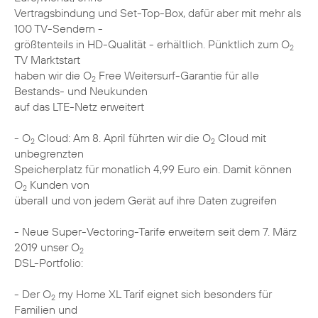
Vertragsbindung und Set-Top-Box, dafür aber mit mehr als
100 TV-Sendern -
größtenteils in HD-Qualität - erhältlich. Pünktlich zum O
2
TV Marktstart
haben wir die O
Free Weitersurf-Garantie für alle
2
Bestands- und Neukunden
auf das LTE-Netz erweitert
- O
Cloud: Am 8. April führten wir die O
Cloud mit
2
2
unbegrenzten
Speicherplatz für monatlich 4,99 Euro ein. Damit können
O
Kunden von
2
überall und von jedem Gerät auf ihre Daten zugreifen
- Neue Super-Vectoring-Tarife erweitern seit dem 7. März
2019 unser O
2
DSL-Portfolio:
- Der O
my Home XL Tarif eignet sich besonders für
2
Familien und