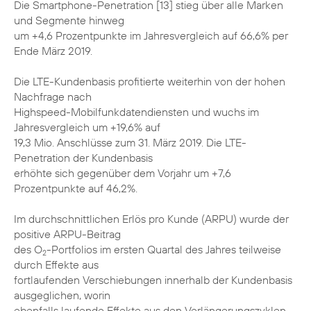
Die Smartphone-Penetration [13] stieg über alle Marken
und Segmente hinweg
um +4,6 Prozentpunkte im Jahresvergleich auf 66,6% per
Ende März 2019.
Die LTE-Kundenbasis profitierte weiterhin von der hohen
Nachfrage nach
Highspeed-Mobilfunkdatendiensten und wuchs im
Jahresvergleich um +19,6% auf
19,3 Mio. Anschlüsse zum 31. März 2019. Die LTE-
Penetration der Kundenbasis
erhöhte sich gegenüber dem Vorjahr um +7,6
Prozentpunkte auf 46,2%.
Im durchschnittlichen Erlös pro Kunde (ARPU) wurde der
positive ARPU-Beitrag
des O
-Portfolios im ersten Quartal des Jahres teilweise
2
durch Effekte aus
fortlaufenden Verschiebungen innerhalb der Kundenbasis
ausgeglichen, worin
ebenfalls laufende Effekte aus den Verlängerungszyklen