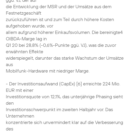
ggü. VJ, der auf
die Entwicklung der MSR und der Umsätze aus dem
Festnetzgeschäft
zurückzuführen ist und zum Teil durch höhere Kosten
aufgehoben wurde, vor
allem aufgrund höherer Einkaufsvolumen. Die bereinigte4
OIBDA-Marge lag in
Q1 20 bei 28,8% (-0,6%-Punkte ggü. VJ), was die zuvor
erwähnten Effekte
widerspiegelt, darunter das starke Wachstum der Umsätze
aus
Mobilfunk-Hardware mit niedriger Marge.
- Der Investitionsaufwand (CapEx) [6] erreichte 224 Mio.
EUR mit einer
Investitionsquote von 12,1%, das unterjährige Phasing sieht
den
Investitionsschwerpunkt im zweiten Halbjahr vor. Das
Unternehmen
konzentrierte sich unvermindert klar auf die Verbesserung
des