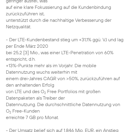
geringer ausfiel, was
auf eine klare Fokussierung auf die Kundenbindung
zurückzuführen ist,
unterstützt durch die nachhaltige Verbesserung der
Netzqualität.
- Der LTE-Kundenbestand stieg um +31,1% ggü. VJ und lag
per Ende März 2020
bei 25,2 [3] Mio., was einer LTE-Penetration von 60%
entspricht, d.h.
+13%-Punkte mehr als im Vorjahr. Die mobile
Datennutzung wuchs weiterhin mit
einem drei-Jahres CAGR von >50%, zurückzuführen auf
den anhaltenden Erfolg
von LTE und des O
Free Portfolios mit großen
2
Datenpaketen als Treiber der
Datennutzung. Die durchschnittliche Datennutzung von
O
Free-Kunden
2
erreichte 7 GB pro Monat.
- Der Umsatz belief sich auf 1.846 Mio. EUR, ein Anstieg