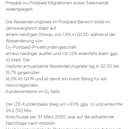
Prepaid-zu-Postpaid Migrationen sowie Saisonalität
widerspiegelt.
Die Abwanderungsrate im Postpaid-Bereich blieb im
Jahresvergleich stabil auf
einem niedrigen Niveau von 1,5% in Q1 20, während die
Abwanderung von
O
-Postpaid-Privatkundengeschäft
2
erneut niedriger ausfiel und mit 1,3% ebenfalls stabil ggü.
VJ blieb. Die
implizite annualisierte Abwanderungsrate lag in Q1 20 bei
15,7% gegenüber
16,0% im Q1 19 und ist damit ein klarer Beleg für ein
hervorragendes
Kundenerlebnis im O
Netz.
2
Die LTE-Kundenbasis stieg um +31,1% ggü. VJ und erreichte
25,2 [10] Mio.
Anschlüsse per 31. März 2020, was auf die anhaltende
Nachfrage nach mobilen