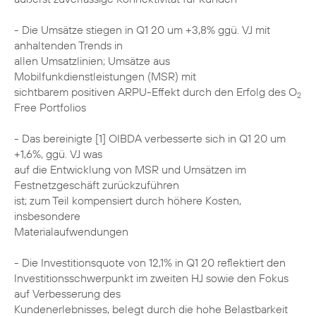
- Die Umsätze stiegen in Q1 20 um +3,8% ggü. VJ mit
anhaltenden Trends in
allen Umsatzlinien; Umsätze aus
Mobilfunkdienstleistungen (MSR) mit
sichtbarem positiven ARPU-Effekt durch den Erfolg des O
2
Free Portfolios
- Das bereinigte [1] OIBDA verbesserte sich in Q1 20 um
+1,6%, ggü. VJ was
auf die Entwicklung von MSR und Umsätzen im
Festnetzgeschäft zurückzuführen
ist; zum Teil kompensiert durch höhere Kosten,
insbesondere
Materialaufwendungen
- Die Investitionsquote von 12,1% in Q1 20 reflektiert den
Investitionsschwerpunkt im zweiten HJ sowie den Fokus
auf Verbesserung des
Kundenerlebnisses, belegt durch die hohe Belastbarkeit