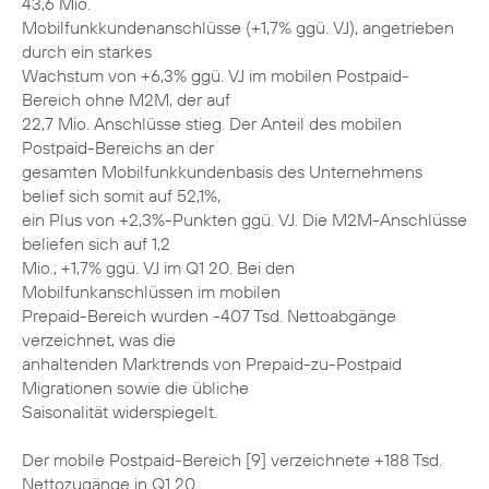
43,6 Mio.
Mobilfunkkundenanschlüsse (+1,7% ggü. VJ), angetrieben
durch ein starkes
Wachstum von +6,3% ggü. VJ im mobilen Postpaid-
Bereich ohne M2M, der auf
22,7 Mio. Anschlüsse stieg. Der Anteil des mobilen
Postpaid-Bereichs an der
gesamten Mobilfunkkundenbasis des Unternehmens
belief sich somit auf 52,1%,
ein Plus von +2,3%-Punkten ggü. VJ. Die M2M-Anschlüsse
beliefen sich auf 1,2
Mio.; +1,7% ggü. VJ im Q1 20. Bei den
Mobilfunkanschlüssen im mobilen
Prepaid-Bereich wurden -407 Tsd. Nettoabgänge
verzeichnet, was die
anhaltenden Marktrends von Prepaid-zu-Postpaid
Migrationen sowie die übliche
Saisonalität widerspiegelt.
Der mobile Postpaid-Bereich [9] verzeichnete +188 Tsd.
Nettozugänge in Q1 20