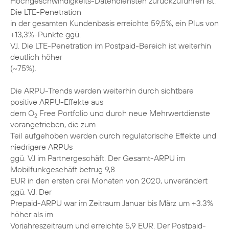
Hochgeschwindigkeits-Datendiensten zurückzuführen ist.
Die LTE-Penetration
in der gesamten Kundenbasis erreichte 59,5%, ein Plus von
+13,3%-Punkte ggü.
VJ. Die LTE-Penetration im Postpaid-Bereich ist weiterhin
deutlich höher
(~75%).
Die ARPU-Trends werden weiterhin durch sichtbare
positive ARPU-Effekte aus
dem O
Free Portfolio und durch neue Mehrwertdienste
2
vorangetrieben, die zum
Teil aufgehoben werden durch regulatorische Effekte und
niedrigere ARPUs
ggü. VJ im Partnergeschäft. Der Gesamt-ARPU im
Mobilfunkgeschäft betrug 9,8
EUR in den ersten drei Monaten von 2020, unverändert
ggü. VJ. Der
Prepaid-ARPU war im Zeitraum Januar bis März um +3.3%
höher als im
Vorjahreszeitraum und erreichte 5,9 EUR. Der Postpaid-