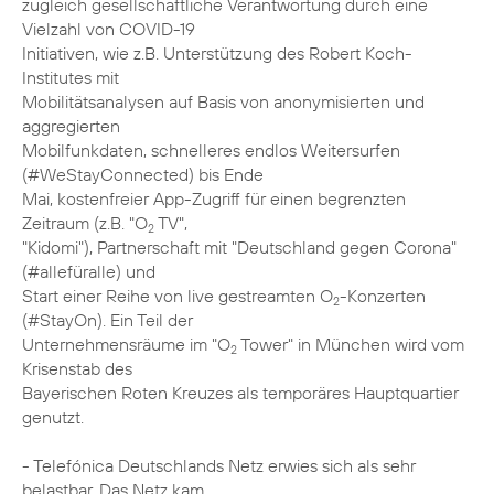
zugleich gesellschaftliche Verantwortung durch eine
Vielzahl von COVID-19
Initiativen, wie z.B. Unterstützung des Robert Koch-
Institutes mit
Mobilitätsanalysen auf Basis von anonymisierten und
aggregierten
Mobilfunkdaten, schnelleres endlos Weitersurfen
(#WeStayConnected) bis Ende
Mai, kostenfreier App-Zugriff für einen begrenzten
Zeitraum (z.B. "O
TV",
2
"Kidomi"), Partnerschaft mit "Deutschland gegen Corona"
(#allefüralle) und
Start einer Reihe von live gestreamten O
-Konzerten
2
(#StayOn). Ein Teil der
Unternehmensräume im "O
Tower" in München wird vom
2
Krisenstab des
Bayerischen Roten Kreuzes als temporäres Hauptquartier
genutzt.
- Telefónica Deutschlands Netz erwies sich als sehr
belastbar. Das Netz kam