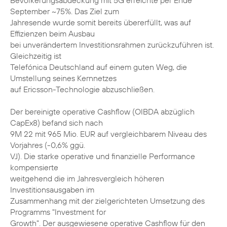
Bevölkerungsabdeckung mit 5G erreichte per Ende
September ~75%. Das Ziel zum
Jahresende wurde somit bereits übererfüllt, was auf
Effizienzen beim Ausbau
bei unverändertem Investitionsrahmen zurückzuführen ist.
Gleichzeitig ist
Telefónica Deutschland auf einem guten Weg, die
Umstellung seines Kernnetzes
auf Ericsson-Technologie abzuschließen.
Der bereinigte operative Cashflow (OIBDA abzüglich
CapEx8) befand sich nach
9M 22 mit 965 Mio. EUR auf vergleichbarem Niveau des
Vorjahres (-0,6% ggü.
VJ). Die starke operative und finanzielle Performance
kompensierte
weitgehend die im Jahresvergleich höheren
Investitionsausgaben im
Zusammenhang mit der zielgerichteten Umsetzung des
Programms "Investment for
Growth". Der ausgewiesene operative Cashflow für den