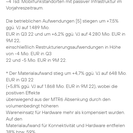
~4 Tsd. Mobilfunkstandorten mit passiver Infrastruktur im
Vorjahreszeitraum.
Die betrieblichen Aufwendungen [5] stiegen um +7,5%
ggü. VJ auf 1.489 Mio.
EUR in Q3 22 und um +6,2% ggü. VJ auf 4.280 Mio. EUR in
9M 22,
einschließlich Restrukturierungsaufwendungen in Höhe
von -4 Mio. EUR in Q3
22 und -5 Mio. EUR in 9M 22.
* Der Materialaufwand stieg um +4,7% ggü. VJ auf 648 Mio.
EUR in Q3 22
(+5,8% ggü. VJ auf 1.868 Mio. EUR in 9M 22), wobei die
positiven Effekte
überwiegend aus der MTR6 Absenkung durch den
volumenbedingt höheren
Wareneinsatz für Hardware mehr als kompensiert wurden.
Auf den
Materialaufwand für Konnektivität und Hardware entfielen
38% bzw. 59%