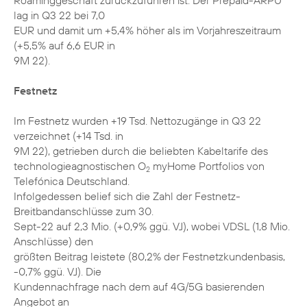
Roaminggeschäft zurückzuführen ist. Der Prepaid-ARPU
lag in Q3 22 bei 7,0
EUR und damit um +5,4% höher als im Vorjahreszeitraum
(+5,5% auf 6,6 EUR in
9M 22).
Festnetz
Im Festnetz wurden +19 Tsd. Nettozugänge in Q3 22
verzeichnet (+14 Tsd. in
9M 22), getrieben durch die beliebten Kabeltarife des
technologieagnostischen O
myHome Portfolios von
2
Telefónica Deutschland.
Infolgedessen belief sich die Zahl der Festnetz-
Breitbandanschlüsse zum 30.
Sept-22 auf 2,3 Mio. (+0,9% ggü. VJ), wobei VDSL (1,8 Mio.
Anschlüsse) den
größten Beitrag leistete (80,2% der Festnetzkundenbasis,
-0,7% ggü. VJ). Die
Kundennachfrage nach dem auf 4G/5G basierenden
Angebot an