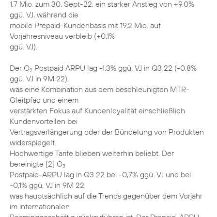
1,7 Mio. zum 30. Sept-22, ein starker Anstieg von +9,0%
ggü. VJ, während die
mobile Prepaid-Kundenbasis mit 19,2 Mio. auf
Vorjahresniveau verbleib (+0,1%
ggü. VJ).
Der O
Postpaid ARPU lag -1,3% ggü. VJ in Q3 22 (-0,8%
2
ggü. VJ in 9M 22),
was eine Kombination aus dem beschleunigten MTR-
Gleitpfad und einem
verstärkten Fokus auf Kundenloyalität einschließlich
Kundenvorteilen bei
Vertragsverlängerung oder der Bündelung von Produkten
widerspiegelt.
Hochwertige Tarife blieben weiterhin beliebt. Der
bereinigte [2] O
2
Postpaid-ARPU lag in Q3 22 bei -0,7% ggü. VJ und bei
-0,1% ggü. VJ in 9M 22,
was hauptsächlich auf die Trends gegenüber dem Vorjahr
im internationalen