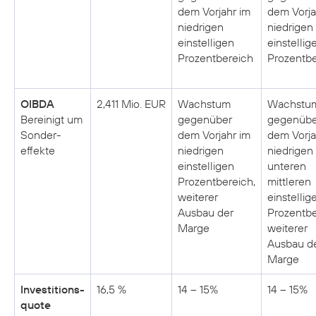
dem Vorjahr im
dem Vorja
niedrigen
niedrigen
einstelligen
einstellig
Prozentbereich
Prozentbe
OIBDA
2,411 Mio. EUR
Wachstum
Wachstu
Bereinigt um
gegenüber
gegenübe
Sonder­
dem Vorjahr im
dem Vorja
effekte
niedrigen
niedrigen 
einstelligen
unteren
Prozentbereich,
mittleren
weiterer
einstellig
Ausbau der
Prozentbe
Marge
weiterer
Ausbau d
Marge
Investitions­
16,5 %
14 – 15%
14 – 15%
quote