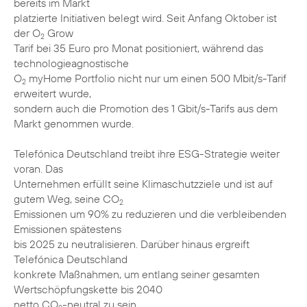
bereits im Markt
platzierte Initiativen belegt wird. Seit Anfang Oktober ist
der O
Grow
2
Tarif bei 35 Euro pro Monat positioniert, während das
technologieagnostische
O
myHome Portfolio nicht nur um einen 500 Mbit/s-Tarif
2
erweitert wurde,
sondern auch die Promotion des 1 Gbit/s-Tarifs aus dem
Markt genommen wurde.
Telefónica Deutschland treibt ihre ESG-Strategie weiter
voran. Das
Unternehmen erfüllt seine Klimaschutzziele und ist auf
gutem Weg, seine CO
2
Emissionen um 90% zu reduzieren und die verbleibenden
Emissionen spätestens
bis 2025 zu neutralisieren. Darüber hinaus ergreift
Telefónica Deutschland
konkrete Maßnahmen, um entlang seiner gesamten
Wertschöpfungskette bis 2040
netto CO
-neutral zu sein.