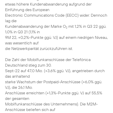
etwas höhere Kundenabwanderung aufgrund der
Einführung des European
Electronic Communications Code (EECC) wider. Dennoch
lag die
Kundenabwanderung der Marke O
mit 1,2% in Q3 22 ggü.
2
1,0% in Q3 21 (1,1% in
9M 22, +0,2%-Punkte ggü. VJ) auf einem niedrigen Niveau,
was wesentlich auf
die Netzwerkparität zurückzuführen ist.
Die Zahl der Mobilfunkanschlüsse der Telefónica
Deutschland stieg zum 30.
Sept-22 auf 47,0 Mio. (+3,6% ggü. VJ), angetrieben durch
das anhaltend
starke Wachstum der Postpaid-Anschlüsse (+6,0% ggü.
VJ), die 26,1 Mio.
Anschlüsse erreichten (+1,3%-Punkte ggü. VJ auf 55,5%
der gesamten
Mobilfunkanschlüsse des Unternehmens). Die M2M-
Anschlüsse beliefen sich auf