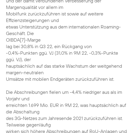
und der damit verbundenen Verbesserung der
Margenqualität vor allem im
Mobilfunk zurückzuführen ist sowie auf weitere
Effizienzsteigerungen und
etwas Unterstützung aus dem internationalen Roaming-
Geschäft. Die
OIBDA[7]-Marge
lag bei 30,8% in Q3 22, ein Rückgang von
-0,4%-Punkten ggü. VJ (31,0% in 9M 22, -0,3%-Punkte
ggü. VJ), der
hauptsächlich auf das starke Wachstum der weitgehend
margen-neutralen
Umsätze mit mobilen Endgeräten zurückzuführen ist.
Die Abschreibungen fielen um -4,4% niedriger aus als im
Vorjahr und
erreichten 1.699 Mio. EUR in 9M 22, was hauptsächlich auf
die Abschaltung
des 3G-Netzes zum Jahresende 2021 zurückzuführen ist.
Teilweise gegenläufig
wirken sich höhere Abschreibungen auf RoU-Anlagen und