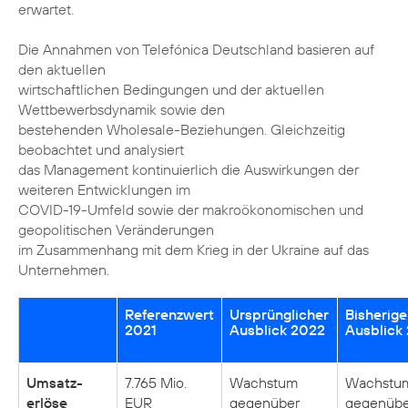
erwartet.
Die Annahmen von Telefónica Deutschland basieren auf
den aktuellen
wirtschaftlichen Bedingungen und der aktuellen
Wettbewerbsdynamik sowie den
bestehenden Wholesale-Beziehungen. Gleichzeitig
beobachtet und analysiert
das Management kontinuierlich die Auswirkungen der
weiteren Entwicklungen im
COVID-19-Umfeld sowie der makroökonomischen und
geopolitischen Veränderungen
im Zusammenhang mit dem Krieg in der Ukraine auf das
Unternehmen.
Referenzwert
Ursprünglicher
Bisherige
2021
Ausblick 2022
Ausblick
Umsatz­
7.765 Mio.
Wachstum
Wachstu
erlöse
EUR
gegenüber
gegenübe