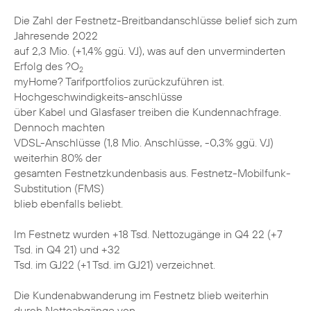
Die Zahl der Festnetz-Breitbandanschlüsse belief sich zum
Jahresende 2022
auf 2,3 Mio. (+1,4% ggü. VJ), was auf den unverminderten
Erfolg des ?O
2
myHome? Tarifportfolios zurückzuführen ist.
Hochgeschwindigkeits-anschlüsse
über Kabel und Glasfaser treiben die Kundennachfrage.
Dennoch machten
VDSL-Anschlüsse (1,8 Mio. Anschlüsse, -0,3% ggü. VJ)
weiterhin 80% der
gesamten Festnetzkundenbasis aus. Festnetz-Mobilfunk-
Substitution (FMS)
blieb ebenfalls beliebt.
Im Festnetz wurden +18 Tsd. Nettozugänge in Q4 22 (+7
Tsd. in Q4 21) und +32
Tsd. im GJ22 (+1 Tsd. im GJ21) verzeichnet.
Die Kundenabwanderung im Festnetz blieb weiterhin
durch Nettoabgänge von