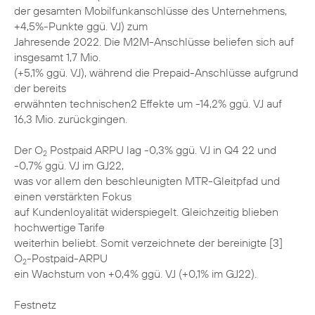
der gesamten Mobilfunkanschlüsse des Unternehmens,
+4,5%-Punkte ggü. VJ) zum
Jahresende 2022. Die M2M-Anschlüsse beliefen sich auf
insgesamt 1,7 Mio.
(+5,1% ggü. VJ), während die Prepaid-Anschlüsse aufgrund
der bereits
erwähnten technischen2 Effekte um -14,2% ggü. VJ auf
16,3 Mio. zurückgingen.
Der O
Postpaid ARPU lag -0,3% ggü. VJ in Q4 22 und
2
-0,7% ggü. VJ im GJ22,
was vor allem den beschleunigten MTR-Gleitpfad und
einen verstärkten Fokus
auf Kundenloyalität widerspiegelt. Gleichzeitig blieben
hochwertige Tarife
weiterhin beliebt. Somit verzeichnete der bereinigte [3]
O
-Postpaid-ARPU
2
ein Wachstum von +0,4% ggü. VJ (+0,1% im GJ22).
Festnetz