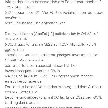
Infolgedessen verbesserte sich das Periodenergebnis auf
+232 Mio. EUR im
GJ22 gegenüber +211 Mio. EUR im Vorjahr, in dem der oben
erwähnte
Veräußerungsgewinn enthalten war.
Die Investitionen (CapEx) [12] beliefen sich in Q4 22 auf
307 Mio. EUR
(-35,1% ggü. VJ) und im GJ22 auf 1.209 Mio. EUR (-5,8%
ggü. VJ), da
Telefónica Deutschland ihr dreijähriges "Investment-for-
Growth" Programm wie
geplant erfolgreich abgeschlossen hat. Die
Investitionsquote betrug 14,0% in
Q4 22 und 14,7% im GJ22. Das Unternehmen machte
erneut hervorragende
Fortschritte bei der Netzmodernisierung und dem Ausbau
des 5G-Netzes. Die
Bevölkerungsabdeckung mit 5G lag Ende 2022 bei >80%.
Und lag damit deutlich
über dem Ziel, jedoch innerhalb des geplanten