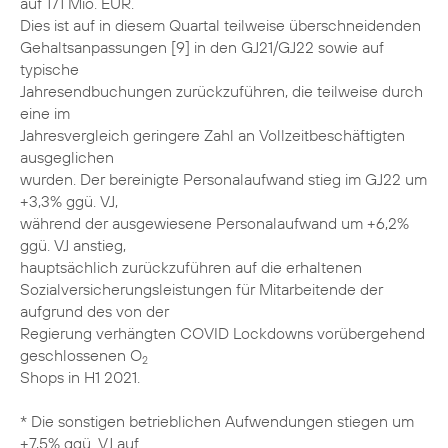
auf 171 Mio. EUR.
Dies ist auf in diesem Quartal teilweise überschneidenden
Gehaltsanpassungen [9] in den GJ21/GJ22 sowie auf
typische
Jahresendbuchungen zurückzuführen, die teilweise durch
eine im
Jahresvergleich geringere Zahl an Vollzeitbeschäftigten
ausgeglichen
wurden. Der bereinigte Personalaufwand stieg im GJ22 um
+3,3% ggü. VJ,
während der ausgewiesene Personalaufwand um +6,2%
ggü. VJ anstieg,
hauptsächlich zurückzuführen auf die erhaltenen
Sozialversicherungsleistungen für Mitarbeitende der
aufgrund des von der
Regierung verhängten COVID Lockdowns vorübergehend
geschlossenen O
2
Shops in H1 2021.
* Die sonstigen betrieblichen Aufwendungen stiegen um
+7,5% ggü. VJ auf