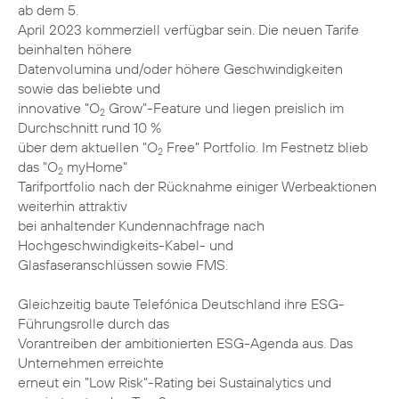
ab dem 5.
April 2023 kommerziell verfügbar sein. Die neuen Tarife
beinhalten höhere
Datenvolumina und/oder höhere Geschwindigkeiten
sowie das beliebte und
innovative "O
Grow"-Feature und liegen preislich im
2
Durchschnitt rund 10 %
über dem aktuellen "O
Free" Portfolio. Im Festnetz blieb
2
das "O
myHome"
2
Tarifportfolio nach der Rücknahme einiger Werbeaktionen
weiterhin attraktiv
bei anhaltender Kundennachfrage nach
Hochgeschwindigkeits-Kabel- und
Glasfaseranschlüssen sowie FMS.
Gleichzeitig baute Telefónica Deutschland ihre ESG-
Führungsrolle durch das
Vorantreiben der ambitionierten ESG-Agenda aus. Das
Unternehmen erreichte
erneut ein "Low Risk"-Rating bei Sustainalytics und