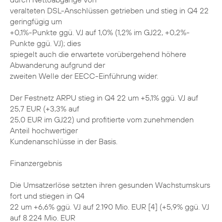
veralteten DSL-Anschlüssen getrieben und stieg in Q4 22
geringfügig um
+0,1%-Punkte ggü. VJ auf 1,0% (1,2% im GJ22, +0,2%-
Punkte ggü. VJ); dies
spiegelt auch die erwartete vorübergehend höhere
Abwanderung aufgrund der
zweiten Welle der EECC-Einführung wider.
Der Festnetz ARPU stieg in Q4 22 um +5,1% ggü. VJ auf
25,7 EUR (+3,3% auf
25,0 EUR im GJ22) und profitierte vom zunehmenden
Anteil hochwertiger
Kundenanschlüsse in der Basis.
Finanzergebnis
Die Umsatzerlöse setzten ihren gesunden Wachstumskurs
fort und stiegen in Q4
22 um +6,6% ggü. VJ auf 2.190 Mio. EUR [4] (+5,9% ggü. VJ
auf 8.224 Mio. EUR