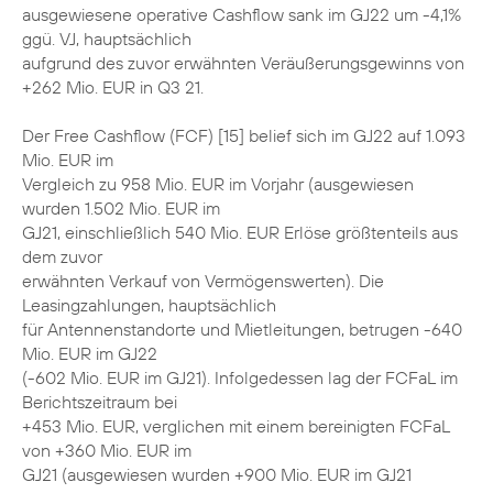
ausgewiesene operative Cashflow sank im GJ22 um -4,1%
ggü. VJ, hauptsächlich
aufgrund des zuvor erwähnten Veräußerungsgewinns von
+262 Mio. EUR in Q3 21.
Der Free Cashflow (FCF) [15] belief sich im GJ22 auf 1.093
Mio. EUR im
Vergleich zu 958 Mio. EUR im Vorjahr (ausgewiesen
wurden 1.502 Mio. EUR im
GJ21, einschließlich 540 Mio. EUR Erlöse größtenteils aus
dem zuvor
erwähnten Verkauf von Vermögenswerten). Die
Leasingzahlungen, hauptsächlich
für Antennenstandorte und Mietleitungen, betrugen -640
Mio. EUR im GJ22
(-602 Mio. EUR im GJ21). Infolgedessen lag der FCFaL im
Berichtszeitraum bei
+453 Mio. EUR, verglichen mit einem bereinigten FCFaL
von +360 Mio. EUR im
GJ21 (ausgewiesen wurden +900 Mio. EUR im GJ21