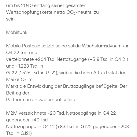
um bis 2040 entlang seiner gesamten
Wertschöpfungskette netto CO
-neutral zu
2
sein.
Mobilfunk
Mobile Postpaid setzte seine solide Wachstumsdynamik in
Q4 22 fort und
verzeichnete +264 Tsd. Nettozugänge (+518 Tsd. in Q4 21)
und +1.228 Tsd. in
GJ22 (1.526 Tsd. in GJ21), wobei die hohe Attraktivität der
Marke O
im
2
Markt die Entwicklung der Bruttozugänge beflügelte. Der
Beitrag der
Partnermarken war erneut solide.
M2M verzeichnete -20 Tsd. Nettoabgänge in Q4 22
gegenüber +40 Tsd.
Nettozugänge in Q4 21 (+83 Tsd. in GJ22 gegenüber +203
Tsd. in GJ21)