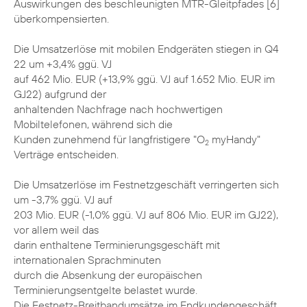
Auswirkungen des beschleunigten MTR-Gleitpfades [6]
überkompensierten.
Die Umsatzerlöse mit mobilen Endgeräten stiegen in Q4
22 um +3,4% ggü. VJ
auf 462 Mio. EUR (+13,9% ggü. VJ auf 1.652 Mio. EUR im
GJ22) aufgrund der
anhaltenden Nachfrage nach hochwertigen
Mobiltelefonen, während sich die
Kunden zunehmend für langfristigere "O
myHandy"
2
Verträge entscheiden.
Die Umsatzerlöse im Festnetzgeschäft verringerten sich
um -3,7% ggü. VJ auf
203 Mio. EUR (-1,0% ggü. VJ auf 806 Mio. EUR im GJ22),
vor allem weil das
darin enthaltene Terminierungsgeschäft mit
internationalen Sprachminuten
durch die Absenkung der europäischen
Terminierungsentgelte belastet wurde.
Die Festnetz-Breitbandumsätze im Endkundengeschäft