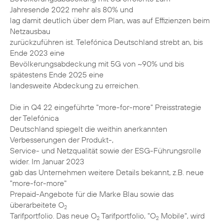
Jahresende 2022 mehr als 80% und
lag damit deutlich über dem Plan, was auf Effizienzen beim
Netzausbau
zurückzuführen ist. Telefónica Deutschland strebt an, bis
Ende 2023 eine
Bevölkerungsabdeckung mit 5G von ~90% und bis
spätestens Ende 2025 eine
landesweite Abdeckung zu erreichen.
Die in Q4 22 eingeführte "more-for-more" Preisstrategie
der Telefónica
Deutschland spiegelt die weithin anerkannten
Verbesserungen der Produkt-,
Service- und Netzqualität sowie der ESG-Führungsrolle
wider. Im Januar 2023
gab das Unternehmen weitere Details bekannt, z.B. neue
"more-for-more"
Prepaid-Angebote für die Marke Blau sowie das
überarbeitete O
2
Tarifportfolio. Das neue O
Tarifportfolio, "O
Mobile", wird
2
2