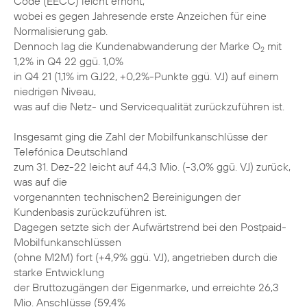
Code (EECC) leicht erhöht,
wobei es gegen Jahresende erste Anzeichen für eine
Normalisierung gab.
Dennoch lag die Kundenabwanderung der Marke O
mit
2
1,2% in Q4 22 ggü. 1,0%
in Q4 21 (1,1% im GJ22, +0,2%-Punkte ggü. VJ) auf einem
niedrigen Niveau,
was auf die Netz- und Servicequalität zurückzuführen ist.
Insgesamt ging die Zahl der Mobilfunkanschlüsse der
Telefónica Deutschland
zum 31. Dez-22 leicht auf 44,3 Mio. (-3,0% ggü. VJ) zurück,
was auf die
vorgenannten technischen2 Bereinigungen der
Kundenbasis zurückzuführen ist.
Dagegen setzte sich der Aufwärtstrend bei den Postpaid-
Mobilfunkanschlüssen
(ohne M2M) fort (+4,9% ggü. VJ), angetrieben durch die
starke Entwicklung
der Bruttozugängen der Eigenmarke, und erreichte 26,3
Mio. Anschlüsse (59,4%