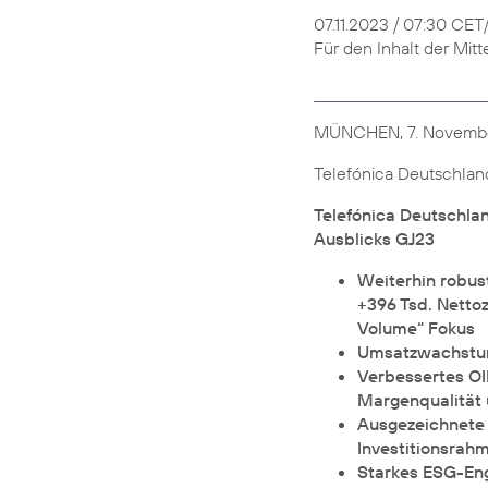
07.11.2023 / 07:30 CE
Für den Inhalt der Mitt
MÜNCHEN, 7. Novemb
Telefónica Deutschland
Telefónica Deutschlan
Ausblicks GJ23
Weiterhin robus
+396 Tsd. Nettoz
Volume“ Fokus
Umsatzwachstum
Verbessertes O
Margenqualität
Ausgezeichnete 
Investitionsrah
Starkes ESG-Eng