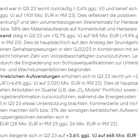
nd war in Q3 23 leicht rückläufig (-2,6% ggü. VJ) und belief sich
gü. VJ auf 1.931 Mio. EUR in 9M 23). Dies reflektiert die positiven
enkung7 und den volumenbezogenen Wareneinsatz für Hardwar
 bzw. 58% des Materialaufwands auf Konnektivität und Hardware.
fwand
stieg in Q3 23 um +12,7% ggü. VJ auf 168 Mio. EUR (+9,4% g
 in 9M 23). Dies ist hauptsächlich auf den Anstieg der Grundgehä
einen Gehaltsanpassungen in den GJ22/23 in Kombination mit ei
eicht höheren Zahl von Vollzeitbeschäftigten zurückzuführen. Let
durch die Eingliederung von Schlüsselqualifikationen zur Unters
ions- und Wachstumsambitionen begründet.
etrieblichen Aufwendungen
erhöhten sich in Q3 23 leicht um +
UR (+6,6% ggü. VJ auf 2.020 Mio. EUR in 9M 23). Dies ist hauptsä
llen Aktivitäten im Quartal (z.B. das „O
Mobile“ Portfolio) sowie 
2
ogietransformation zurückzuführen, während die Energiekosten
in Q3 23 etwas Unterstützung brachten. Kommerzielle und nich
sten machten 66% bzw. 31% der sonstigen betrieblichen Aufwen
ruppengebühren beliefen sich in
 EUR (28 Mio. EUR in 9M 23 ggü. 26 Mio. EUR in 9M 22).
um steigerte sich in Q3 23 auf
+3,6% ggü. VJ auf 665 Mio. EUR