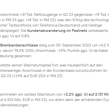
rzeichnete +31 Tsd. Nettozugänge in Q3 23 gegenüber +19 Tsd. 
 in 9M 23 ggü. +14 Tsd. in 9M 22), was den Erfolg des technolog
e“ Tarifportfolios von Telefónica Deutschland und niedrige
erspiegelt. Die
Kundenabwanderung im Festnetz
verbesserte 
ggü. VJ auf 0,8%.
-Breitbandanschlüsse
stieg zum 30. September 2023 um +4,2 %
se, davon 78,4% VDSL-Anschlüsse, -1,9%-Punkte ggü. VJ da Kabel
edeutung gewinnen.
setzte seinen Wachstumspfad fort, was hautsächlich auf den
herwertiger Anschlüsse in der Kundenbasis zurückzuführen ist,
n Q3 23 (+1,9% auf EUR 25,5 in 9M 23).
eichneten ein solides Wachstum von
+2,2% ggü. VJ auf 2.131 M
uf 6.323 Mio. EUR in 9M 23), vor allem dank der anhaltenden Dy
dienstleistungen.