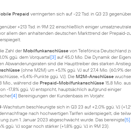
obile Prepaid
verringerten sich auf -22 Tsd. in Q3 23 gegenüber
genüber +213 Tsd. in 9M 22 einschließlich einiger umsatzneutrale
 vor allem den anhaltenden deutschen Markttrend der Prepaid-z
erspiegelt.
ie Zahl der
Mobilfunkanschlüsse
von Telefónica Deutschland z
,0% ggü. dem Vorquartal
[3]
auf 45,0 Mio. Die Dynamik der Eigen
en Abwanderungsraten sind die Haupttreiber des starken Anstieg
nschlüsse
(ohne M2M) um +5,1% ggü. VJ auf 27,4 Mio. (60,9% de
chlüsse, +5,4%-Punkte ggü. VJ). Die
M2M-Anschlüsse
wuchse
,8 Mio., während die
Prepaid-Mobilfunkanschlüsse
15,8 Mio. au
 -17,8% ggü. VJ entspricht, hauptsächlich aufgrund einiger
ischer
[4]
Bereinigungen der Kundenbasis im Vorjahr.
U
-Wachstum beschleunigte sich in Q3 23 auf +2,0% ggü. VJ (+1,2
dennachfrage nach hochwertigen Tarifen widerspiegelt, die teilw
ng zum 1. Januar 2023 abgeschwächt wurde. Das bereinigte
[5]
 ggü. VJ sogar noch stärker (+1,8% ggü. VJ in 9M 23).