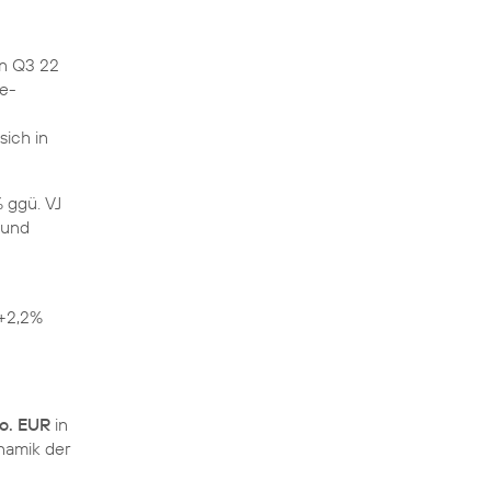
in Q3 22
ie-
sich in
 ggü. VJ
 und
 +2,2%
io. EUR
in
namik der