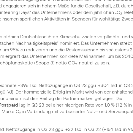
 engagieren sich in hohem Maße für die Gesellschaft, z.B. durch
unteering Days“ des Unternehmens oder dem jährlichen „O
Tele
2
einsamen sportlichen Aktivitäten in Spenden für wohltätige Zwe
Telefónica Deutschland ihren Klimaschutzzielen verpflichtet und 
eutschen Nachhaltigkeitspreis“ nominiert. Das Unternehmen strebt 
n um 95% zu reduzieren und die Restemissionen bis spätestens 
dem ergreift das Unternehmen konkrete Maßnahmen, um bis 2040
schöpfungskette (Scope 3) netto CO
-neutral zu sein.
2
ichnete +396 Tsd. Nettozugänge in Q3 23 ggü. +304 Tsd. in Q3 
ggü. VJ). Der kommerzielle Erfolg im Markt wird von der anhalten
und einem soliden Beitrag der Partnermarken getragen. Die
ostpaid
lag in Q3 23 bei einer niedrigen Rate von 1,0 % (1,2 % in
er Marke O
in Verbindung mit verbesserter Netz- und Servicequali
2
d. Nettozugänge in Q3 23 ggü. +32 Tsd. in Q3 22 (+154 Tsd. in 9