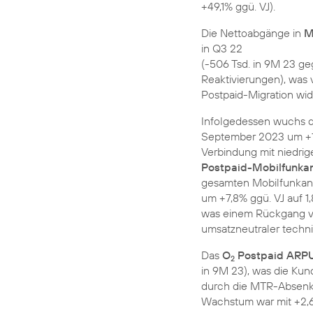
+49,1% ggü. VJ).
Die Nettoabgänge in
M
in Q3 22
(-506 Tsd. in 9M 23 ge
Reaktivierungen), was
Postpaid-Migration wid
Infolgedessen wuchs d
September 2023 um +1
Verbindung mit niedrig
Postpaid-Mobilfunka
gesamten Mobilfunkans
um +7,8% ggü. VJ auf 1
was einem Rückgang von
umsatzneutraler techn
Das
O
Postpaid ARP
2
in 9M 23), was die Kun
durch die MTR-Absenku
Wachstum war mit +2,6%