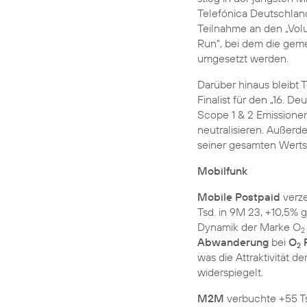
Telefónica Deutschland
Teilnahme an den „Vol
Run“, bei dem die gem
umgesetzt werden.
Darüber hinaus bleibt 
Finalist für den „16. D
Scope 1 & 2 Emissione
neutralisieren. Außer
seiner gesamten Wert
Mobilfunk
Mobile Postpaid
verze
Tsd. in 9M 23, +10,5% 
Dynamik der Marke O
2
Abwanderung
bei
O
P
2
was die Attraktivität d
widerspiegelt.
M2M
verbuchte +55 Ts