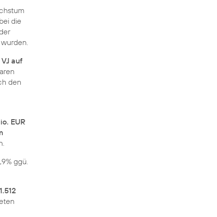
achstum
bei die
der
 wurden.
 VJ auf
waren
ch den
io. EUR
m
n.
1,9% ggü.
1.512
teten