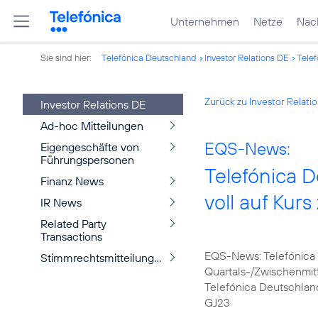
Unternehmen
Netze
Nach
Sie sind hier:
Telefónica Deutschland
Investor Relations DE
Telef
Zurück zu Investor Relati
Investor Relations DE
Ad-hoc Mitteilungen
EQS-News:
Eigengeschäfte von
Führungspersonen
Telefónica D
Finanz News
voll auf Kur
IR News
Related Party
Transactions
EQS-News: Telefónica 
Stimmrechtsmitteilungen
Quartals-/Zwischenmit
Telefónica Deutschland
GJ23