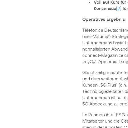
Voll auf Kurs f
Konsensus
[2]
für
Operatives Ergebnis
Telefónica Deutschlan
over-Volume“-Strategi
Unternehmens basiert 
normalisierten Abwand
connect-Magazin zeic
„myO
“-App erhielt so
2
Gleichzeitig machte Te
und dem weiteren Ausb
Kunden „5G Plus“ (d.h.
Technologiezeitalter, 
Unternehmen ist auf d
5G Abdeckung zu erre
Im Rahmen ihrer ESG-A
Mitarbeiter und die Ges
stieg in der jüngsten 