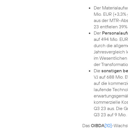
Der Materialaufwa
Mio. EUR (+3,3% g
aus der MTR-Abs
23 entfielen 39%
Der
Personalau
auf 494 Mio. EUR
durch die allgem
Jahresvergleich l
im Wesentlichen 
der Transformat
Die
sonstigen b
VJ auf 688 Mio. E
auf die kommerzie
laufende Technol
erwartungsgemäß 
kommerzielle Ko
Q3 23 aus. Die G
Q3 23 auf 9 Mio.
Das
OIBDA
[10]
-Wachst