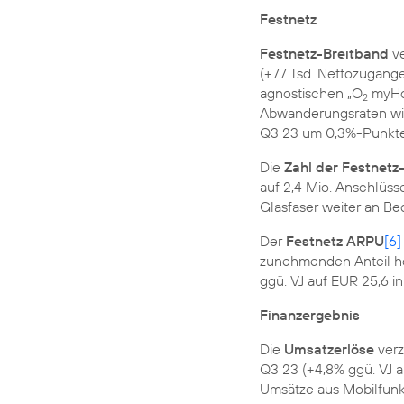
Festnetz
Festnetz-Breitband
ve
(+77 Tsd. Nettozugänge
agnostischen „O
myHom
2
Abwanderungsraten wid
Q3 23 um 0,3%-Punkte 
Die
Zahl der Festnetz
auf 2,4 Mio. Anschlüs
Glasfaser weiter an B
Der
Festnetz ARPU
[6]
zunehmenden Anteil hö
ggü. VJ auf EUR 25,6 i
Finanzergebnis
Die
Umsatzerlöse
verz
Q3 23 (+4,8% ggü. VJ a
Umsätze aus Mobilfunk