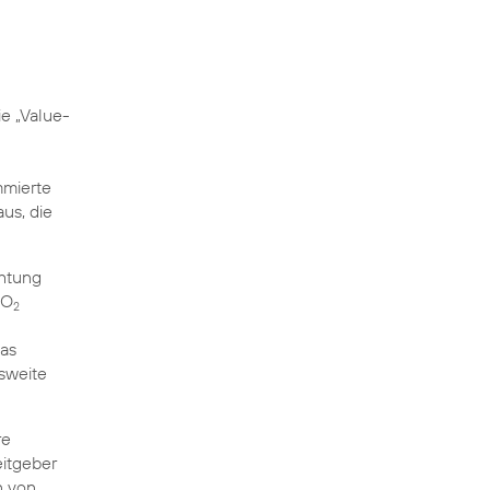
e „Value-
mmierte
aus, die
chtung
 O
2
Das
sweite
re
eitgeber
n von