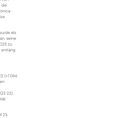
 die
fónica
cke
wurde als
an, seine
2025 zu
 entlang
22 (+1.066
den
 Q3 22),
tät
M 23,