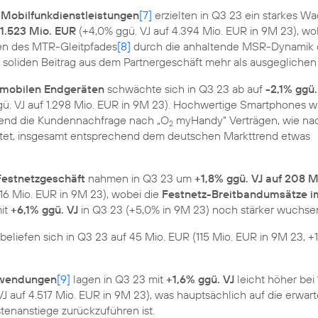
 Mobilfunkdienstleistungen
[7]
erzielten in Q3 23 ein starkes W
 1.523 Mio. EUR
(+4,0% ggü. VJ auf 4.394 Mio. EUR in 9M 23), wo
en des MTR-Gleitpfades
[8]
durch die anhaltende MSR-Dynamik 
soliden Beitrag aus dem Partnergeschäft mehr als ausgeglichen
 mobilen Endgeräten
schwächte sich in Q3 23 ab auf
-2,1% ggü.
gü. VJ auf 1.298 Mio. EUR in 9M 23). Hochwertige Smartphones 
hrend die Kundennachfrage nach „O
myHandy“ Verträgen, wie na
2
tet, insgesamt entsprechend dem deutschen Markttrend etwas
Festnetzgeschäft
nahmen in Q3 23 um
+1,8% ggü. VJ auf 208 M
616 Mio. EUR in 9M 23), wobei die
Festnetz-Breitbandumsätze i
it
+6,1% ggü. VJ
in Q3 23 (+5,0% in 9M 23) noch stärker wuchse
beliefen sich in Q3 23 auf 45 Mio. EUR (115 Mio. EUR in 9M 23, +
fwendungen
[9]
lagen in Q3 23 mit
+1,6% ggü. VJ
leicht höher bei
J auf 4.517 Mio. EUR in 9M 23), was hauptsächlich auf die erwar
stenanstiege zurückzuführen ist.