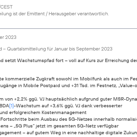
T/CEST
eilung ist der Emittent / Herausgeber verantwortlich.
er 2023
 – Quartalsmitteilung für Januar bis September 2023
d setzt Wachstumspfad fort – voll auf Kurs zur Erreichung de
te kommerzielle Zugkraft sowohl im Mobilfunk als auch im Fes
ugänge in Mobile Postpaid und +31 Tsd. im Festnetz, „Value-
 von +2,2% ggü. VJ hauptsächlich aufgrund guter MSR-Dyn
IBDA
[1]
-Wachstum auf +3,6% ggü. VJ dank verbesserter
 und erfolgreichem Kostenmanagement
Fortschritte beim Ausbau des 5G-Netzes innerhalb normalisi
mens – „5G Plus“ jetzt im gesamten 5G-Netz verfügbar
agement – auf gutem Weg in eine nachhaltige digitale Zukun