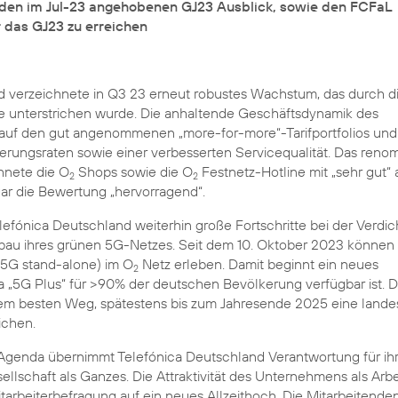
ür den im Jul-23 angehobenen GJ23 Ausblick, sowie den FCFaL
 das GJ23 zu erreichen
d verzeichnete in Q3 23 erneut robustes Wachstum, das durch di
e unterstrichen wurde. Die anhaltende Geschäftsdynamik des
auf den gut angenommenen „more-for-more“-Tarifportfolios und
erungsraten sowie einer verbesserten Servicequalität. Das reno
hnete die O
Shops sowie die O
Festnetz-Hotline mit „sehr gut“ 
2
2
gar die Bewertung „hervorragend“.
lefónica Deutschland weiterhin große Fortschritte bei der Verdi
au ihres grünen 5G-Netzes. Seit dem 10. Oktober 2023 können
 5G stand-alone) im O
Netz erleben. Damit beginnt ein neues
2
da „5G Plus“ für >90% der deutschen Bevölkerung verfügbar ist. 
em besten Weg, spätestens bis zum Jahresende 2025 eine lande
ichen.
genda übernimmt Telefónica Deutschland Verantwortung für ih
ellschaft als Ganzes. Die Attraktivität des Unternehmens als Arb
Mitarbeiterbefragung auf ein neues Allzeithoch. Die Mitarbeitende