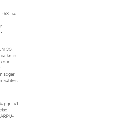
 -58 Tsd.
r
u-
um 30.
marke in
s der
r
n sogar
smachten,
% ggü. VJ
eise
ARPU-