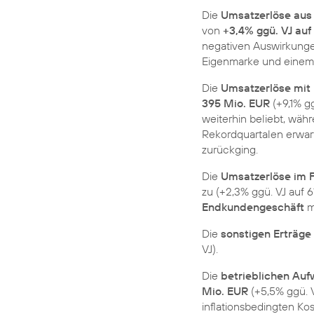
Die
Umsatzerlöse aus
von
+3,4% ggü. VJ auf
negativen Auswirkung
Eigenmarke und einem 
Die
Umsatzerlöse mit
395 Mio. EUR
(+9,1% g
weiterhin beliebt, wä
Rekordquartalen erwar
zurückging.
Die
Umsatzerlöse im 
zu (+2,3% ggü. VJ auf 
Endkundengeschäft
m
Die
sonstigen Erträge
VJ).
Die
betrieblichen Au
Mio. EUR
(+5,5% ggü. V
inflationsbedingten Ko