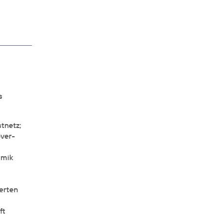
s
tnetz;
over-
amik
erten
ft