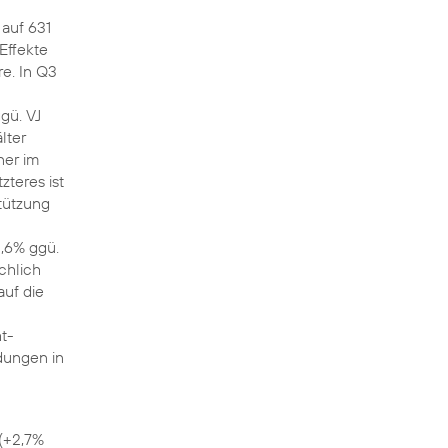
 auf 631
 Effekte
e. In Q3
gü. VJ
lter
ner im
zteres ist
tützung
2,6% ggü.
chlich
auf die
t-
dungen in
(+2,7%