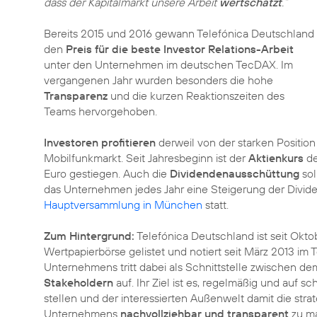
dass der Kapitalmarkt unsere Arbeit
wertschätzt
.“
Bereits 2015 und 2016 gewann Telefónica Deutschland
den
Preis für die beste Investor Relations-Arbeit
unter den Unternehmen im deutschen TecDAX. Im
vergangenen Jahr wurden besonders die hohe
Transparenz
und die kurzen Reaktionszeiten des
Teams hervorgehoben.
Investoren profitieren
derweil von der starken Positio
Mobilfunkmarkt. Seit Jahresbeginn ist der
Aktienkurs
de
Euro gestiegen. Auch die
Dividendenausschüttung
sol
das Unternehmen jedes Jahr eine Steigerung der Dividend
Hauptversammlung in München
statt.
Zum Hintergrund:
Telefónica Deutschland ist seit Okto
Wertpapierbörse gelistet und notiert seit März 2013 im
Unternehmens tritt dabei als Schnittstelle zwischen d
Stakeholdern
auf. Ihr Ziel ist es, regelmäßig und auf 
stellen und der interessierten Außenwelt damit die str
Unternehmens
nachvollziehbar und transparent
zu ma