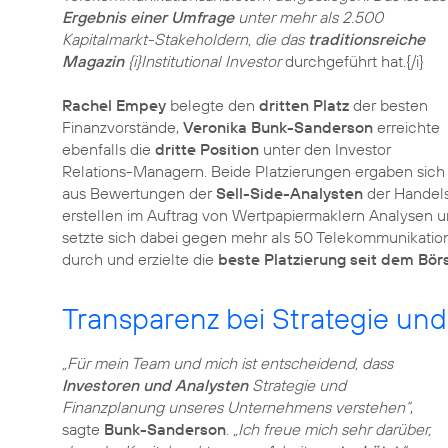
Ergebnis einer Umfrage
unter mehr als 2.500
Kapitalmarkt-Stakeholdern, die das
traditionsreiche
Magazin
{i}Institutional Investor
durchgeführt hat.{/i}
Rachel Empey
belegte den
dritten Platz
der besten
Finanzvorstände,
Veronika Bunk-Sanderson
erreichte
ebenfalls die
dritte Position
unter den Investor
Relations-Managern. Beide Platzierungen ergaben sich
aus Bewertungen der
Sell-Side-Analysten
der Handels
erstellen im Auftrag von Wertpapiermaklern Analysen 
setzte sich dabei gegen mehr als 50 Telekommunikatio
durch und erzielte die
beste Platzierung seit dem Bö
Transparenz bei Strategie un
„Für mein Team und mich ist entscheidend, dass
Investoren und Analysten
Strategie und
Finanzplanung unseres Unternehmens verstehen“
,
sagte
Bunk-Sanderson
.
„Ich freue mich sehr darüber,