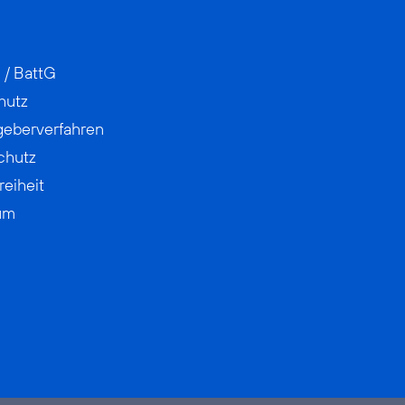
 / BattG
hutz
geberverfahren
chutz
reiheit
um