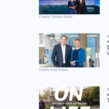
Credits: Christian Müller
1
V
Credits: Elias Hassos
1
D