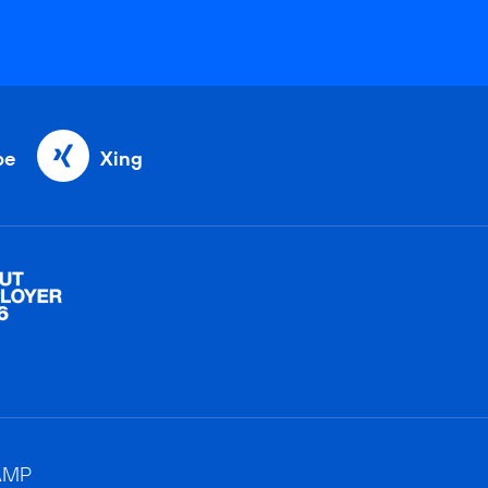
be
Xing
AMP