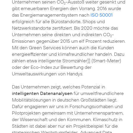
Unternehmen seinen CO
-Ausstoß weiter gesenkt und
2
gibt erneuerbaren
Energien
den Vorrang. 2016 wurde
das Energiemanagementsystem nach
ISO 50001
erfolgreich für alle Bürostandorte, Shops und
Netzwerkstandorte zertifiziert. Bis 2020 möchte das
Unternehmen seine direkten und indirekten
CO
-
2
Emissionen
gegenüber 2015 um elf Prozent reduzieren.
Mit den Green Services können auch die Kunden
energieeffizienter und klimafreundlicher handeln. Dazu
zählen etwa intelligente Stromzähler]] (Smart-Meter)
oder der
Eco-Index
zur Bewertung der
Umweltauswirkungen von Handys.
Das Unternehmen zeigt, welches Potenzial in
intelligenten Datenanalysen
für umweltfreundlichere
Mobilitätslösungen in deutschen Großstädten liegt.
Dafür engagieren wir uns in Forschungsvorhaben und
Pilotprojekten gemeinsam mit Unternehmenspartnern,
der Wissenschaft und den Kommunen.
Klimaschutz
in
Städten ist dabei aber nur ein Projektbeispiel für die
strategischen Wachstumsfelder „
Advanced Data