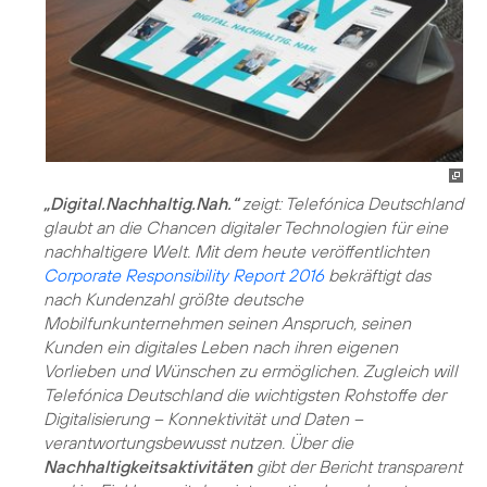
„Digital.Nachhaltig.Nah.“
zeigt: Telefónica Deutschland
glaubt an die Chancen digitaler Technologien für eine
nachhaltigere Welt. Mit dem heute veröffentlichten
Corporate Responsibility Report 2016
bekräftigt das
nach Kundenzahl größte deutsche
Mobilfunkunternehmen seinen Anspruch, seinen
Kunden ein digitales Leben nach ihren eigenen
Vorlieben und Wünschen zu ermöglichen. Zugleich will
Telefónica Deutschland die wichtigsten Rohstoffe der
Digitalisierung – Konnektivität und Daten –
verantwortungsbewusst nutzen. Über die
Nachhaltigkeitsaktivitäten
gibt der Bericht transparent