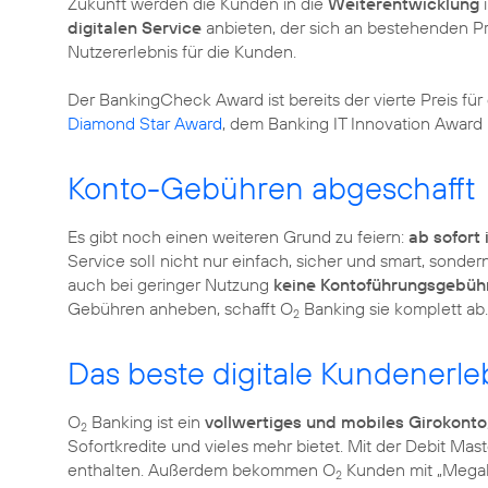
Zukunft werden die Kunden in die
Weiterentwicklung
i
digitalen Service
anbieten, der sich an bestehenden Pr
Nutzererlebnis für die Kunden.
Der BankingCheck Award ist bereits der vierte Preis für
Diamond Star Award
, dem Banking IT Innovation Awar
Konto-Gebühren abgeschafft
Es gibt noch einen weiteren Grund zu feiern:
ab sofort 
Service soll nicht nur einfach, sicher und smart, sonde
auch bei geringer Nutzung
keine Kontoführungsgebüh
Gebühren anheben, schafft O
Banking sie komplett ab.
2
Das beste digitale Kundenerle
O
Banking ist ein
vollwertiges und mobiles Girokonto
2
Sofortkredite und vieles mehr bietet. Mit der Debit Mast
enthalten. Außerdem bekommen O
Kunden mit „Megab
2