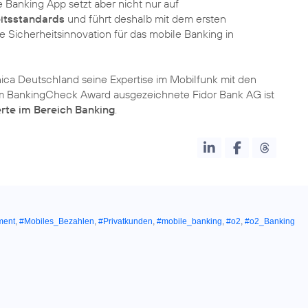
Banking App setzt aber nicht nur auf
itsstandards
und führt deshalb mit dem ersten
e Sicherheitsinnovation für das mobile Banking in
ica Deutschland seine Expertise im Mobilfunk mit den
im BankingCheck Award ausgezeichnete Fidor Bank AG ist
rte im Bereich Banking
.
ment
,
#Mobiles_Bezahlen
,
#Privatkunden
,
#mobile_banking
,
#o2
,
#o2_Banking