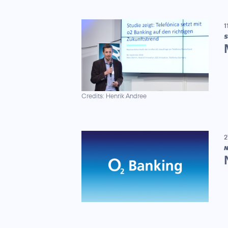
1
S
Credits: Henrik Andree
2
N