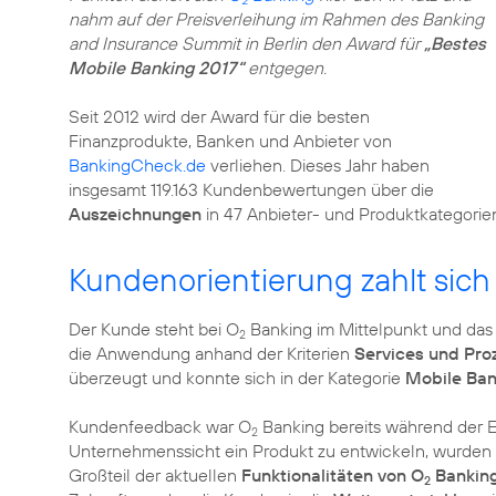
2
nahm auf der Preisverleihung im Rahmen des Banking
and Insurance Summit in Berlin den Award für
„Bestes
Mobile Banking 2017“
entgegen.
Seit 2012 wird der Award für die besten
Finanzprodukte, Banken und Anbieter von
BankingCheck.de
verliehen. Dieses Jahr haben
insgesamt 119.163 Kundenbewertungen über die
Auszeichnungen
in 47 Anbieter- und Produktkategorie
Kundenorientierung zahlt sich
Der Kunde steht bei O
Banking im Mittelpunkt und das 
2
die Anwendung anhand der Kriterien
Services und Pro
überzeugt und konnte sich in der Kategorie
Mobile Ban
Kundenfeedback war O
Banking bereits während der En
2
Unternehmenssicht ein Produkt zu entwickeln, wurden d
Großteil der aktuellen
Funktionalitäten von O
Bankin
2