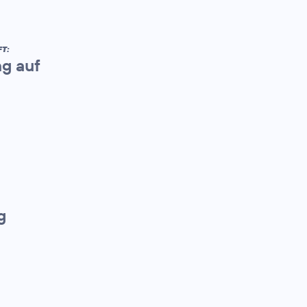
T:
ng auf
g