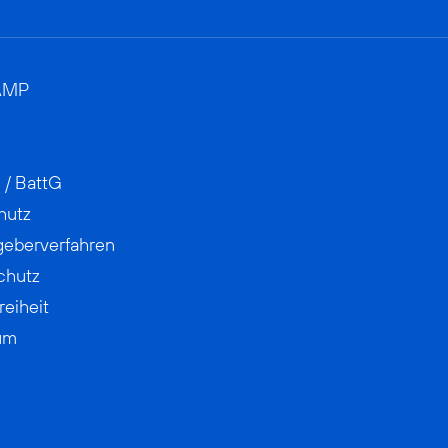
AMP
 / BattG
hutz
geberverfahren
chutz
reiheit
um