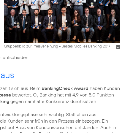
Gruppenbild zur Preisverleihung - Bestes Mobiles Banking 2017
n entschieden.
 aus
zahlt sich aus. Beim
BankingCheck Award
haben Kunden
zesse
bewertet. O
Banking hat mit 4,9 von 5,0 Punkten
2
king
gegen namhafte Konkurrenz durchsetzen.
twicklungsphase sehr wichtig. Statt allein aus
ie Kunden sehr früh in den Prozess einbezogen. Ein
g
ist auf Basis von Kundenwünschen entstanden. Auch in