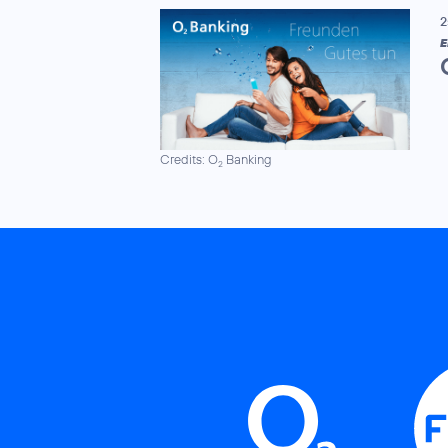
2
E
Credits: O
Banking
2