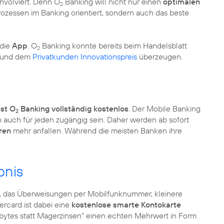
nvolviert. Denn O
Banking will nicht nur einen
optimalen
2
ozessen im Banking orientiert, sondern auch das beste
 die
App
. O
Banking konnte bereits beim Handelsblatt
2
d und dem
Privatkunden Innovationspreis
überzeugen.
ist O
Banking vollständig kostenlos
. Der Mobile Banking
2
rn auch für jeden zugängig sein. Daher werden ab sofort
ren
mehr anfallen. Während die meisten Banken ihre
bnis
, das Überweisungen per Mobilfunknummer, kleinere
ercard ist dabei eine
kostenlose smarte Kontokarte
ytes statt Magerzinsen“ einen echten Mehrwert in Form