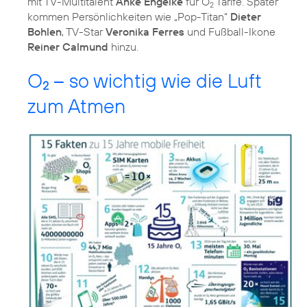
mit TV-Multitalent
Anke Engelke
für O
Tarife. Später
2
kommen Persönlichkeiten wie „Pop-Titan“
Dieter
Bohlen
, TV-Star
Veronika Ferres
und Fußball-Ikone
Reiner Calmund
hinzu.
O
– so wichtig wie die Luft
2
zum Atmen