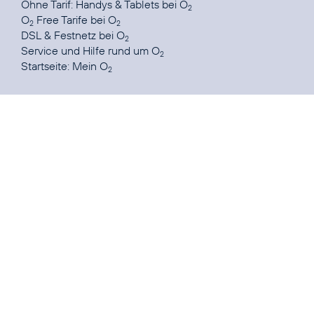
Ohne Tarif:
Handys & Tablets bei O
2
O
Free Tarife
bei O
2
2
DSL & Festnetz
bei O
2
Service und Hilfe
rund um O
2
Startseite:
Mein O
2