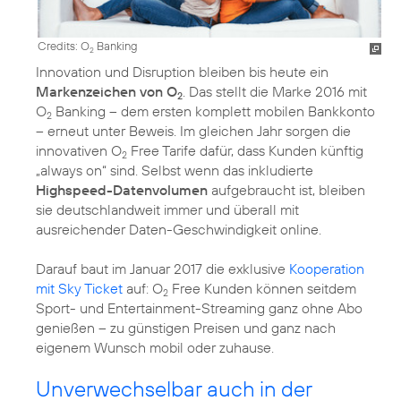
Credits: O
Banking
2
Innovation und Disruption bleiben bis heute ein
Markenzeichen von O
. Das stellt die Marke 2016 mit
2
O
Banking – dem ersten komplett mobilen Bankkonto
2
– erneut unter Beweis. Im gleichen Jahr sorgen die
innovativen O
Free Tarife dafür, dass Kunden künftig
2
„always on“ sind. Selbst wenn das inkludierte
Highspeed-Datenvolumen
aufgebraucht ist, bleiben
sie deutschlandweit immer und überall mit
ausreichender Daten-Geschwindigkeit online.
Darauf baut im Januar 2017 die exklusive
Kooperation
mit Sky Ticket
auf: O
Free Kunden können seitdem
2
Sport- und Entertainment-Streaming ganz ohne Abo
genießen – zu günstigen Preisen und ganz nach
eigenem Wunsch mobil oder zuhause.
Unverwechselbar auch in der