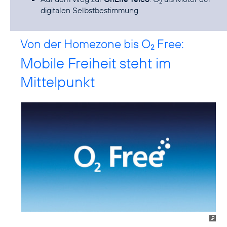
2
digitalen Selbstbestimmung
Von der Homezone bis O
Free:
2
Mobile Freiheit steht im
Mittelpunkt