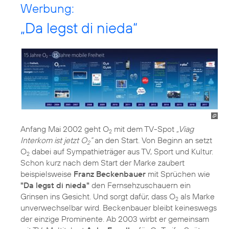
Werbung:
„Da legst di nieda“
Anfang Mai 2002 geht O
mit dem TV-Spot
„Viag
2
Interkom ist jetzt O
“
an den Start. Von Beginn an setzt
2
O
dabei auf Sympathieträger aus TV, Sport und Kultur.
2
Schon kurz nach dem Start der Marke zaubert
beispielsweise
Franz Beckenbauer
mit Sprüchen wie
"Da legst di nieda"
den Fernsehzuschauern ein
Grinsen ins Gesicht. Und sorgt dafür, dass O
als Marke
2
unverwechselbar wird. Beckenbauer bleibt keineswegs
der einzige Prominente. Ab 2003 wirbt er gemeinsam