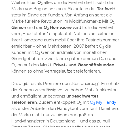
Weil sich bei
O
alles um die Freiheit dreht, setzt die
2
Marke von Beginn an starke Akzente in der
Tarifwelt
–
stets im Sinne der Kunden. Von Anfang an sorgt die
Marke für eine Revolution im Mobilfunkmarkt: Mit
O
2
Genion
und der
O
Homezone
wird früh die Freiheit
2
vom „Haustelefon“ eingeläutet. Nutzer sind seither in
ihrer Homezone auch mobil über ihre Festnetznummer
erreichbar – ohne Mehrkosten. 2007 befreit O
die
2
Kunden mit O
Genion erstmals von monatlichen
2
Grundgebühren. Zwei Jahre später kommen O
o und
2
O
on auf den Markt.
Privat- und Geschäftskunden
2
können so ohne Vertragslaufzeit telefonieren.
Dazu gibt es als Premiere den „Kostenairbag“: Er schützt
die Kunden zuverlässig vor zu hohen Mobilfunkkosten
und ermöglicht unbegrenzt
unbeschwertes
Telefonieren
. Zudem entkoppelt O
mit
O
My Handy
2
2
als erster Anbieter den Handykauf vom Tarif. Damit wird
die Marke nicht nur zu einem der größten
Handyfinanzierer in Deutschland – und das zu null
Prozent Zinsen. Gleichzeitig schafft sie noch mehr