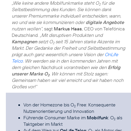
„Wie keine andere Mobilfunkmarke steht O
für die
2
Selbstbestimmung des Kunden. Sie können dank
unserer Premiummarke individuell entscheiden, wann,
wo und wie sie kommunizieren oder
digitale Angebote
nutzen wollen“,
sagt
Markus Haas
, CEO von Telefónica
Deutschland.
„Mit disruptiven Produkten und
Kampagnen
setzt O
seit 15 Jahren starke Akzente im
2
Markt. Der Gedanke der Freiheit und Selbstbestimmung
prägt auch ganz wesentlich unsere Vision der
OnLife
Telco
. Wir werden sie in den kommenden Jahren mit
dem gleichen Nachdruck vorantreiben wie den
Erfolg
unserer Marke O
. Wir können mit Stolz sagen:
2
Gemeinsam haben wir viel erreicht und wir haben noch
Großes vor!“
Von der Homezone bis
O
Free
: Konsequente
2
Nutzenorientierung und Innovation
Führende Consumer Marke im
Mobilfunk
: O
als
2
Taktgeber im Markt
Auf dem Weg zur
OnLife Telco
: O
als Motor der