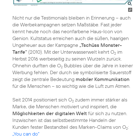
Nicht nur die Testimonials bleiben in Erinnerung – auch
die Werbekampagnen setzen Maßstäbe. Fast jeder
kennt heute noch das neonfarbene Haus-Icon von
Genion. Kultstatus erreichen auch die süßen, haarigen
Ungeheuer aus der Kampagne
„Tschüss Monster-
Tarife“
(2010). Mit der Unterwasserwelt kehrt O
im
2
Herbst 2016 werbeseitig zu seinen Wurzeln zurück.
Ohnehin durften die O
Bubbles über die Jahre in keiner
2
Werbung fehlen. Der durch sie symbolisierte Sauerstoff
zeigt die zentrale Bedeutung
mobiler Kommunikation
für die Menschen – so wichtig wie die Luft zum Atmen.
Seit 2014 positioniert sich O
zudem immer stärker als
2
Marke, die Menschen motiviert und inspiriert, die
Möglichkeiten der digitalen Welt
für sich zu nutzen.
Inzwischen ist das selbstbestimmte Handeln der
Kunden fester Bestandteil des Marken-Claims von O
:
2
„You can do“