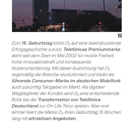
Zum
15. Geburtstag
blickt O
auf eine beeindruckende
2
Erfolgsgeschichte zurück.
Telefónicas Premiummarke
steht seit dem Start im Mai 2002 für mobile Freiheit,
hohe Innovationskraft und konsequente
Nutzenorientierung. Mit dieser Ausrichtung hat O
2
regelmäßig die Branche revolutioniert und bleibt als
führende Consumer-Marke im deutschen Mobilfunk
auch zukünftig Taktgeber im Markt. Als digitaler
Wegbegleiter der Kunden wird O
eine entscheidende
2
Rolle bei der
Transformation von Telefónica
Deutschland
zur On-Life Telco spielen. Aber erst
einmal feiert die Marke O
ihren Geburtstag 15 Wochen
2
lang mit
attraktiven Angeboten
.