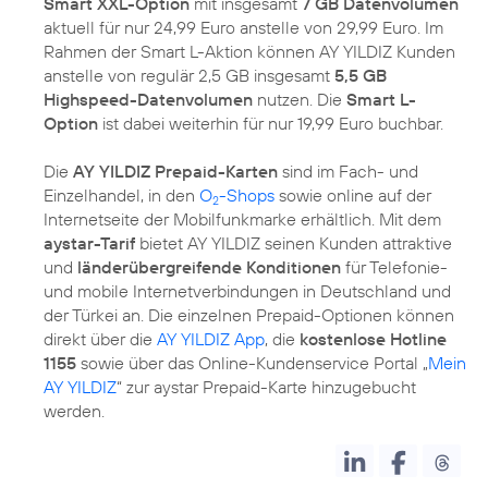
Smart XXL-Option
mit insgesamt
7 GB Datenvolumen
aktuell für nur 24,99 Euro anstelle von 29,99 Euro. Im
Rahmen der Smart L-Aktion können AY YILDIZ Kunden
anstelle von regulär 2,5 GB insgesamt
5,5 GB
Highspeed-Datenvolumen
nutzen. Die
Smart L-
Option
ist dabei weiterhin für nur 19,99 Euro buchbar.
Die
AY YILDIZ Prepaid-Karten
sind im Fach- und
Einzelhandel, in den
O
-Shops
sowie online auf der
2
Internetseite der Mobilfunkmarke erhältlich. Mit dem
aystar-Tarif
bietet AY YILDIZ seinen Kunden attraktive
und
länderübergreifende Konditionen
für Telefonie-
und mobile Internetverbindungen in Deutschland und
der Türkei an. Die einzelnen Prepaid-Optionen können
direkt über die
AY YILDIZ App
, die
kostenlose Hotline
1155
sowie über das Online-Kundenservice Portal „
Mein
AY YILDIZ
“ zur aystar Prepaid-Karte hinzugebucht
werden.