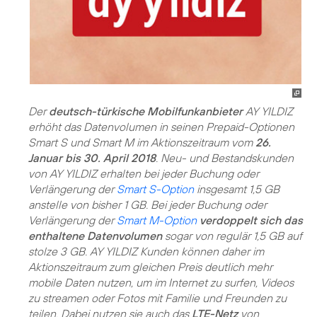
Der
deutsch-türkische Mobilfunkanbieter
AY YILDIZ
erhöht das Datenvolumen in seinen Prepaid-Optionen
Smart S und Smart M im Aktionszeitraum vom
26.
Januar bis 30. April 2018
. Neu- und Bestandskunden
von AY YILDIZ erhalten bei jeder Buchung oder
Verlängerung der
Smart S-Option
insgesamt 1,5 GB
anstelle von bisher 1 GB. Bei jeder Buchung oder
Verlängerung der
Smart M-Option
verdoppelt sich das
enthaltene Datenvolumen
sogar von regulär 1,5 GB auf
stolze 3 GB. AY YILDIZ Kunden können daher im
Aktionszeitraum zum gleichen Preis deutlich mehr
mobile Daten nutzen, um im Internet zu surfen, Videos
zu streamen oder Fotos mit Familie und Freunden zu
teilen. Dabei nutzen sie auch das
LTE-Netz
von