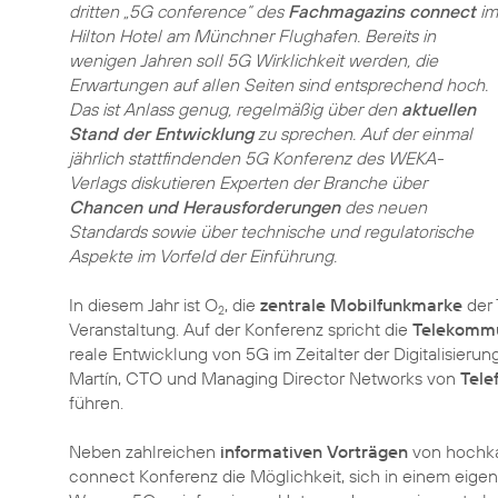
dritten „5G conference“ des
Fachmagazins connect
im
Hilton Hotel am Münchner Flughafen. Bereits in
wenigen Jahren soll 5G Wirklichkeit werden, die
Erwartungen auf allen Seiten sind entsprechend hoch.
Das ist Anlass genug, regelmäßig über den
aktuellen
Stand der Entwicklung
zu sprechen. Auf der einmal
jährlich stattfindenden 5G Konferenz des WEKA-
Verlags diskutieren Experten der Branche über
Chancen und Herausforderungen
des neuen
Standards sowie über technische und regulatorische
Aspekte im Vorfeld der Einführung.
In diesem Jahr ist O
, die
zentrale Mobilfunkmarke
der 
2
Veranstaltung. Auf der Konferenz spricht die
Telekommu
reale Entwicklung von 5G im Zeitalter der Digitalisieru
Martín, CTO und Managing Director Networks von
Tele
führen.
Neben zahlreichen
informativen Vorträgen
von hochka
connect Konferenz die Möglichkeit, sich in einem ei