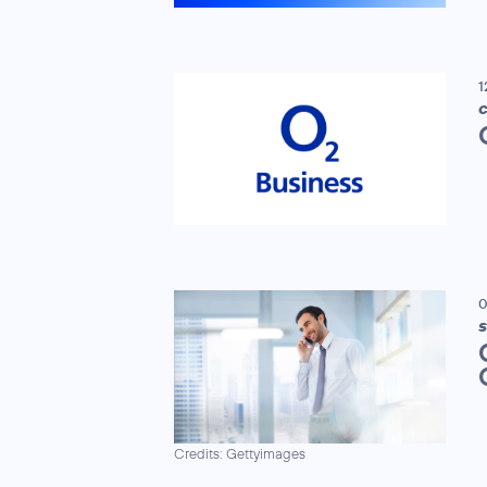
1
C
0
S
Credits: Gettyimages