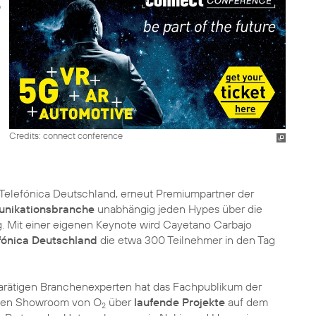
Credits: connect conference
Telefónica Deutschland, erneut Premiumpartner der
nikationsbranche
unabhängig jeden Hypes über die
ng. Mit einer eigenen Keynote wird Cayetano Carbajo
fónica Deutschland
die etwa 300 Teilnehmer in den Tag
rätigen Branchenexperten hat das Fachpublikum der
genen Showroom von O
über
laufende Projekte
auf dem
2