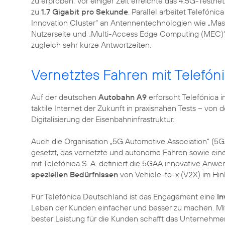
zu erproben. Vor einiger Zeit erreichte das 4,5G-Testn
zu
1,7 Gigabit pro Sekunde
. Parallel arbeitet Telefóni
Innovation Cluster“ an Antennentechnologien wie „Ma
Nutzerseite und „Multi-Access Edge Computing (MEC)“ 
zugleich sehr kurze Antwortzeiten.
Vernetztes Fahren mit Telefón
Auf der deutschen
Autobahn A9
erforscht Telefónica 
taktile Internet der Zukunft in praxisnahen Tests – von 
Digitalisierung der Eisenbahninfrastruktur.
Auch die Organisation „5G Automotive Association“ (5GAA
gesetzt, das vernetzte und autonome Fahren sowie ein
mit Telefónica S. A. definiert die 5GAA innovative Anwe
speziellen Bedürfnissen
von Vehicle-to-x (V2X) im Hin
Für Telefónica Deutschland ist das Engagement eine
In
Leben der Kunden einfacher und besser zu machen. Mit 
bester Leistung für die Kunden schafft das Unternehm