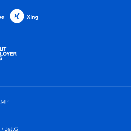
be
Xing
AMP
 / BattG