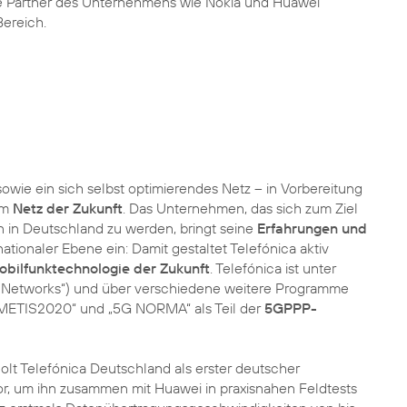
ke Partner des Unternehmens wie Nokia und Huawei
ereich.
wie ein sich selbst optimierendes Netz – in Vorbereitung
am
Netz der Zukunft
. Das Unternehmen, das sich zum Ziel
 in Deutschland zu werden, bringt seine
Erfahrungen und
tionaler Ebene ein: Damit gestaltet Telefónica aktiv
bilfunktechnologie der Zukunft
. Telefónica ist unter
 Networks“) und über verschiedene weitere Programme
ETIS2020“ und „5G NORMA“ als Teil der
5GPPP-
olt Telefónica Deutschland als erster deutscher
, um ihn zusammen mit Huawei in praxisnahen Feldtests