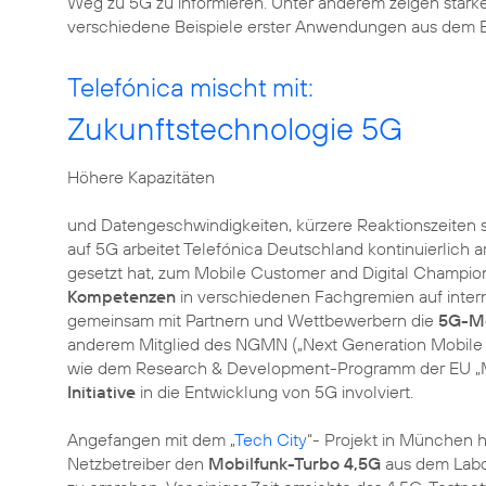
Weg zu 5G zu informieren. Unter anderem zeigen star
verschiedene Beispiele erster Anwendungen aus dem B
Telefónica mischt mit:
Zukunftstechnologie 5G
Höhere Kapazitäten
und Datengeschwindigkeiten, kürzere Reaktionszeiten so
auf 5G arbeitet Telefónica Deutschland kontinuierlich 
gesetzt hat, zum Mobile Customer and Digital Champion
Kompetenzen
in verschiedenen Fachgremien auf interna
gemeinsam mit Partnern und Wettbewerbern die
5G-Mo
anderem Mitglied des NGMN („Next Generation Mobile
wie dem Research & Development-Programm der EU „M
Initiative
in die Entwicklung von 5G involviert.
Angefangen mit dem „
Tech City
“- Projekt in München h
Netzbetreiber den
Mobilfunk-Turbo 4,5G
aus dem Labor