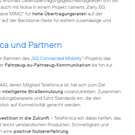
etz erstmals Datenübertragungsgeschwindigkeiten von bis
ca auch mit Nokia in einem Projekt namens „Early 5G
ssive MIMO“ für
hohe Übertragungsraten
auf der
auf der Backbone-Seite für extrem zuverlässige und
ica und Partnern
im Rahmen des „
5G Connected Mobility
“-Projekts das
der
Fahrzeug-zu-Fahrzeug-Kommunikation
bis hin zur
), deren Mitglied Telefónica ist, hat sich zum Ziel
e
intelligente Straßennutzung
voranzutreiben. Zusammen
ndungsbeispiele und führt Standards ein, die den
blick auf Konnektivität gerecht werden.
vestition in die Zukunft
– Telefónica will dabei helfen, das
leicht verständlichen Produkten, Schnelligkeit und
en eine
positive Nutzererfahrung
.