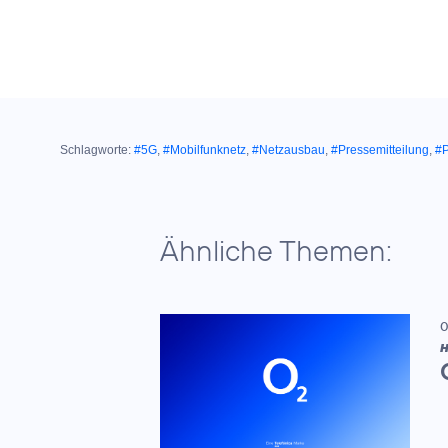
Schlagworte:
#5G
,
#Mobilfunknetz
,
#Netzausbau
,
#Pressemitteilung
,
#P
Ähnliche Themen:
0
H