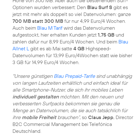
Höhe von 300 MB. Aber auch die bestehenden Surf-
Optionen wurden verbessert: Den
Blau Surf S
gibt es
jetzt mit mehr als doppelt so viel Datenvolumen: ganze
700 MB statt 300 MB
für nur 4,99 Euro/4 Wochen.
Auch beim
Blau M Tarif
wird das Datenvolumen
aufgestockt, hier erhalten Kunden jetzt
1,75 GB
und
zahlen dafür nur 8,99 Euro/4 Wochen. Und beim
Blau
Allnet L
gibt es ab Mai satte
4 GB
Highspeed-
Datenvolumen für 13,99 Euro/4Wochen statt wie bisher
3 GB für 14,99 Euro/4 Wochen.
"Unsere günstigen
Blau Prepaid-Tarife
sind unabhängig
von langen Laufzeiten erhältlich und einfach ideal für
alle Smartphone-Nutzer, die sich ihr mobiles Leben
individuell gestalten
möchten. Mit den neuen und
verbesserten Surfpacks bekommen sie genau die
Menge an Datenvolumen, die sie auch tatsächlich für
ihre
mobile Freiheit
brauchen“
, so
Claus Jepp
, Director
B2C Commercial Management bei Telefónica
Deutschland.