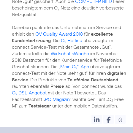
Note „gut“ gesichert. Auch die
COMPUTER BILD
Leser
bescheinigtem dem O
Netz eine deutlich verbesserte
2
Netzqualität.
Daneben punktete das Unternehmen im Service und
erhielt den
CV Quality Award 2018
für
exzellente
Kundenbetreuung
. Die
O
Hotline
überzeugte im
2
connect Service-Test mit der Gesamtnote „Gut“.
Zudem erteilte die
WirtschaftsWoche
im November
2018 Bestnoten für den Kundenservice für Telefónica
Geschäftskunden. Die „
Mein O
“-App
überzeugte im
2
connect-Test mit der Note „sehr gut“ für ihren
digitalen
Service
. Die Produkte von
Telefónica Deutschland
räumten ebenfalls
Preise
ab. Von connect wurde das
O
DSL-Angebot
mit der Note 1 bewertet. Das
2
Fachzeitschrift „
PC Magazin
“ wählte den Tarif „O
Free
2
M“ zum
Testsieger
unter den mobilen Datentarifen.