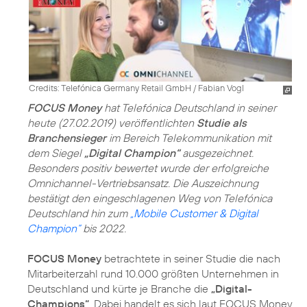
Credits: Telefónica Germany Retail GmbH / Fabian Vogl
FOCUS Money
hat Telefónica Deutschland in seiner
heute (27.02.2019) veröffentlichten
Studie als
Branchensieger
im Bereich Telekommunikation mit
dem Siegel
„Digital Champion“
ausgezeichnet.
Besonders positiv bewertet wurde der erfolgreiche
Omnichannel-Vertriebsansatz. Die Auszeichnung
bestätigt den eingeschlagenen Weg von Telefónica
Deutschland hin zum
„Mobile Customer & Digital
Champion“
bis 2022.
FOCUS Money
betrachtete in seiner Studie die nach
Mitarbeiterzahl rund 10.000 größten Unternehmen in
Deutschland und kürte je Branche die
„Digital-
Champions“
. Dabei handelt es sich laut FOCUS Money