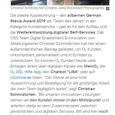
Christian Schmidtchen (
Credits: Joerg Brockstedt Photographie
)
Die zweite Auszeichnung – den
silbernen German
Stevie Award 2019
als "Team des Jahres" in der
Kategorie Kundenservice – gab es für den Aufbau und
die
Weiterentwicklung digitaler Self-Services
. Das
CSS Team Digital Enablement & Innovation von
Abteilungsleiter Christian Schmidtchen hat hier einen
außerordentlichen Beitrag geleistet, um O
Kunden
2
unkompliziert, personalisiert und in Echtzeit zu
unterstützen. So können O
Kunden heute viele
2
Anliegen direkt über digitalen Kanäle wie
MeinO
, die
2
O
DSL Hilfe App
, den
Chatbot "LISA"
oder auf
2
o2online.de
lösen.
"Der Stevie ist eine tolle
Auszeichnung und Bestätigung für die großartige Arbeit,
die mein Team tagtäglich leistet“
, sagt
Christian
Schmidtchen
.
"Bei unseren innovativen Lösungen
stellen wir
den Kunden immer in den Mittelpunkt
und
arbeiten stetig an dem Zusammenspiel zwischen
persönlichen und digitalen Services. Wir sind hier
noch