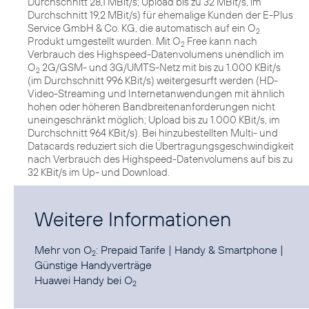
Durchschnitt 28,1 MBit/s; Upload bis zu 32 MBit/s, im
Durchschnitt 19,2 MBit/s) für ehemalige Kunden der E-Plus
Service GmbH & Co. KG, die automatisch auf ein O
2
Produkt umgestellt wurden. Mit O
Free kann nach
2
Verbrauch des Highspeed-Datenvolumens unendlich im
O
2G/GSM- und 3G/UMTS-Netz mit bis zu 1.000 KBit/s
2
(im Durchschnitt 996 KBit/s) weitergesurft werden (HD-
Video-Streaming und Internetanwendungen mit ähnlich
hohen oder höheren Bandbreitenanforderungen nicht
uneingeschränkt möglich; Upload bis zu 1.000 KBit/s, im
Durchschnitt 964 KBit/s). Bei hinzubestellten Multi- und
Datacards reduziert sich die Übertragungsgeschwindigkeit
nach Verbrauch des Highspeed-Datenvolumens auf bis zu
32 KBit/s im Up- und Download.
Weitere Informationen
Mehr von O
:
Prepaid Tarife
|
Handy & Smartphone
|
2
Günstige Handyverträge
Huawei Handy
bei O
2