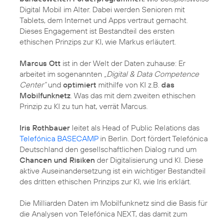
Digital Mobil im Alter
. Dabei werden Senioren mit
Tablets, dem Internet und Apps vertraut gemacht.
Dieses Engagement ist Bestandteil des ersten
ethischen Prinzips zur KI, wie Markus erläutert.
Marcus Ott
ist in der Welt der Daten zuhause: Er
arbeitet im sogenannten
„Digital & Data Competence
Center“
und
optimiert
mithilfe von KI z.B.
das
Mobilfunknetz
. Was das mit dem zweiten ethischen
Prinzip zu KI zu tun hat, verrät Marcus.
Iris Rothbauer
leitet als Head of Public Relations das
Telefónica BASECAMP
in Berlin. Dort fördert Telefónica
Deutschland den gesellschaftlichen Dialog rund um
Chancen und Risiken
der Digitalisierung und KI. Diese
aktive Auseinandersetzung ist ein wichtiger Bestandteil
des dritten ethischen Prinzips zur KI, wie Iris erklärt.
Die Milliarden Daten im Mobilfunknetz sind die Basis für
die Analysen von
Telefónica NEXT
, das damit zum