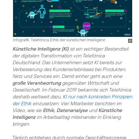
Infografik: Telefónica Ethik der künstlichen Intelligenz
Künstliche Intelligenz (KI)
ist ein wichtiger Bestandteil
der digitalen Transformation von Telefónica
Deutschland. Das Unternehmen setzt KI bereits zur
Verbesserung des Kundenerlebnisses bei Produkten,
Netz und Services ein. Damit einher geht auch eine
große Verantwortung
gegenüber Wirtschaft und
Gesellschaft. Im Februar 2019 bekannte sich Telefónica
deshalb weltweit dazu,
KI nur nach konkreten Prinzipien
der Ethik
einzusetzen. Vier Mitarbeiter berichten im
Video, wie sie
Ethik, Datenanalyse
und
Künstliche
Intelligenz
im Arbeitsalltag miteinander in Einklang
bringen.
Täglich entstehen durch normale Geschäftsprozesse