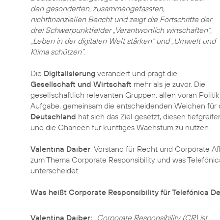
den gesonderten, zusammengefassten,
nichtfinanziellen Bericht und zeigt die Fortschritte der
drei Schwerpunktfelder
„Verantwortlich wirtschaften“
,
„Leben in der digitalen Welt stärken“
und
„Umwelt und
Klima schützen“
.
Die
Digitalisierung
verändert und prägt die
Gesellschaft und Wirtschaft
mehr als je zuvor. Die
gesellschaftlich relevanten Gruppen, allen voran Politi
Aufgabe, gemeinsam die entscheidenden Weichen für die
Deutschland
hat sich das Ziel gesetzt, diesen tiefgre
und die Chancen für künftiges Wachstum zu nutzen.
Valentina Daiber
, Vorstand für Recht und Corporate Af
zum Thema Corporate Responsibility und was Telefón
unterscheidet:
Was heißt Corporate Responsibility für Telefónica D
Valentina Daiber:
„Corporate Responsibility (CR) ist