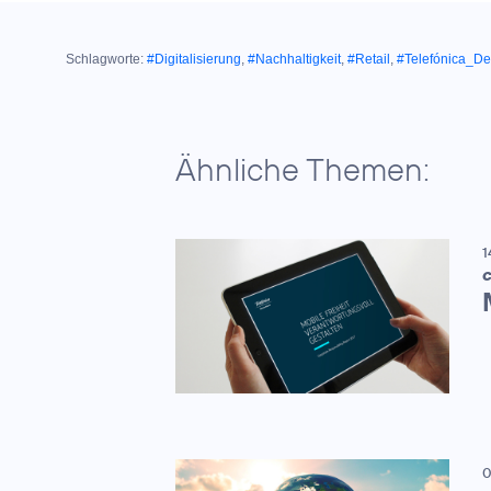
Schlagworte:
#Digitalisierung
,
#Nachhaltigkeit
,
#Retail
,
#Telefónica_De
Ähnliche Themen:
1
C
0