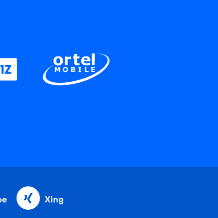
be
Xing