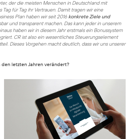
eter, der die meisten Menschen in Deutschland mit
Tag für Tag ihr Vertrauen. Damit tragen wir eine
iness Plan haben wir seit 2016
konkrete Ziele und
ssbar und transparent machen. Das kann jeder in unserem
inaus haben wir in diesem Jahr erstmals ein Bonussystem
egriert. CR ist also ein wesentliches Steuerungselement
eil. Dieses Vorgehen macht deutlich, dass wir uns unserer
 den letzten Jahren verändert?