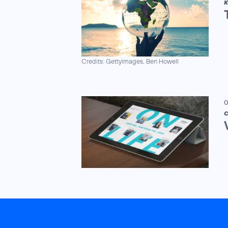
K
Credits: Gettyimages, Ben Howell
0
C