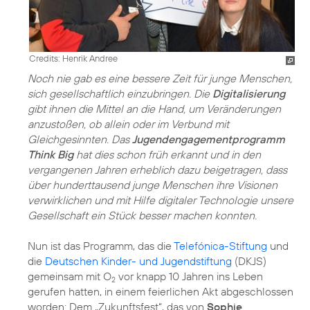
Credits: Henrik Andree
Noch nie gab es eine bessere Zeit für junge Menschen,
sich gesellschaftlich einzubringen. Die
Digitalisierung
gibt ihnen die Mittel an die Hand, um Veränderungen
anzustoßen, ob allein oder im Verbund mit
Gleichgesinnten. Das
Jugendengagementprogramm
Think Big
hat dies schon früh erkannt und in den
vergangenen Jahren erheblich dazu beigetragen, dass
über hunderttausend junge Menschen ihre Visionen
verwirklichen und mit Hilfe digitaler Technologie unsere
Gesellschaft ein Stück besser machen konnten.
Nun ist das Programm, das die
Telefónica-Stiftung
und
die
Deutschen Kinder- und Jugendstiftung
(DKJS)
gemeinsam mit O
vor knapp 10 Jahren ins Leben
2
gerufen hatten, in einem feierlichen Akt abgeschlossen
worden: Dem „Zukunftsfest“, das von
Sophie