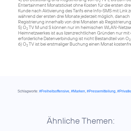
2
Entertainment Monatsticket ohne Kosten für die ersten drei
Kunde nach Aktivierung des Tarifs eine Info-SMS mit Link 
während der ersten drei Monate jederzeit möglich, danach m
Registrierung innerhalb von drei Monaten ab Registrierung
5) O
TV M und S können nur im heimischen WLAN-Netzwer
2
Heimnetzwerkes ist aus lizenzrechtlichen Gründen nur mit
erforderliche Datenverbindung ist nicht Bestandteil von O
2
6) O
TV ist bei erstmaliger Buchung einen Monat kostenfre
2
Schlagworte:
#Freiheitsoffensive
,
#Marken
,
#Pressemitteilung
,
#Privat
Ähnliche Themen: