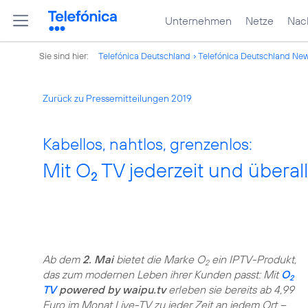
Unternehmen
Netze
Nach
Sie sind hier:
Telefónica Deutschland
Telefónica Deutschland Ne
Zurück zu Pressemitteilungen 2019
Kabellos, nahtlos, grenzenlos:
Mit O
TV jederzeit und überal
2
Ab dem
2. Mai
bietet die Marke O
ein IPTV-Produkt,
2
das zum modernen Leben ihrer Kunden passt: Mit
O
2
TV
powered by waipu.tv
erleben sie bereits ab 4,99
Euro im Monat Live-TV zu jeder Zeit an jedem Ort –