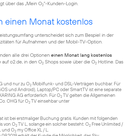
gt über das „Mein O
“-Kunden-Login.
2
 einen Monat kostenlos
eistungsumfang unterscheidet sich zum Bespiel in der
azitäten für Aufnahmen und der Mobil-TV-Option.
den alle drei Optionen
einen Monat lang kostenlos
auf o2.de, in den O
Shops sowie über die O
Hotline. Das
2
2
AG und nur zu O
Mobilfunk- und DSL-Verträgen buchbar. Für
2
iOS und Android), Laptop/PC oder SmartTV ist eine separate
ARING AG erforderlich. Für O
TV gelten die Allgemeinen
2
Co. OHG für O
TV einsehbar unter
2
at ist bei erstmaliger Buchung gratis. Kunden mit folgenden
is von O
TV L, solange ein solcher besteht: O
Free Unlimited /
2
2
L und O
my Office XL / L.
2
.09.2019 erhält der Kunde die Möglichkeit, das Sky