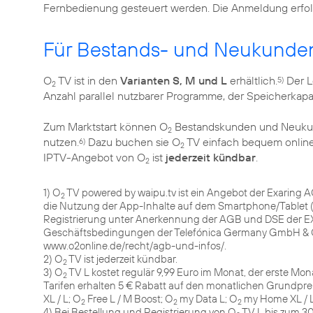
Fernbedienung gesteuert werden. Die Anmeldung erfol
Für Bestands- und Neukunden
O
TV ist in den
Varianten S, M und L
erhältlich.
Der L
5)
2
Anzahl parallel nutzbarer Programme, der Speicherkap
Zum Marktstart können O
Bestandskunden und Neukun
2
nutzen.
Dazu buchen sie O
TV einfach bequem online 
6)
2
IPTV-Angebot von O
ist
jederzeit kündbar
.
2
1) O
TV powered by waipu.tv ist ein Angebot der Exaring 
2
die Nutzung der App-Inhalte auf dem Smartphone/Tablet (
Registrierung unter Anerkennung der AGB und DSE der EX
Geschäftsbedingungen der Telefónica Germany GmbH & 
www.o2online.de/recht/agb-und-infos/.
2) O
TV ist jederzeit kündbar.
2
3) O
TV L kostet regulär 9,99 Euro im Monat, der erste Mon
2
Tarifen erhalten 5 € Rabatt auf den monatlichen Grundpre
XL / L; O
Free L / M Boost; O
my Data L; O
my Home XL / 
2
2
2
4) Bei Bestellung und Registrierung von O
TV L bis zum 30