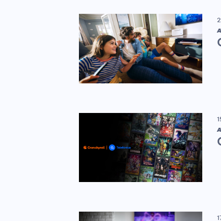
2
A
1
A
1