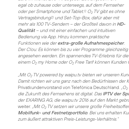
egal ob zuhause oder unterwegs, auf dem Fernseher
oder per Smartphone und Tablet.
O
TV gibt es ohne
1)
2
Vertragsbindung
und Set-Top-Box, dafür aber mit
2)
mehr als 100 TV-Sendern – der Großteil davon in
HD-
Qualität
– und mit einer einfachen und intuitiven
Bedienung via App. Hinzu kommen praktische
Funktionen wie der
extra-große Aufnahmespeicher
.
Der Clou: Es können bis zu vier Programme gleichzeitig
angesehen werden. Ein spannendes TV-Erlebnis für die ga
einem O
my Home oder O
Free Tarif können Kunden 
2
2
„Mit O
TV powered by waipu.tv bieten wir unseren Kunde
2
Damit richten wir uns ganz nach den Bedürfnissen der
Privatkundenvorstand von Telefónica Deutschland.
„O
2
die Zukunft des Fernsehens ist digital. Das
IPTV der Sp
der EXARING AG, die waipu.tv 2016 auf den Markt gebra
weiter.
„Mit O
TV setzen wir unsere große Freiheitsoffe
2
Mobilfunk- und Festnetzportfolio
. Bei uns erhalten 
zum äußert attraktiven Preis-Leistungs-Verhältnis.“