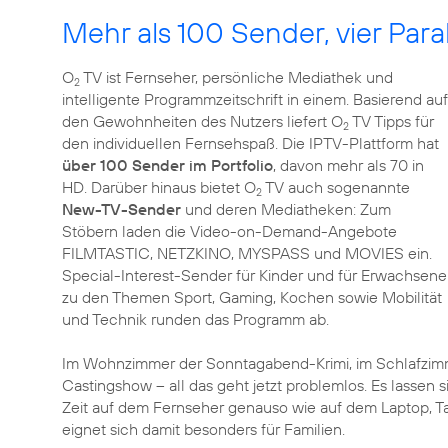
Mehr als 100 Sender, vier Par
O
TV ist Fernseher, persönliche Mediathek und
2
intelligente Programmzeitschrift in einem. Basierend auf
den Gewohnheiten des Nutzers liefert O
TV Tipps für
2
den individuellen Fernsehspaß. Die IPTV-Plattform hat
über 100 Sender im Portfolio
, davon mehr als 70 in
HD. Darüber hinaus bietet O
TV auch sogenannte
2
New-TV-Sender
und deren Mediatheken: Zum
Stöbern laden die Video-on-Demand-Angebote
FILMTASTIC, NETZKINO, MYSPASS und MOVIES ein.
Special-Interest-Sender für Kinder und für Erwachsene
zu den Themen Sport, Gaming, Kochen sowie Mobilität
und Technik runden das Programm ab.
Im Wohnzimmer der Sonntagabend-Krimi, im Schlafzimm
Castingshow – all das geht jetzt problemlos. Es lassen 
Zeit auf dem Fernseher genauso wie auf dem Laptop, 
eignet sich damit besonders für Familien.