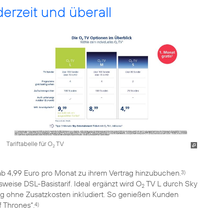
erzeit und überall
Tariftabelle für O
TV
2
b 4,99 Euro pro Monat zu ihrem Vertrag hinzubuchen.
3)
weise DSL-Basistarif. Ideal ergänzt wird O
TV L durch Sky
2
ang ohne Zusatzkosten inkludiert. So genießen Kunden
 Thrones“.
4)