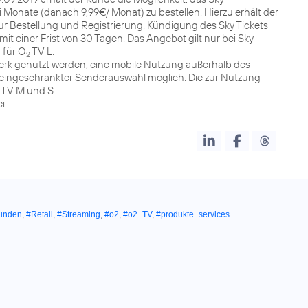
 Monate (danach 9,99€/ Monat) zu bestellen. Hierzu erhält der
zur Bestellung und Registrierung. Kündigung des Sky Tickets
it einer Frist von 30 Tagen. Das Angebot gilt nur bei Sky-
 für O
TV L.
2
k genutzt werden, eine mobile Nutzung außerhalb des
 eingeschränkter Senderauswahl möglich. Die zur Nutzung
TV M und S.
i.
kunden
,
#Retail
,
#Streaming
,
#o2
,
#o2_TV
,
#produkte_services