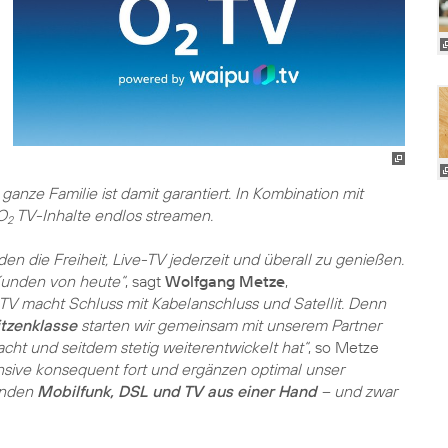
nze Familie ist damit garantiert. In Kombination mit
O
TV-Inhalte endlos streamen.
2
n die Freiheit, Live-TV jederzeit und überall zu genießen.
 Kunden von heute“
, sagt
Wolfgang Metze
,
TV macht Schluss mit Kabelanschluss und Satellit. Denn
itzenklasse
starten wir gemeinsam mit unserem Partner
cht und seitdem stetig weiterentwickelt hat“
, so Metze
nsive konsequent fort und ergänzen optimal unser
Kunden
Mobilfunk, DSL und TV aus einer Hand
– und zwar