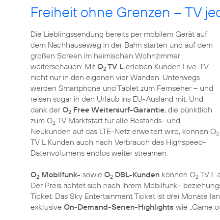
Freiheit ohne Grenzen – TV jed
Die Lieblingssendung bereits per mobilem Gerät auf
dem Nachhauseweg in der Bahn starten und auf dem
großen Screen im heimischen Wohnzimmer
weiterschauen: Mit
O
TV L
erleben Kunden Live-TV
2
nicht nur in den eigenen vier Wänden. Unterwegs
werden Smartphone und Tablet zum Fernseher – und
reisen sogar in den Urlaub ins EU-Ausland mit. Und
dank der
O
Free Weitersurf-Garantie
, die pünktlich
2
zum O
TV Marktstart für alle Bestands- und
2
Neukunden auf das LTE-Netz erweitert wird, können O
2
TV L Kunden auch nach Verbrauch des Highspeed-
Datenvolumens endlos weiter streamen.
O
Mobilfunk-
sowie
O
DSL-Kunden
können O
TV L a
2
2
2
Der Preis richtet sich nach ihrem Mobilfunk- beziehungs
Ticket: Das Sky Entertainment Ticket ist drei Monate l
exklusive
On-Demand-Serien-Highlights
wie „Game of