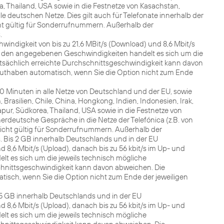
a, Thailand, USA sowie in die Festnetze von Kasachstan,
le deutschen Netze. Dies gilt auch für Telefonate innerhalb der
t gültig für Sonderrufnummern. Außerhalb der
.
indigkeit von bis zu 21,6 MBit/s (Download) und 8,6 Mbit/s
ei den angegebenen Geschwindigkeiten handelt es sich um die
atsächlich erreichte Durchschnittsgeschwindigkeit kann davon
uthaben automatisch, wenn Sie die Option nicht zum Ende
180 Minuten in alle Netze von Deutschland und der EU, sowie
rasilien, Chile, China, Hongkong, Indien, Indonesien, Irak,
gapur, Südkorea, Thailand, USA sowie in die Festnetze von
nerdeutsche Gespräche in die Netze der Telefónica (z.B. von
 Nicht gültig für Sonderrufnummern. Außerhalb der
fs. Bis 2 GB innerhalb Deutschlands und in der EU
 8,6 Mbit/s (Upload), danach bis zu 56 kbit/s im Up- und
 es sich um die jeweils technisch mögliche
chnittsgeschwindigkeit kann davon abweichen. Die
isch, wenn Sie die Option nicht zum Ende der jeweiligen
 7,5 GB innerhalb Deutschlands und in der EU
 8,6 Mbit/s (Upload), danach bis zu 56 kbit/s im Up- und
 es sich um die jeweils technisch mögliche