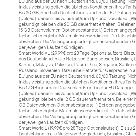
EU und aus der EU nach Deutschland. 60/60 Taktung. Nich
Inklusivleistung gelten die üblichen Konditionen Ihres Tarifs
Bis 20 GB innerhalb Deutschlands und in der EU Datengesc
(Upload), danach bis zu 56 kbit/s im Up- und Download. (W
gekündigt, bleiben die 20 GB dauerhaft erhalten. Bei ein
15 GB Datenvolumen Optionsbestandteil.) Bei den angegeb
technisch mögliche Maximalgeschwindigkeit. Die tatsächl
abweichen. Die Verlängerung erfolgt bei ausreichendem G
der jeweiligen Laufzeit kündigen.
Smart World XL (29,99€ pro 28 Tage Optionslaufzeit): Bis 
aus Deutschland in alle Netze von Bangladesch, Brasilien, Ch
Kanada, Malaysia, Pakistan, Puerto Rico, Singapur, Südkore
Russland, Slowenien. Dazu eine Flatrate für Gespräche in al
EU und aus der EU nach Deutschland. 60/60 Taktung. Nich
Inklusivleistung gelten die üblichen Konditionen Ihres Tarifs
Bis 12 GB innerhalb Deutschlands und in der EU Datengesch
(Upload), danach bis zu 56 kbit/s im Up- und Download. (W
gekündigt, bleiben die 12 GB dauerhaft erhalten. Bei ein
GB Datenvolumen Optionsbestandteil.) Bei den angegeben
technisch mögliche Maximalgeschwindigkeit. Die tatsächl
abweichen. Die Verlängerung erfolgt bei ausreichendem G
der jeweiligen Laufzeit kündigen.
Smart World L (19,99€ pro 28 Tage Optionslaufzeit): Bis z
Deutschland in alle Netze von Bangladesch, Brasilien, Chile,