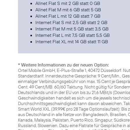
Allnet Flat S mit 2 GB statt 0 GB
Allnet Flat M mit 6 GB statt 5 GB
Allnet Flat L mit 12 GB statt 7 GB
Internet Flat S mit 2,5 GB statt 2 GB
Internet Flat M mit 5 GB statt 3,5 GB
Internet Flat L mit 7,5 GB statt 5,5 GB
Internet Flat XL mit 14 GB statt 11 GB
* Weitere Informationen zu der neuen Option:
Ortel Mobile GmbH, E-Plus-Straße 1, 40472 Düsseldorf. Nu
Standardtarif: Innerdeutsche Gespräche: 9 Cent/Min., Gesp
einmaliger Verbindungsgebühr von max. 15 Cent je Gespräc
Cent. 49 Cent/MB. 60/60 Taktung. Nicht gültig für Sonde
Deutschlands und in der EU von bis zu 21,6 MBit/s (Downl
Geschwindigkeiten handelt es sich um die jeweils technisc
Durchschnittsgeschwindigkeit kann davon abweichen. Takt
Smart World XXL (39,99€ pro 28 Tage Optionslaufzeit): Bi
aus Deutschland in alle Netze von Bangladesch, Brasilien, Ch
Kanada, Malaysia, Pakistan, Puerto Rico, Singapur, Südkore
Russland, Slowenien. Dazu eine Flatrate für Gespräche in al