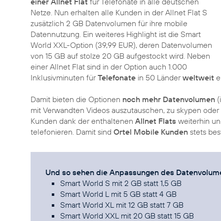
einer Allnet Flat
für Telefonate in alle deutschen
Netze. Nun erhalten alle Kunden in der Allnet Flat S
zusätzlich 2 GB Datenvolumen für ihre mobile
Datennutzung. Ein weiteres Highlight ist die Smart
World XXL-Option (39,99 EUR), deren Datenvolumen
von 15 GB auf stolze 20 GB aufgestockt wird. Neben
einer Allnet Flat sind in der Option auch 1.000
Inklusivminuten für
Telefonate
in 50 Länder
weltweit
e
Damit bieten die Optionen
noch mehr Datenvolumen
(
mit Verwandten Videos auszutauschen, zu skypen ode
Kunden dank der enthaltenen
Allnet Flats
weiterhin un
telefonieren. Damit sind
Ortel Mobile Kunden
stets bes
Und so sehen die Anpassungen des Datenvolumen
Smart World S mit 2 GB statt 1,5 GB
Smart World L mit 5 GB statt 4 GB
Smart World XL mit 12 GB statt 7 GB
Smart World XXL mit 20 GB statt 15 GB