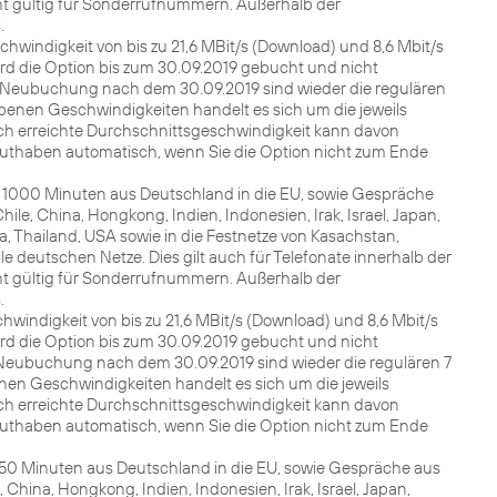
t gültig für Sonderrufnummern. Außerhalb der
.
hwindigkeit von bis zu 21,6 MBit/s (Download) und 8,6 Mbit/s
ird die Option bis zum 30.09.2019 gebucht und nicht
er Neubuchung nach dem 30.09.2019 sind wieder die regulären
enen Geschwindigkeiten handelt es sich um die jeweils
ich erreichte Durchschnittsgeschwindigkeit kann davon
uthaben automatisch, wenn Sie die Option nicht zum Ende
zu 1000 Minuten aus Deutschland in die EU, sowie Gespräche
ile, China, Hongkong, Indien, Indonesien, Irak, Israel, Japan,
a, Thailand, USA sowie in die Festnetze von Kasachstan,
le deutschen Netze. Dies gilt auch für Telefonate innerhalb der
t gültig für Sonderrufnummern. Außerhalb der
.
windigkeit von bis zu 21,6 MBit/s (Download) und 8,6 Mbit/s
ird die Option bis zum 30.09.2019 gebucht und nicht
er Neubuchung nach dem 30.09.2019 sind wieder die regulären 7
en Geschwindigkeiten handelt es sich um die jeweils
ich erreichte Durchschnittsgeschwindigkeit kann davon
uthaben automatisch, wenn Sie die Option nicht zum Ende
u 250 Minuten aus Deutschland in die EU, sowie Gespräche aus
 China, Hongkong, Indien, Indonesien, Irak, Israel, Japan,