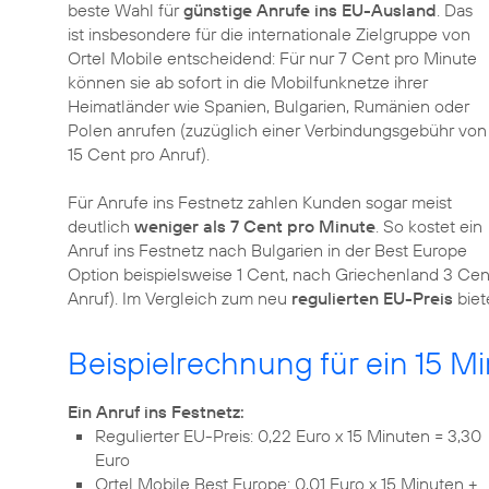
beste Wahl für
günstige Anrufe ins EU-Ausland
. Das
ist insbesondere für die internationale Zielgruppe von
Ortel Mobile entscheidend: Für nur 7 Cent pro Minute
können sie ab sofort in die Mobilfunknetze ihrer
Heimatländer wie Spanien, Bulgarien, Rumänien oder
Polen anrufen (zuzüglich einer Verbindungsgebühr von
15 Cent pro Anruf).
Für Anrufe ins Festnetz zahlen Kunden sogar meist
deutlich
weniger als 7 Cent pro Minute
. So kostet ein
Anruf ins Festnetz nach Bulgarien in der Best Europe
Option beispielsweise 1 Cent, nach Griechenland 3 Cen
Anruf). Im Vergleich zum neu
regulierten EU-Preis
biet
Beispielrechnung für ein 15 M
Ein Anruf ins Festnetz:
Regulierter EU-Preis: 0,22 Euro x 15 Minuten = 3,30
Euro
Ortel Mobile Best Europe: 0,01 Euro x 15 Minuten +