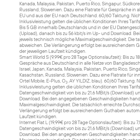
Kanada, Malaysia, Pakistan, Puerto Rico, Singapur, Südkore
Russland, Slowenien. Dazu eine Flatrate für Gespräche in al
EU und aus der EU nach Deutschland. 60/60 Taktung. Nich
Inklusivleistung gelten die üblichen Konditionen Ihres Tarifs
Bis 5 GB innerhalb Deutschlands und in der EU Datengeschw
(Upload), danach bis zu 56 kbit/s im Up- und Download. B
jeweils technisch mögliche Maximalgeschwindigkeit. Die t
abweichen. Die Verlängerung erfolgt bei ausreichendem G
der jeweiligen Laufzeit kündigen.
Smart World S (9,99€ pro 28 Tage Optionslaufzeit): Bis zu 
Gespräche aus Deutschland in alle Netze von Bangladesch, B
Israel, Japan, Kanada, Malaysia, Pakistan, Puerto Rico, Sin
Kasachstan, Russland, Slowenien. Dazu eine Flatrate für in
Ortel Mobile, E-Plus, O
, AY YILDIZ, blau). 60/60 Taktung.
2
Inklusivleistung gelten die üblichen Konditionen Ihres Tari
Datengeschwindigkeit von bis zu 21,6 MBit/s (Download) und
Download. Bei den angegebenen Geschwindigkeiten handelt
Maximalgeschwindigkeit. Die tatsächlich erreichte Durchs
Verlängerung erfolgt bei ausreichendem Guthaben automat
Laufzeit kündigen.
Internet Flat L (19,99€ pro 28 Tage Optionslaufzeit): Bis zu
Datengeschwindigkeit von bis zu 21,6 MBit/s (Download) und
Download. Bei den angegebenen Geschwindigkeiten handelt