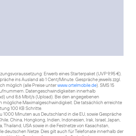
tzungsvoraussetzung: Erwerb eines Starterpaket (UVP 9,95 €).
räche ins Ausland ab 1 Cent/Minute. Gespräche jeweils zzgl.
h möglich (alle Preise unter
www.ortelmobile.de
). SMS 15
rrufnummern. Datengeschwindigkeiten innerhalb
oad) und 8,6 Mbit/s (Upload). Bei den angegebenen
h mögliche Maximalgeschwindigkeit. Die tatsächlich erreichte
ung 100 KB Schritte.
s zu 1000 Minuten aus Deutschland in die EU, sowie Gespräche
ile, China, Hongkong, Indien, Indonesien, Irak, Israel, Japan,
a, Thailand, USA sowie in die Festnetze von Kasachstan,
le deutschen Netze. Dies gilt auch für Telefonate innerhalb der