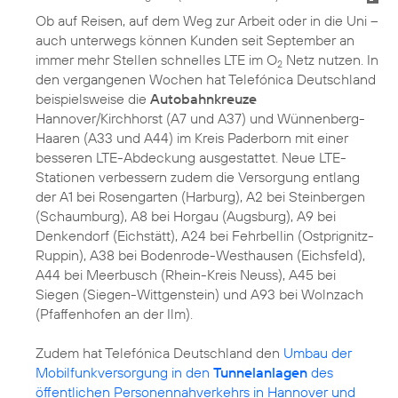
Ob auf Reisen, auf dem Weg zur Arbeit oder in die Uni –
auch unterwegs können Kunden seit September an
immer mehr Stellen schnelles LTE im O
Netz nutzen. In
2
den vergangenen Wochen hat Telefónica Deutschland
beispielsweise die
Autobahnkreuze
Hannover/Kirchhorst (A7 und A37) und Wünnenberg-
Haaren (A33 und A44) im Kreis Paderborn mit einer
besseren LTE-Abdeckung ausgestattet. Neue LTE-
Stationen verbessern zudem die Versorgung entlang
der A1 bei Rosengarten (Harburg), A2 bei Steinbergen
(Schaumburg), A8 bei Horgau (Augsburg), A9 bei
Denkendorf (Eichstätt), A24 bei Fehrbellin (Ostprignitz-
Ruppin), A38 bei Bodenrode-Westhausen (Eichsfeld),
A44 bei Meerbusch (Rhein-Kreis Neuss), A45 bei
Siegen (Siegen-Wittgenstein) und A93 bei Wolnzach
(Pfaffenhofen an der Ilm).
Zudem hat Telefónica Deutschland den
Umbau der
Mobilfunkversorgung in den
Tunnelanlagen
des
öffentlichen Personennahverkehrs in Hannover und