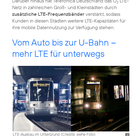
Darüber hinaus hat Telefónica Deutschland das O
LTE-
2
Netz in zahlreichen Groß- und Kleinstädten durch
zusätzliche LTE-Frequenzbänder
verstärkt, sodass
Kunden in diesen Städten weitere LTE-Kapazitäten für
Vom Auto bis zur U-Bahn –
mehr LTE für unterwegs
LTE-Ausbau im Untergrund (
Credits: siehe Foto
)