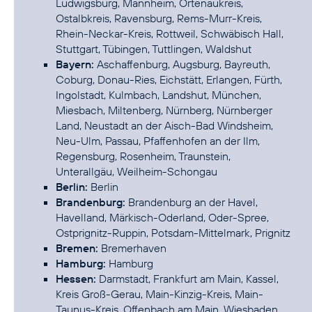
Ludwigsburg, Mannheim, Ortenaukreis,
Ostalbkreis, Ravensburg, Rems-Murr-Kreis,
Rhein-Neckar-Kreis, Rottweil, Schwäbisch Hall,
Stuttgart, Tübingen, Tuttlingen, Waldshut
Bayern:
Aschaffenburg, Augsburg, Bayreuth,
Coburg, Donau-Ries, Eichstätt, Erlangen, Fürth,
Ingolstadt, Kulmbach, Landshut, München,
Miesbach, Miltenberg, Nürnberg, Nürnberger
Land, Neustadt an der Aisch-Bad Windsheim,
Neu-Ulm, Passau, Pfaffenhofen an der Ilm,
Regensburg, Rosenheim, Traunstein,
Unterallgäu, Weilheim-Schongau
Berlin:
Berlin
Brandenburg:
Brandenburg an der Havel,
Havelland, Märkisch-Oderland, Oder-Spree,
Ostprignitz-Ruppin, Potsdam-Mittelmark, Prignitz
Bremen:
Bremerhaven
Hamburg:
Hamburg
Hessen:
Darmstadt, Frankfurt am Main, Kassel,
Kreis Groß-Gerau, Main-Kinzig-Kreis, Main-
Taunus-Kreis, Offenbach am Main, Wiesbaden