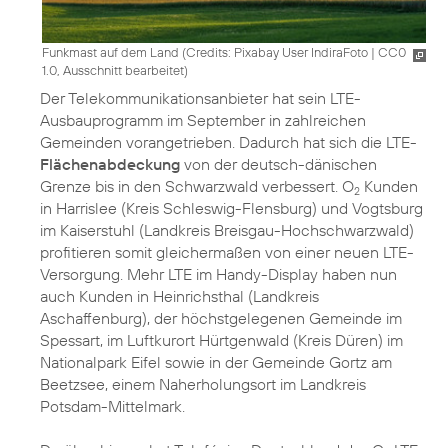
Funkmast auf dem Land (
Credits: Pixabay User IndiraFoto
|
CC0
1.0, Ausschnitt bearbeitet
)
Der Telekommunikationsanbieter hat sein LTE-
Ausbauprogramm im September in zahlreichen
Gemeinden vorangetrieben. Dadurch hat sich die LTE-
Flächenabdeckung
von der deutsch-dänischen
Grenze bis in den Schwarzwald verbessert. O
Kunden
2
in Harrislee (Kreis Schleswig-Flensburg) und Vogtsburg
im Kaiserstuhl (Landkreis Breisgau-Hochschwarzwald)
profitieren somit gleichermaßen von einer neuen LTE-
Versorgung. Mehr LTE im Handy-Display haben nun
auch Kunden in Heinrichsthal (Landkreis
Aschaffenburg), der höchstgelegenen Gemeinde im
Spessart, im Luftkurort Hürtgenwald (Kreis Düren) im
Nationalpark Eifel sowie in der Gemeinde Gortz am
Beetzsee, einem Naherholungsort im Landkreis
Potsdam-Mittelmark.