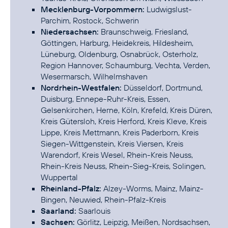
Mecklenburg-Vorpommern:
Ludwigslust-
Parchim, Rostock, Schwerin
Niedersachsen:
Braunschweig, Friesland,
Göttingen, Harburg, Heidekreis, Hildesheim,
Lüneburg, Oldenburg, Osnabrück, Osterholz,
Region Hannover, Schaumburg, Vechta, Verden,
Wesermarsch, Wilhelmshaven
Nordrhein-Westfalen:
Düsseldorf, Dortmund,
Duisburg, Ennepe-Ruhr-Kreis, Essen,
Gelsenkirchen, Herne, Köln, Krefeld, Kreis Düren,
Kreis Gütersloh, Kreis Herford, Kreis Kleve, Kreis
Lippe, Kreis Mettmann, Kreis Paderborn, Kreis
Siegen-Wittgenstein, Kreis Viersen, Kreis
Warendorf, Kreis Wesel, Rhein-Kreis Neuss,
Rhein-Kreis Neuss, Rhein-Sieg-Kreis, Solingen,
Wuppertal
Rheinland-Pfalz:
Alzey-Worms, Mainz, Mainz-
Bingen, Neuwied, Rhein-Pfalz-Kreis
Saarland:
Saarlouis
Sachsen:
Görlitz, Leipzig, Meißen, Nordsachsen,