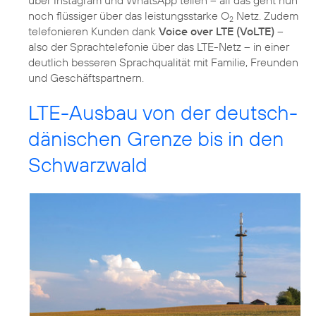
über Instagram und WhatsApp teilen – all das geht nun
noch flüssiger über das leistungsstarke O
Netz. Zudem
2
telefonieren Kunden dank
Voice over LTE (VoLTE)
–
also der Sprachtelefonie über das LTE-Netz – in einer
deutlich besseren Sprachqualität mit Familie, Freunden
und Geschäftspartnern.
LTE-Ausbau von der deutsch-
dänischen Grenze bis in den
Schwarzwald