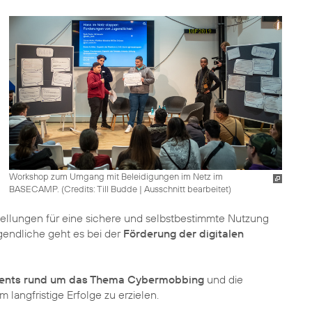
Workshop zum Umgang mit Beleidigungen im Netz im
BASECAMP. (
Credits: Till Budde
|
Ausschnitt bearbeitet
)
estellungen für eine sichere und selbstbestimmte Nutzung
gendliche geht es bei der
Förderung der digitalen
nts rund um das Thema Cybermobbing
und die