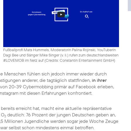
Fußballprofi Mats Hummels, Moderatorin Palina Rojinski, YouTuberin
Dagi Bee und Sänger Mike Singer (v. li.) rufen zum deutschlandweiten
#LOVEMOB im Netz auf (
Credits: Constantin Entertainment GmbH
)
ele Menschen fühlen sich jedoch immer wieder durch
igungen anderer, die tagtäglich stattfinden,
in ihrer
 von 20-39 Cybermobbing primär auf Facebook erleben,
stagram mit diesen Erfahrungen konfrontiert.
bereits erreicht hat, macht eine aktuelle repräsentative
 O
deutlich: 76 Prozent der jungen Deutschen geben an,
2
5 Millionen Jugendliche werden sogar jede Woche Zeuge
 war selbst schon mindestens einmal betroffen.