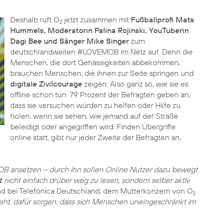
Deshalb ruft O
jetzt zusammen mit
Fußballprofi Mats
2
Hummels, Moderatorin Palina Rojinski, YouTuberin
Dagi Bee und Sänger Mike Singer
zum
deutschlandweiten #LOVEMOB im Netz auf. Denn die
Menschen, die dort Gehässigkeiten abbekommen,
brauchen Menschen, die ihnen zur Seite springen und
digitale Zivilcourage
zeigen. Also ganz so, wie sie es
offline schon tun: 79 Prozent der Befragten geben an,
dass sie versuchen würden zu helfen oder Hilfe zu
holen, wenn sie sehen, wie jemand auf der Straße
beleidigt oder angegriffen wird. Finden Übergriffe
online statt, gibt nur jeder Zweite der Befragten an,
B ansetzen – durch ihn sollen Online Nutzer dazu bewegt
t
nicht einfach drüber weg zu lesen, sondern selber aktiv
nd bei Telefónica Deutschland, dem Mutterkonzern von O
.
2
eht, dafür sorgen, dass sich Menschen uneingeschränkt im