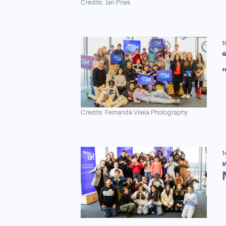
Credits: Jan Pries
1
G
Credits: Fernanda Vilela Photography
1
V