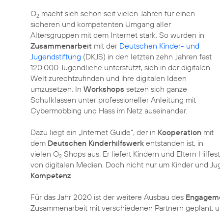
O
macht sich schon seit vielen Jahren für einen
2
sicheren und kompetenten Umgang aller
Altersgruppen mit dem Internet stark. So wurden in
Zusammenarbeit
mit der
Deutschen Kinder- und
Jugendstiftung
(DKJS) in den letzten zehn Jahren fast
120.000 Jugendliche unterstützt, sich in der digitalen
Welt zurechtzufinden und ihre digitalen Ideen
umzusetzen. In
Workshops
setzen sich ganze
Schulklassen unter professioneller Anleitung mit
Cybermobbing und Hass im Netz auseinander.
Dazu liegt ein „Internet Guide“, der in
Kooperation
mit
dem
Deutschen Kinderhilfswerk
entstanden ist, in
vielen O
Shops aus. Er liefert Kindern und Eltern Hilf
2
von digitalen Medien. Doch nicht nur um Kinder und Ju
Kompetenz
.
Für das Jahr 2020 ist der weitere Ausbau des
Engageme