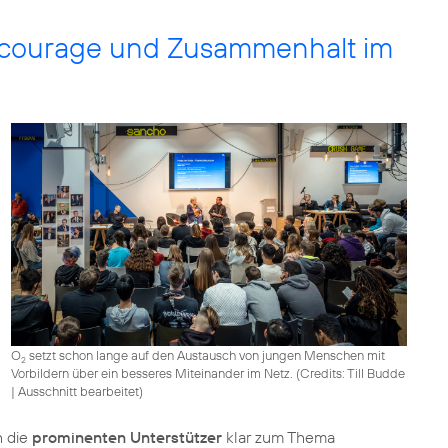
vilcourage und Zusammenhalt im
O
setzt schon lange auf den Austausch von jungen Menschen mit
2
Vorbildern über ein besseres Miteinander im Netz. (
Credits: Till Budde
|
Ausschnitt bearbeitet
)
h die
prominenten Unterstützer
klar zum Thema