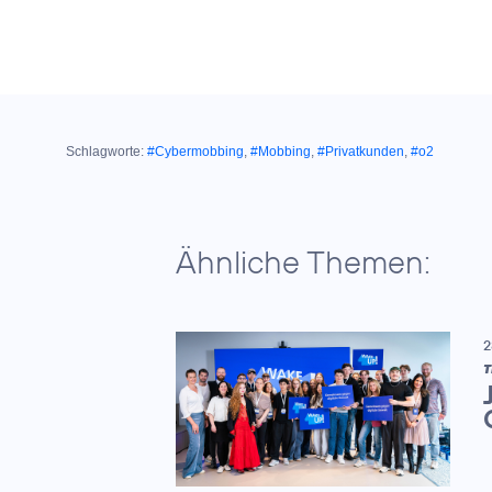
Schlagworte:
#Cybermobbing
,
#Mobbing
,
#Privatkunden
,
#o2
Ähnliche Themen:
2
T