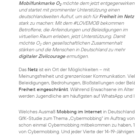
Mobilfunkmarke O
möchte dem jetzt entgegenwirken
2
und startet mit prominenter Unterstützung einen
deutschlandweiten Aufruf, um sich für
Freiheit im Netz
stark zu machen: Mit dem #LOVEMOB bekommen
Betroffene, die Anfeindungen und Beleidigungen im
virtuellen Raum erleben, jetzt Unterstützung. Damit
möchte O
den gesellschaftlichen Zusammenhalt
2
stärken und die Menschen in Deutschland zu mehr
digitaler Zivilcourage
ermutigen.
Das
Netz
ist ein Ort der Möglichkeiten – mit
Meinungsfreiheit und grenzenloser Kommunikation. Vi
Beleidigungen, Bedrohungen, Bloßstellungen oder Beläst
Freiheit eingeschränkt
. Während Erwachsene im Alter
werden Jugendliche am häufigsten auf WhatsApp und In
Welches Ausmaß
Mobbing im Internet
in Deutschland 
GfK-Studie zum Thema „Cybermobbing“ im Auftrag von
schon einmal Cybermobbing mitbekommen zu haben, 1,
von Cybermobbing. Und jeder Vierte der 14-19-Jährigen