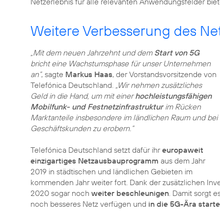
Netzerlebnis für alle relevanten Anwendungsfelder biet
Weitere Verbesserung des Net
„Mit dem neuen Jahrzehnt und dem
Start von 5G
bricht eine Wachstumsphase für unser Unternehmen
an“
, sagte
Markus Haas
, der Vorstandsvorsitzende von
Telefónica Deutschland.
„Wir nehmen zusätzliches
Geld in die Hand, um mit einer
hochleistungsfähigen
Mobilfunk- und Festnetzinfrastruktur
im Rücken
Marktanteile insbesondere im ländlichen Raum und bei
Geschäftskunden zu erobern.“
Telefónica Deutschland setzt dafür ihr
europaweit
einzigartiges Netzausbauprogramm
aus dem Jahr
2019 in städtischen und ländlichen Gebieten im
kommenden Jahr weiter fort. Dank der zusätzlichen In
2020 sogar noch
weiter beschleunigen
. Damit sorgt e
noch besseres Netz verfügen und
in die 5G-Ära start