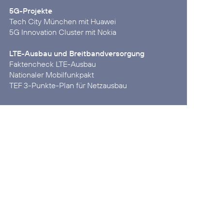
5G-Projekte
Tech City München mit Huawei
5G Innovation Cluster mit Nokia
LTE-Ausbau und Breitbandversorgung
Faktencheck LTE-Ausbau
Nationaler Mobilfunkpakt
TEF 3-Punkte-Plan für Netzausbau