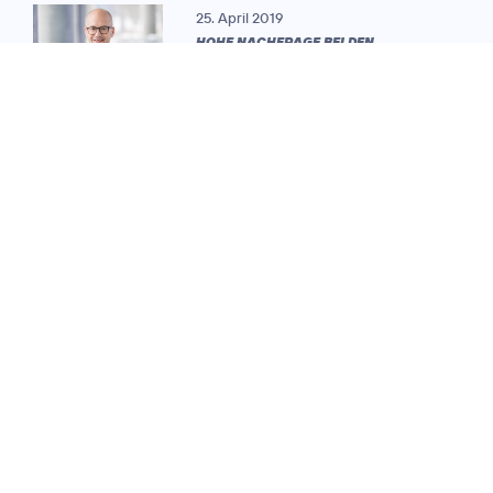
25. April 2019
HOHE NACHFRAGE BEI DEN
KREDITGEBERN:
Telefónica
Credits: Telefónica
Deutschland platziert
Deutschland
Schuldscheindarlehen
in Höhe von 360
Millionen Euro
23. Januar 2019
ANGESEHENSTES
TELEKOMMUNIKATIONSUNTERNEHMEN
EUROPAS:
Telefónica verteidigt
Titel in "Fortune"-
Rangliste