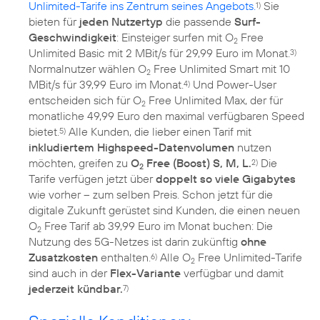
Unlimited-Tarife ins Zentrum seines Angebots.
Sie
1)
bieten für
jeden Nutzertyp
die passende
Surf-
Geschwindigkeit
: Einsteiger surfen mit O
Free
2
Unlimited Basic mit 2 MBit/s für 29,99 Euro im Monat.
3)
Normalnutzer wählen O
Free Unlimited Smart mit 10
2
MBit/s für 39,99 Euro im Monat.
Und Power-User
4)
entscheiden sich für O
Free Unlimited Max, der für
2
monatliche 49,99 Euro den maximal verfügbaren Speed
bietet.
Alle Kunden, die lieber einen Tarif mit
5)
inkludiertem Highspeed-Datenvolumen
nutzen
möchten, greifen zu
O
Free (Boost) S, M, L.
Die
2)
2
Tarife verfügen jetzt über
doppelt so viele Gigabytes
wie vorher – zum selben Preis. Schon jetzt für die
digitale Zukunft gerüstet sind Kunden, die einen neuen
O
Free Tarif ab 39,99 Euro im Monat buchen: Die
2
Nutzung des
5G-Netzes
ist darin zukünftig
ohne
Zusatzkosten
enthalten.
Alle O
Free Unlimited-Tarife
6)
2
sind auch in der
Flex-Variante
verfügbar und damit
jederzeit kündbar.
7)