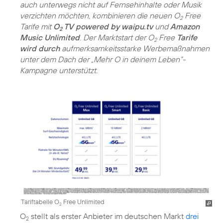
auch unterwegs nicht auf Fernsehinhalte oder Musik
verzichten möchten, kombinieren die neuen O
Free
2
Tarife mit
O
TV powered by waipu.tv
und
Amazon
2
Music Unlimited
. Der Marktstart der O
Free
Tarife
2
wird durch
aufmerksamkeitsstarke Werbemaßnahmen
unter dem Dach der „Mehr O in deinem Leben“-
Kampagne unterstützt.
Tariftabelle O
Free Unlimited
2
O
stellt als erster Anbieter im deutschen Markt
drei
2