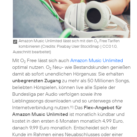
Amazon Music Unlimited lässt sich mit den O
Free Tarifen
2
kombinieren (
Credits: Pixabay User StockSnap
|
CC0 1.0,
Ausschnitt bearbeitet
)
Mit O
Free lässt sich auch
Amazon Music Unlimited
2
optimal nutzen. O
Neu- wie Bestandskunden genießen
2
damit ab sofort unendlichen Hörgenuss: Sie erhalten
unbegrenzten Zugang
zu mehr als 50 Millionen Songs,
beliebten Hörspielen, können live alle Spiele der
Bundesliga per Audio verfolgen sowie ihre
Lieblingssongs downloaden und so unterwegs ohne
Internetverbindung nutzen.
Das
Flex-Angebot für
11)
Amazon Music Unlimited
ist monatlich kündbar und
kostet in den ersten 6 Monaten monatlich 4,99 Euro,
danach 9,99 Euro monatlich. Entscheidet sich der
Kunde im Rahmen eines Neuabschlusses oder einer