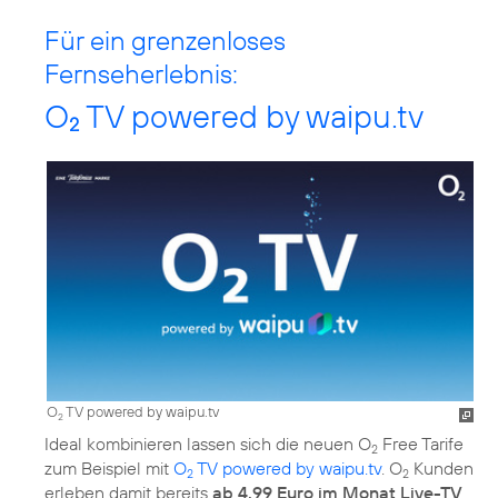
Für ein grenzenloses
Fernseherlebnis:
O
TV powered by waipu.tv
2
O
TV powered by waipu.tv
2
Ideal kombinieren lassen sich die neuen O
Free Tarife
2
zum Beispiel mit
O
TV powered by waipu.tv
. O
Kunden
2
2
erleben damit bereits
ab 4,99 Euro im Monat Live-TV