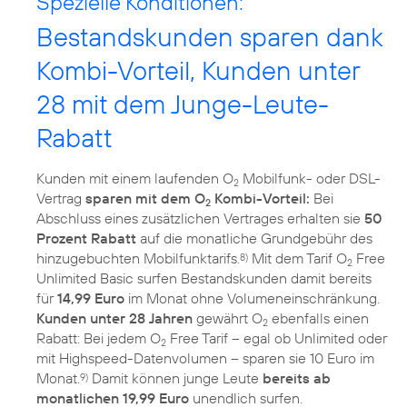
Spezielle Konditionen:
Bestandskunden sparen dank
Kombi-Vorteil, Kunden unter
28 mit dem Junge-Leute-
Rabatt
Kunden mit einem laufenden O
Mobilfunk- oder DSL-
2
Vertrag
sparen mit dem O
Kombi-Vorteil:
Bei
2
Abschluss eines zusätzlichen Vertrages erhalten sie
50
Prozent Rabatt
auf die monatliche Grundgebühr des
hinzugebuchten Mobilfunktarifs.
Mit dem Tarif O
Free
8)
2
Unlimited Basic surfen Bestandskunden damit bereits
für
14,99 Euro
im Monat ohne Volumeneinschränkung.
Kunden unter 28 Jahren
gewährt O
ebenfalls einen
2
Rabatt: Bei jedem O
Free Tarif – egal ob Unlimited oder
2
mit Highspeed-Datenvolumen – sparen sie 10 Euro im
Monat.
Damit können junge Leute
bereits ab
9)
monatlichen 19,99 Euro
unendlich surfen.