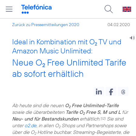
Zurück zu Pressemitteilungen 2020
04.02.2020
Ideal in Kombination mit O
TV und
2
Amazon Music Unlimited:
Neue O
Free Unlimited Tarife
2
ab sofort erhältlich
Ab heute sind die neuen
O
Free Unlimited-Tarife
2
sowie die überarbeiteten
Tarife O
Free S, M und L
für
2
Neu- und für Bestandskunden
erhältlich.
Sie sind
1)2)
unter
o2.de
, in allen O
Shops und Partnershops sowie
2
über die O
Hotline buchbar. Streaming-Begeisterte, die
2