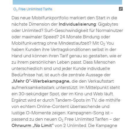
O
Free Unlimited Tarife
2
Das neue Mobilfunkportfolio markiert den Start in die
nächste Dimension der
Individualisierung
: Gigabytes
oder Unlimited? Surf-Geschwindigkeit für Normalnutzer
oder maximaler Speed? 24 Monate Bindung oder
Mobilfunkvertrag ohne Mindestlaufzeit? Mit O
You
2
haben Kunden ihre Vertragskonditionen selbst in der
Hand und können ihren Tarif genau so gestalten, wie er
zu ihrem persönlichen Leben passt. Dass Menschen
unterschiedlich sind und jeder Kunde individuelle
Bedürfnisse hat, ist auch die zentrale Aussage der
„Mehr O“-Werbekampagne,
die den Verkaufsstart
aufmerksamkeitsstark unterstützt. Im Mittelpunkt steht
ein 30-sekündiger Spot, der im Kino und Web läuft.
Ergänzt wird er durch Tandem-Spots im TV, die mithilfe
von echtem Online-Content überraschende und
lustige O-Momente zeigen. Kampagnen-Song ist –
passend zu den neuen O
Free Unlimited Tarifen – der
2
Ohrwurm „No Limit“
von 2 Unlimited. Die Kampagne