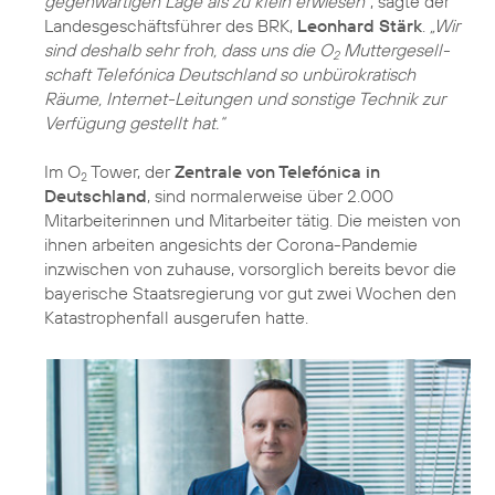
gegenwärtigen Lage als zu klein erwiesen“
, sagte der
Landesgeschäftsführer des BRK,
Leonhard Stärk
.
„Wir
sind deshalb sehr froh, dass uns die O
Mutter­gesell­
2
schaft Telefónica Deutschland so unbürokratisch
Räume, Internet-Leitungen und sonstige Technik zur
Verfügung gestellt hat.“
Im O
Tower, der
Zentrale von Telefónica in
2
Deutschland
, sind normalerweise über 2.000
Mitarbeiterinnen und Mitarbeiter tätig. Die meisten von
ihnen arbeiten angesichts der Corona-Pandemie
inzwischen von zuhause, vorsorglich bereits bevor die
bayerische Staatsregierung vor gut zwei Wochen den
Katastrophenfall ausgerufen hatte.