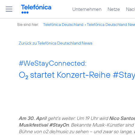
Unternehmen
Netze
Nach
Sie sind hier:
Telefónica Deutschland
Telefónica Deutschland Ne
Zurück zu Telefónica Deutschland News
#WeStayConnected:
O
startet Konzert-Reihe #Sta
2
Am 30. April
geht’s weiter: Um 19 Uhr wird
Nico Santo
Musikfestival #StayOn
. Bekannte Musik-Künstler sind f
Bühne von o2.de/music zu sehen – und zwar so lange, w