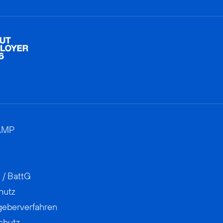
AMP
 / BattG
hutz
geberverfahren
chutz