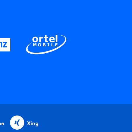
be
Xing