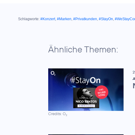
Schlagworte:
#Konzert
,
#Marken
,
#Privatkunden
,
#StayOn
,
#WeStayCo
Ähnliche Themen:
2
J
Credits: O
2