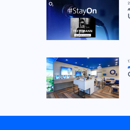
2
A
1