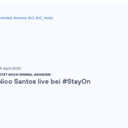
nnected
,
#corona
,
#o2
,
#o2_music
9. April 2020
ETZT NOCH EINMAL ANSEHEN:
Nico Santos live bei #StayOn