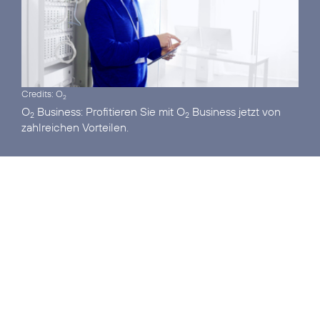
Credits: O
2
O
Business:
Profitieren Sie mit O
Business jetzt von
2
2
zahlreichen Vorteilen.