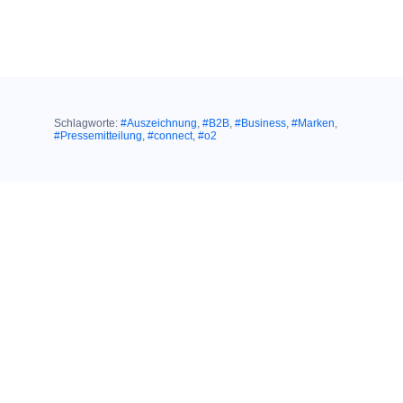
Schlagworte:
#Auszeichnung
,
#B2B
,
#Business
,
#Marken
,
#Pressemitteilung
,
#connect
,
#o2
Ähnliche Themen:
02. September 2020
HERAUSRAGENDER TESTSIEGER IN
EINER HERAUSFORDERNDEN ZEIT:
Großer connect
Shoptest: Nur O
2
erhält Gesamtnote