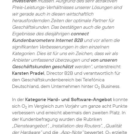
investieren
müssen. Aufgrund des sehr attraktiven
Preis-Leistungs-Verhältnisses unserer Lösungen sind
wir gerade auch in diesen wirtschaftlich
herausfordernden Zeiten der optimale Partner für
Geschäftskunden. Das bestätigen auch die guten
Ergebnisse des diesjährigen
connect
Kundenbarometers Internet B2B
und vor allem die
signifikanten Verbesserungen in den einzelnen
Kategorien. Dies ist für uns ein Zeichen, dass wir als
Anbieter umfassend überzeugen und
von unseren
Geschäftskunden geschätzt
werden“,
unterstreicht
Karsten Pradel
, Director B2B und verantwortlich für
den Geschäftskundenbereich bei Telefónica
Deutschland, dem Unternehmen hinter O
Business.
2
In der
Kategorie Hard- und Software-Angebot
konnte
sich O
im Vergleich zum Vorjahr um ganze acht Punkte
2
verbessern und erreicht abermals den zweiten Platz. In
der Kundenbefragung wurden die Rubriken
„Diensteangebot“
,
„Installation des Routers“
,
„Qualität
der Hardware“
und die
„App-Note“
bewertet. O
erzielte
2