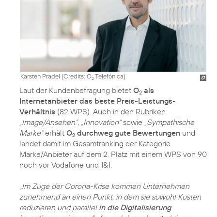
Karsten Pradel (
Credits: O
Telefónica
)
2
Laut der Kundenbefragung bietet
O
als
2
Internetanbieter das beste Preis-Leistungs-
Verhältnis
(82 WPS). Auch in den Rubriken
„Image/Ansehen“
,
„Innovation“
sowie
„Sympathische
Marke“
erhält
O
durchweg gute Bewertungen
und
2
landet damit im Gesamtranking der Kategorie
Marke/Anbieter auf dem 2. Platz mit einem WPS von 90
noch vor Vodafone und 1&1.
„Im Zuge der Corona-Krise kommen Unternehmen
zunehmend an einen Punkt, in dem sie sowohl Kosten
reduzieren und parallel
in die Digitalisierung