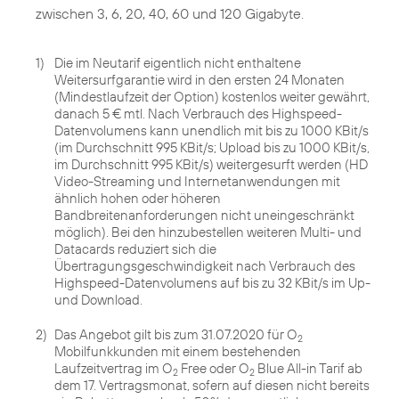
zwischen 3, 6, 20, 40, 60 und 120 Gigabyte.
1)
Die im Neutarif eigentlich nicht enthaltene
Weitersurfgarantie wird in den ersten 24 Monaten
(Mindestlaufzeit der Option) kostenlos weiter gewährt,
danach 5 € mtl. Nach Verbrauch des Highspeed-
Datenvolumens kann unendlich mit bis zu 1000 KBit/s
(im Durchschnitt 995 KBit/s; Upload bis zu 1000 KBit/s,
im Durchschnitt 995 KBit/s) weitergesurft werden (HD
Video-Streaming und Internetanwendungen mit
ähnlich hohen oder höheren
Bandbreitenanforderungen nicht uneingeschränkt
möglich). Bei den hinzubestellen weiteren Multi- und
Datacards reduziert sich die
Übertragungsgeschwindigkeit nach Verbrauch des
Highspeed-Datenvolumens auf bis zu 32 KBit/s im Up-
und Download.
2)
Das Angebot gilt bis zum 31.07.2020 für O
2
Mobilfunkkunden mit einem bestehenden
Laufzeitvertrag im O
Free oder O
Blue All-in Tarif ab
2
2
dem 17. Vertragsmonat, sofern auf diesen nicht bereits