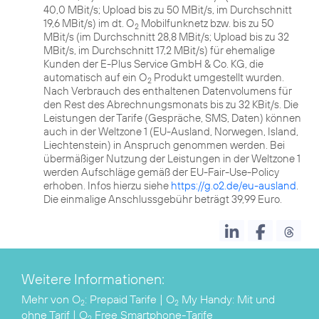
40,0 MBit/s; Upload bis zu 50 MBit/s, im Durchschnitt
19,6 MBit/s) im dt. O
Mobilfunknetz bzw. bis zu 50
2
MBit/s (im Durchschnitt 28,8 MBit/s; Upload bis zu 32
MBit/s, im Durchschnitt 17,2 MBit/s) für ehemalige
Kunden der E-Plus Service GmbH & Co. KG, die
automatisch auf ein O
Produkt umgestellt wurden.
2
Nach Verbrauch des enthaltenen Datenvolumens für
den Rest des Abrechnungsmonats bis zu 32 KBit/s. Die
Leistungen der Tarife (Gespräche, SMS, Daten) können
auch in der Weltzone 1 (EU-Ausland, Norwegen, Island,
Liechtenstein) in Anspruch genommen werden. Bei
übermäßiger Nutzung der Leistungen in der Weltzone 1
werden Aufschläge gemäß der EU-Fair-Use-Policy
erhoben. Infos hierzu siehe
https://g.o2.de/eu-ausland
.
Die einmalige Anschlussgebühr beträgt 39,99 Euro.
Weitere Informationen:
Mehr von
O
:
Prepaid Tarife
|
O
My Handy: Mit und
2
2
ohne Tarif
|
O
Free Smartphone-Tarife
2