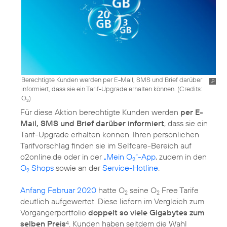
Berechtigte Kunden werden per E-Mail, SMS und Brief darüber
informiert, dass sie ein Tarif-Upgrade erhalten können. (
Credits:
O
)
2
Für diese Aktion berechtigte Kunden werden
per E-
Mail, SMS und Brief darüber informiert
, dass sie ein
Tarif-Upgrade erhalten können. Ihren persönlichen
Tarifvorschlag finden sie im Selfcare-Bereich auf
o2online.de oder in der
„Mein O
“-App
, zudem in den
2
O
Shops
sowie an der
Service-Hotline
.
2
Anfang Februar 2020
hatte O
seine O
Free Tarife
2
2
deutlich aufgewertet. Diese liefern im Vergleich zum
Vorgängerportfolio
doppelt so viele Gigabytes zum
selben Preis
. Kunden haben seitdem die Wahl
4