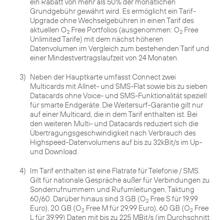
ein Rabatt von mehr als 50% der monatlichen
Grundgebühr gewährt wird. Es ermöglicht ein Tarif-
Upgrade ohne Wechselgebühren in einen Tarif des
aktuellen O
Free Portfolios (ausgenommen: O
Free
2
2
Unlimited Tarife) mit dem nächst höheren
Datenvolumen im Vergleich zum bestehenden Tarif und
einer Mindestvertragslaufzeit von 24 Monaten.
3)
Neben der Hauptkarte umfasst Connect zwei
Multicards mit Allnet- und SMS-Flat sowie bis zu sieben
Datacards ohne Voice- und SMS-Funktionalität speziell
für smarte Endgeräte. Die Weitersurf-Garantie gilt nur
auf einer Multicard, die in dem Tarif enthalten ist. Bei
den weiteren Multi- und Datacards reduziert sich die
Übertragungsgeschwindigkeit nach Verbrauch des
Highspeed-Datenvolumens auf bis zu 32kBit/s im Up-
und Download.
4)
Im Tarif enthalten ist eine Flatrate für Telefonie / SMS.
Gilt für nationale Gespräche außer für Verbindungen zu
Sonderrufnummern und Rufumleitungen, Taktung
60/60. Darüber hinaus sind 3 GB (O
Free S für 19,99
2
Euro), 20 GB (O
Free M für 29,99 Euro), 60 GB (O
Free
2
2
L für 39,99) Daten mit bis zu 225 MBit/s (im Durchschnitt