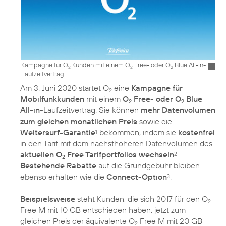
Kampagne für O
Kunden mit einem O
Free- oder O
Blue All-in-
2
2
2
Laufzeitvertrag
Am 3. Juni 2020 startet O
eine
Kampagne für
2
Mobilfunkkunden
mit einem
O
Free- oder O
Blue
2
2
All-in
-Laufzeitvertrag. Sie können
mehr Datenvolumen
zum gleichen monatlichen Preis
sowie die
Weitersurf-Garantie
bekommen, indem sie
kostenfrei
1
in den Tarif mit dem nächsthöheren Datenvolumen des
aktuellen O
Free Tarifportfolios wechseln
.
2
2
Bestehende Rabatte
auf die Grundgebühr bleiben
ebenso erhalten wie die
Connect-Option
.
3
Beispielsweise
steht Kunden, die sich 2017 für den O
2
Free M mit 10 GB entschieden haben, jetzt zum
gleichen Preis der äquivalente O
Free M mit 20 GB
2