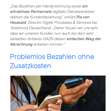
„Das Bezahlen per Handyrechnung sowie
ein
attraktives Partnernetz
digitaler Diensteanbieter
stärken die Kundenbeziehung“, erklärt
Pia von
Houwald
, Director Digital Processes & Services bei
Telefónica Deutschland. „Daher freuen wir uns sehr,
dass wir unseren Kunden nun auch bei dem sehr
beliebten Anbieter DAZN diesen
einfachen Weg der
Abrechnung
anbieten können.“
Problemlos Bezahlen ohne
Zusatzkosten