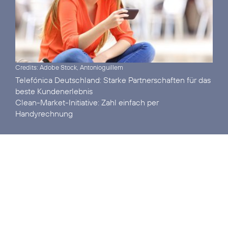
Credits: Adobe Stock, Antonioguillem
Telefónica Deutschland:
Starke Partnerschaften für das
beste Kundenerlebnis
Clean-Market-Initiative:
Zahl einfach per
Handyrechnung