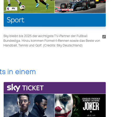
Sky bleibt bis 2025 der wichtigste TV-Partner der Fußball
Bundesliga. Hinzu kommen Formel-1-Rennen sowie das Beste von
Handball, Tennis und Golf. (
Credits: Sky Deutschland
)
ts in einem