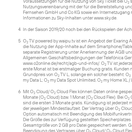
Voraussetzungen für die Nutzung von Sky Ticket bei O
s
2
Nutzungsvereinbarung mit der für die Bereitstellung und
Fernsehen GmbH und Co KG sowie ein Internetzugang mi
4
In der Saison 2019/20 noch bei den Rückspielen der Acht
5
O
TV powered by waipu.tv ist ein Angebot der Exaring 
2
die Nutzung der App-Inhalte auf dem Smartphone/Tablet
separate Registrierung unter Anerkennung der AGB und
Allgemeinen Geschäftsbedingungen der Telefónica G
www.o2online.de/recht/agb-und-infos/. O
TV ist jederz
2
erste Monat ist bei erstmaliger Buchung gratis. Kunden 
Grundpreis von O
TV L, solange ein solcher besteht: O
2
2
my Data L; O
my Data Spot Unlimited, O
my Home XL / 
2
2
6
Mit O
Cloud/ O
Cloud Flex können Daten online gespeic
2
2
Monate (O
Cloud) bzw. 1 Monat (O
Cloud Flex). Bei O
C
2
2
2
sind die ersten 3 Monate gratis. Kündigung ist jederzeit
der jeweiligen Mindestlaufzeit. Der Vertrag über O
Cloud
2
Option automatisch mit Beendigung des Mobilfunkvert
Die Größe des zur Verfügung gestellten Speicherplatzes i
Gesamtgröße von 2 GB pro Datei gespeichert werden. G
Beendigung des Vertrages über O
Cloud/ O
Cloud Fle
2
2