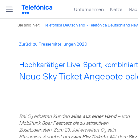
Unternehmen
Netze
Nach
Sie sind hier:
Telefónica Deutschland
Telefónica Deutschland Ne
Zurück zu Pressemitteilungen 2020
Hochkarätiger Live-Sport, kombiniert
Neue Sky Ticket Angebote bal
Bei O
erhalten Kunden
alles aus einer Hand
– von
2
Mobilfunk über Festnetz bis zu attraktiven
Zusatzdiensten. Zum 23. Juli erweitert O
sein
2
Streaming-Angebot um
zwei Sky Tickets
. Mit dem
Sky