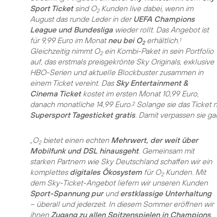
Sport Ticket
sind O
Kunden live dabei, wenn im
2
August das runde Leder in der
UEFA Champions
League und Bundesliga
wieder rollt. Das Angebot ist
für 9,99 Euro im Monat
neu bei O
erhältlich.
1
2
Gleichzeitig nimmt O
ein Kombi-Paket in sein Portfolio
2
auf, das erstmals preisgekrönte Sky Originals, exklusive
HBO-Serien und aktuelle Blockbuster zusammen in
einem Ticket vereint. Das
Sky Entertainment &
Cinema Ticket
kostet im ersten Monat 10,99 Euro,
danach monatliche 14,99 Euro.
Solange sie das Ticket 
2
Supersport Tagesticket gratis
. Damit verpassen sie gar
„O
bietet einen echten
Mehrwert, der weit über
2
Mobilfunk und DSL hinausgeht
. Gemeinsam mit
starken Partnern wie Sky Deutschland schaffen wir ein
komplettes
digitales Ökosystem
für O
Kunden. Mit
2
dem Sky-Ticket-Angebot liefern wir unseren Kunden
Sport-Spannung pur
und
erstklassige Unterhaltung
– überall und jederzeit. In diesem Sommer eröffnen wir
ihnen
Zugang zu allen Spitzenspielen in Champions