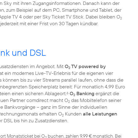
on Sky mit ihren Zugangsinformationen. Danach kann der
n, zum Beispiel auf dem PC, Smartphone und Tablet, der
Apple TV 4 oder per Sky Ticket TV Stick. Dabei bleiben O
2
ederzeit mit einer Frist von 30 Tagen kündbar.
unk und DSL
Zusatzdiensten im Angebot. Mit
O
TV powered by
2
 ein modernes Live-TV-Erlebnis für die eigenen vier
Es können bis zu vier Streams parallel laufen, ohne dass die
nbegrenzten Speicherplatz bereit: Für monatlich 4,99 Euro
eien einen sicheren Ablageort.
O
Banking
ergänzt die
6
2
euen Partner comdirect macht O
das Mobiltelefon seiner
2
le Bankvorgänge – ganz im Sinne der individuellen
Rechnungsmonats erhalten O
Kunden
alle Leistungen
2
ort Monatsticket bei O
buchen, zahlen 9,99 € monatlich. Bei
2