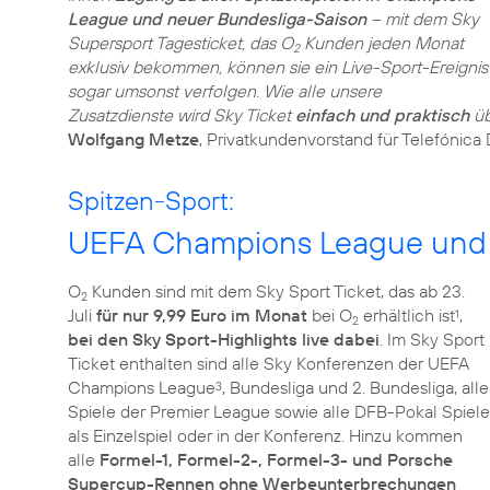
League und neuer Bundesliga-Saison
– mit dem Sky
Supersport Tagesticket, das O
Kunden jeden Monat
2
exklusiv bekommen, können sie ein Live-Sport-Ereignis
sogar umsonst verfolgen. Wie alle unsere
Zusatzdienste wird Sky Ticket
einfach und praktisch
üb
Wolfgang Metze
, Privatkundenvorstand für Telefónica
Spitzen-Sport:
UEFA Champions League und B
O
Kunden sind mit dem Sky Sport Ticket, das ab 23.
2
Juli
für nur 9,99 Euro im Monat
bei O
erhältlich ist
,
1
2
bei den Sky Sport-Highlights live dabei
. Im Sky Sport
Ticket enthalten sind alle Sky Konferenzen der UEFA
Champions League
, Bundesliga und 2. Bundesliga, alle
3
Spiele der Premier League sowie alle DFB-Pokal Spiele
als Einzelspiel oder in der Konferenz. Hinzu kommen
alle
Formel-1, Formel-2-, Formel-3- und Porsche
Supercup-Rennen ohne Werbeunterbrechungen