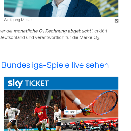
Wolfgang Metze
er die
monatliche O
Rechnung abgebucht
“
, erklärt
2
 Deutschland und verantwortlich für die Marke O
.
2
undesliga-Spiele live sehen