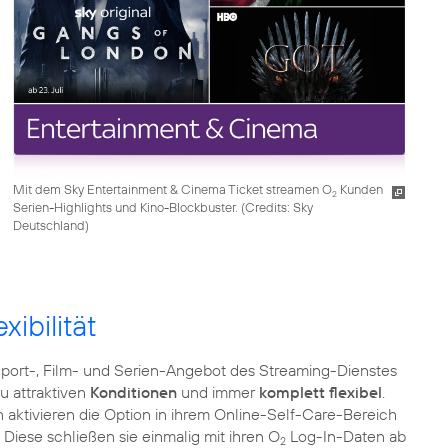
Mit dem Sky Entertainment & Cinema Ticket streamen O
Kunden
2
Serien-Highlights und Kino-Blockbuster. (
Credits: Sky
Deutschland
)
xibilität
ort-, Film- und Serien-Angebot des Streaming-Dienstes
u attraktiven
Konditionen
und immer
komplett flexibel
.
aktivieren die Option in ihrem Online-Self-Care-Bereich
 Diese schließen sie einmalig mit ihren O
Log-In-Daten ab
2