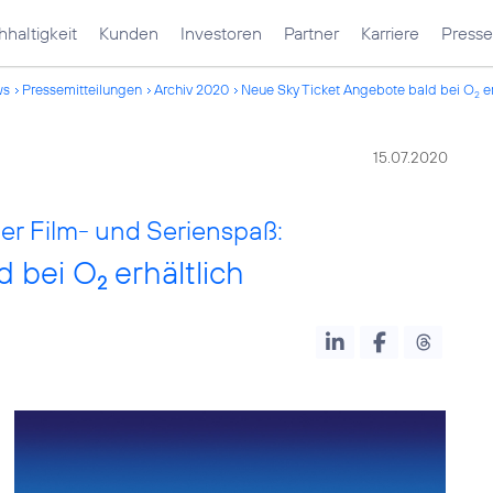
haltigkeit
Kunden
Investoren
Partner
Karriere
Presse
ws
Pressemitteilungen
Archiv 2020
Neue Sky Ticket Angebote bald bei O
er
2
15.07.2020
er Film- und Serienspaß:
d bei O
erhältlich
2