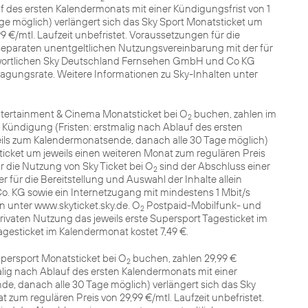
f des ersten Kalendermonats mit einer Kündigungsfrist von 1
e möglich) verlängert sich das Sky Sport Monatsticket um
9 €/mtl. Laufzeit unbefristet. Voraussetzungen für die
separaten unentgeltlichen Nutzungsvereinbarung mit der für
antwortlichen Sky Deutschland Fernsehen GmbH und Co KG
ragungsrate. Weitere Informationen zu Sky-Inhalten unter
tertainment & Cinema Monatsticket bei O
buchen, zahlen im
2
r Kündigung (Fristen: erstmalig nach Ablauf des ersten
eils zum Kalendermonatsende, danach alle 30 Tage möglich)
icket um jeweils einen weiteren Monat zum regulären Preis
ür die Nutzung von Sky Ticket bei O
sind der Abschluss einer
2
für die Bereitstellung und Auswahl der Inhalte allein
. KG sowie ein Internetzugang mit mindestens 1 Mbit/s
n unter www.skyticket.sky.de. O
Postpaid-Mobilfunk- und
2
ivaten Nutzung das jeweils erste Supersport Tagesticket im
agesticket im Kalendermonat kostet 7,49 €.
persport Monatsticket bei O
buchen, zahlen 29,99 €
2
alig nach Ablauf des ersten Kalendermonats mit einer
de, danach alle 30 Tage möglich) verlängert sich das Sky
 zum regulären Preis von 29,99 €/mtl. Laufzeit unbefristet.