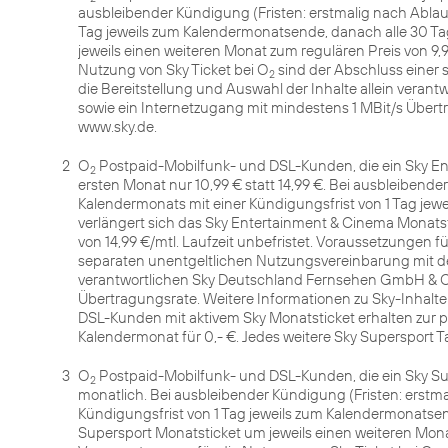
ausbleibender Kündigung (Fristen: erstmalig nach Ablau
Tag jeweils zum Kalendermonatsende, danach alle 30 Tag
jeweils einen weiteren Monat zum regulären Preis von 9,9
Nutzung von Sky Ticket bei O
sind der Abschluss einer 
2
die Bereitstellung und Auswahl der Inhalte allein ver
sowie ein Internetzugang mit mindestens 1 MBit/s Übert
www.sky.de.
2
O
Postpaid-Mobilfunk- und DSL-Kunden, die ein Sky En
2
ersten Monat nur 10,99 € statt 14,99 €. Bei ausbleibende
Kalendermonats mit einer Kündigungsfrist von 1 Tag jew
verlängert sich das Sky Entertainment & Cinema Monatst
von 14,99 €/mtl. Laufzeit unbefristet. Voraussetzungen f
separaten unentgeltlichen Nutzungsvereinbarung mit der 
verantwortlichen Sky Deutschland Fernsehen GmbH & Co
Übertragungsrate. Weitere Informationen zu Sky-Inhalte
DSL-Kunden mit aktivem Sky Monatsticket erhalten zur pr
Kalendermonat für 0,- €. Jedes weitere Sky Supersport T
3
O
Postpaid-Mobilfunk- und DSL-Kunden, die ein Sky Su
2
monatlich. Bei ausbleibender Kündigung (Fristen: erstm
Kündigungsfrist von 1 Tag jeweils zum Kalendermonatsen
Supersport Monatsticket um jeweils einen weiteren Monat