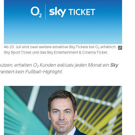
Ab 23. Juli sind zwei weitere attraktive Sky Tickets bei O
erhätlich:
2
Sky Sport Ticket und das Sky Entertainment & Cinema Ticket.
nutzen, erhalten O
Kunden exklusiv jeden Monat ein
Sky
2
antiert kein Fußball-Highlight.