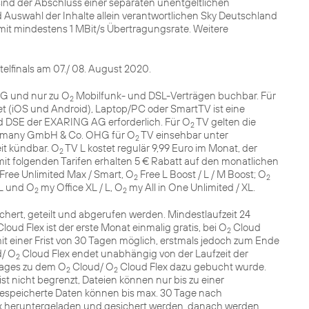
ind der Abschluss einer separaten unentgeltlichen
 Auswahl der Inhalte allein verantwortlichen Sky Deutschland
t mindestens 1 MBit/s Übertragungsrate. Weitere
elfinals am 07./ 08. August 2020.
AG und nur zu O
Mobilfunk- und DSL-Verträgen buchbar. Für
2
 (iOS und Android), Laptop/PC oder SmartTV ist eine
 DSE der EXARING AG erforderlich. Für O
TV gelten die
2
ermany GmbH & Co. OHG für O
TV einsehbar unter
2
eit kündbar. O
TV L kostet regulär 9,99 Euro im Monat, der
2
mit folgenden Tarifen erhalten 5 € Rabatt auf den monatlichen
Free Unlimited Max / Smart, O
Free L Boost / L / M Boost; O
2
2
L und O
my Office XL / L, O
my All in One Unlimited / XL.
2
2
hert, geteilt und abgerufen werden. Mindestlaufzeit 24
loud Flex ist der erste Monat einmalig gratis, bei O
Cloud
2
 mit einer Frist von 30 Tagen möglich, erstmals jedoch zum Ende
/ O
Cloud Flex endet unabhängig von der Laufzeit der
2
rages zu dem O
Cloud/ O
Cloud Flex dazu gebucht wurde.
2
2
st nicht begrenzt, Dateien können nur bis zu einer
espeicherte Daten können bis max. 30 Tage nach
x heruntergeladen und gesichert werden, danach werden