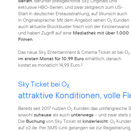
Serien
, darunter preisgekrönte Sky Originals und
exklusive HBO-Serien, und zwar zeitgleich zum US-
Start in deutscher Erstausstrahlung, auf Wunsch auch
in Originalsprache. Mit dem Angebot sehen O
Kunden
2
auch aktuelle Blockbuster frisch von der Kinoleinwand
und haben Zugriff auf eine
Mediathek mit über 1.000
Filmen
.
Das neue Sky Entertainment & Cinema Ticket ist bei O
2
im ersten Monat für 10,99 Euro
erhältlich, danach
kostet es monatlich 14,99 Euro.
2
Sky Ticket bei O
:
2
attraktive Konditionen, volle Fle
Bereits seit 2017 nutzen O
Kunden das umfangreiche Sp
2
sowohl
zuhause
als auch
unterwegs
– und zwar stets z
Die
Buchung
von Sky Ticket ist
kinderleicht
: O
Kunden 
2
auf o2.de. Per SMS-Link gelangen sie zur Registrierung.