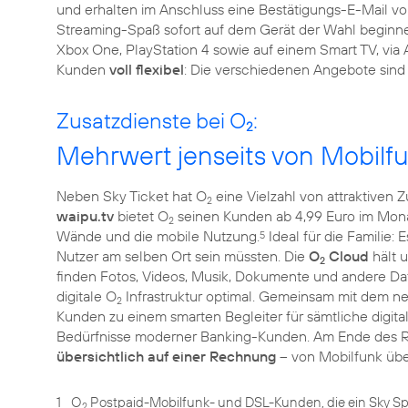
und erhalten im Anschluss eine Bestätigungs-E-Mail v
Streaming-Spaß sofort auf dem Gerät der Wahl beginne
Xbox One, PlayStation 4 sowie auf einem Smart TV, via 
Kunden
voll flexibel
: Die verschiedenen Angebote sind j
Zusatzdienste bei O
:
2
Mehrwert jenseits von Mobilf
Neben Sky Ticket hat O
eine Vielzahl von attraktiven 
2
waipu.tv
bietet O
seinen Kunden ab 4,99 Euro im Monat
2
Wände und die mobile Nutzung.
Ideal für die Familie: 
5
Nutzer am selben Ort sein müssten. Die
O
Cloud
hält u
2
finden Fotos, Videos, Musik, Dokumente und andere Dat
digitale O
Infrastruktur optimal. Gemeinsam mit dem n
2
Kunden zu einem smarten Begleiter für sämtliche digita
Bedürfnisse moderner Banking-Kunden. Am Ende des 
übersichtlich auf einer Rechnung
1
O
Postpaid-Mobilfunk- und DSL-Kunden, die ein Sky Sp
2