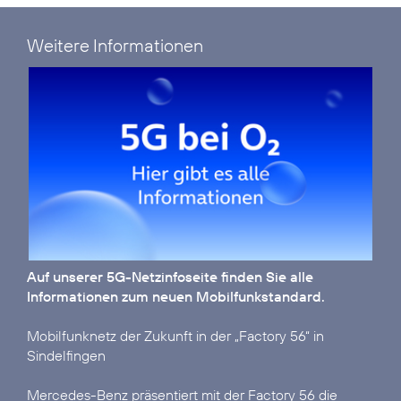
Weitere Informationen
Auf unserer
5G-Netzinfoseite
finden Sie alle
Informationen zum neuen Mobilfunkstandard.
Mobilfunknetz der Zukunft in der „Factory 56“ in
Sindelfingen
Mercedes-Benz präsentiert mit der Factory 56 die