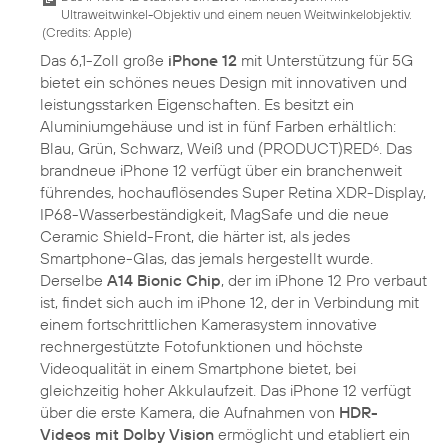
Ultraweitwinkel-Objektiv und einem neuen Weitwinkelobjektiv.
(
Credits: Apple
)
Das 6,1-Zoll große
iPhone 12
mit Unterstützung für 5G
bietet ein schönes neues Design mit innovativen und
leistungsstarken Eigenschaften. Es besitzt ein
Aluminiumgehäuse und ist in fünf Farben erhältlich:
Blau, Grün, Schwarz, Weiß und (PRODUCT)RED
. Das
6
brandneue iPhone 12 verfügt über ein branchenweit
führendes, hochauflösendes Super Retina XDR-Display,
IP68-Wasserbeständigkeit, MagSafe und die neue
Ceramic Shield-Front, die härter ist, als jedes
Smartphone-Glas, das jemals hergestellt wurde.
Derselbe
A14 Bionic Chip
, der im iPhone 12 Pro verbaut
ist, findet sich auch im iPhone 12, der in Verbindung mit
einem fortschrittlichen Kamerasystem innovative
rechnergestützte Fotofunktionen und höchste
Videoqualität in einem Smartphone bietet, bei
gleichzeitig hoher Akkulaufzeit. Das iPhone 12 verfügt
über die erste Kamera, die Aufnahmen von
HDR-
Videos mit Dolby Vision
ermöglicht und etabliert ein