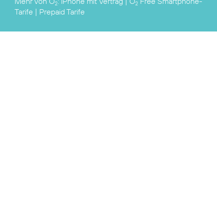
Mehr von O
:
iPhone mit Vertrag
|
O
Free Smartphone-
2
2
Tarife
|
Prepaid Tarife