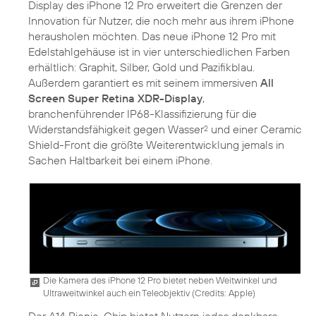
Display des iPhone 12 Pro erweitert die Grenzen der
Innovation für Nutzer, die noch mehr aus ihrem iPhone
herausholen möchten. Das neue iPhone 12 Pro mit
Edelstahlgehäuse ist in vier unterschiedlichen Farben
erhältlich: Graphit, Silber, Gold und Pazifikblau.
Außerdem garantiert es mit seinem immersiven
All
Screen Super Retina XDR-Display
,
branchenführender IP68-Klassifizierung für die
Widerstandsfähigkeit gegen Wasser
und einer Ceramic
2
Shield-Front die größte Weiterentwicklung jemals in
Sachen Haltbarkeit bei einem iPhone.
Die Kamera des iPhone 12 Pro bietet neben Weitwinkel und
Ultraweitwinkel auch ein Teleobjektiv (
Credits: Apple
)