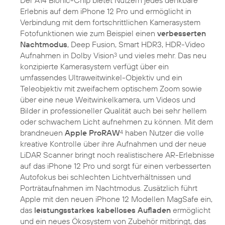
Der A14 Bionic-Chip bietet Nutzern jedes denkbare
Erlebnis auf dem iPhone 12 Pro und ermöglicht in
Verbindung mit dem fortschrittlichen Kamerasystem
Fotofunktionen wie zum Beispiel einen
verbesserten
Nachtmodus
, Deep Fusion, Smart HDR3, HDR-Video
Aufnahmen in Dolby Vision
und vieles mehr. Das neu
3
konzipierte Kamerasystem verfügt über ein
umfassendes Ultraweitwinkel-Objektiv und ein
Teleobjektiv mit zweifachem optischem Zoom sowie
über eine neue Weitwinkelkamera, um Videos und
Bilder in professioneller Qualität auch bei sehr hellem
oder schwachem Licht aufnehmen zu können. Mit dem
brandneuen
Apple ProRAW
haben Nutzer die volle
4
kreative Kontrolle über ihre Aufnahmen und der neue
LiDAR Scanner bringt noch realistischere AR-Erlebnisse
auf das iPhone 12 Pro und sorgt für einen verbesserten
Autofokus bei schlechten Lichtverhältnissen und
Porträtaufnahmen im Nachtmodus. Zusätzlich führt
Apple mit den neuen iPhone 12 Modellen MagSafe ein,
das
leistungsstarkes kabelloses Aufladen
ermöglicht
und ein neues Ökosystem von Zubehör mitbringt, das