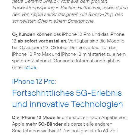
neue Ceramic Shield-Front aus, dem größten
Entwicklungssprung in Sachen Haltbarkeit, sowie durch
den von Apple selbst designten A14 Bionic-Chip, den
schnellsten Chip in einem Smartphone.
O
Kunden können
das iPhone 12 Pro und das iPhone
2
12
ab sofort vorbestellen
. Verfügbar sind die Modelle
bei O
ab dem 23. Oktober. Der Vorverkauf für das
2
iPhone 12 Pro Max und iPhone 12 mini startet zu einem
späteren Zeitpunkt. Genauere Informationen gibt es
unter
o2.de
.
iPhone 12 Pro:
Fortschrittliches 5G-Erlebnis
und innovative Technologien
Die iPhone 12 Modelle
unterstützen nach Angabe von
Apple
mehr 5G-Bänder
als derzeit alle anderen
Smartphones weltweit.
Das neu gestaltete 6,1-Zoll
1