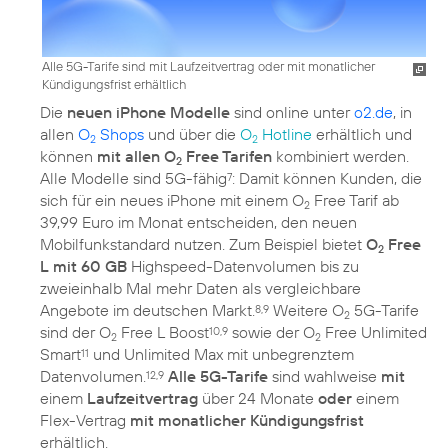
Alle 5G-Tarife sind mit Laufzeitvertrag oder mit monatlicher
Kündigungsfrist erhältlich
Die
neuen iPhone Modelle
sind online unter
o2.de
, in
allen
O
Shops
und über die
O
Hotline
erhältlich und
2
2
können
mit allen O
Free Tarifen
kombiniert werden.
2
Alle Modelle sind 5G-fähig
: Damit können Kunden, die
7
sich für ein neues iPhone mit einem O
Free Tarif ab
2
39,99 Euro im Monat entscheiden, den neuen
Mobilfunkstandard nutzen. Zum Beispiel bietet
O
Free
2
L mit 60 GB
Highspeed-Datenvolumen bis zu
zweieinhalb Mal mehr Daten als vergleichbare
Angebote im deutschen Markt.
Weitere O
5G-Tarife
8,9
2
sind der O
Free L Boost
sowie der O
Free Unlimited
10,9
2
2
Smart
und Unlimited Max mit unbegrenztem
11
Datenvolumen.
Alle 5G-Tarife
sind wahlweise
mit
12,9
einem
Laufzeitvertrag
über 24 Monate
oder
einem
Flex-Vertrag
mit monatlicher Kündigungsfrist
erhältlich.