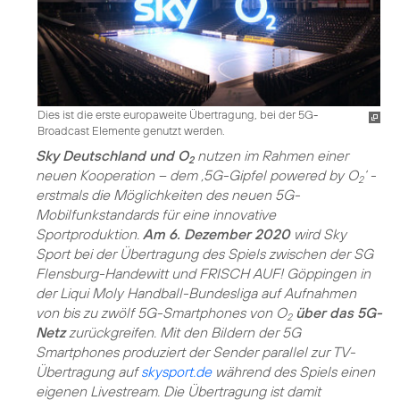
Dies ist die erste europaweite Übertragung, bei der 5G-
Broadcast Elemente genutzt werden.
Sky Deutschland und O
nutzen im Rahmen einer
2
neuen Kooperation – dem ‚5G-Gipfel powered by O
‘ -
2
erstmals die Möglichkeiten des neuen 5G-
Mobilfunkstandards für eine innovative
Sportproduktion.
Am 6. Dezember 2020
wird Sky
Sport bei der Übertragung des Spiels zwischen der SG
Flensburg-Handewitt und FRISCH AUF! Göppingen in
der Liqui Moly Handball-Bundesliga auf Aufnahmen
von bis zu zwölf 5G-Smartphones von O
über das 5G-
2
Netz
zurückgreifen. Mit den Bildern der 5G
Smartphones produziert der Sender parallel zur TV-
Übertragung auf
skysport.de
während des Spiels einen
eigenen Livestream. Die Übertragung ist damit