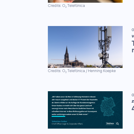
Credits: O
Telefónica
2
0
Credits: O
Telefónica / Henning Koepke
2
0
Z