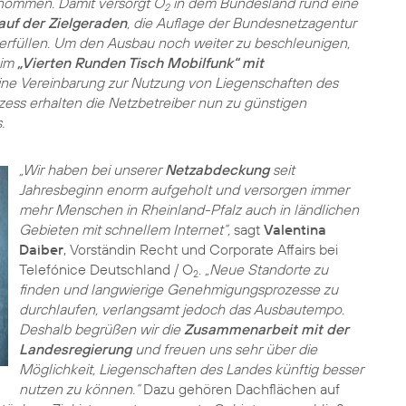
nommen. Damit versorgt O
in dem Bundesland rund eine
2
auf der Zielgeraden
, die Auflage der Bundesnetzagentur
rfüllen. Um den Ausbau noch weiter zu beschleunigen,
eim
„Vierten Runden Tisch Mobilfunk“ mit
ine Vereinbarung zur Nutzung von Liegenschaften des
zess erhalten die Netzbetreiber nun zu günstigen
.
„Wir haben bei unserer
Netzabdeckung
seit
Jahresbeginn enorm aufgeholt und versorgen immer
mehr Menschen in Rheinland-Pfalz auch in ländlichen
Gebieten mit schnellem Internet“,
sagt
Valentina
Daiber
, Vorständin Recht und Corporate Affairs bei
Telefónice Deutschland / O
.
„Neue Standorte zu
2
finden und langwierige Genehmigungsprozesse zu
durchlaufen, verlangsamt jedoch das Ausbautempo.
Deshalb begrüßen wir die
Zusammenarbeit mit der
Landesregierung
und freuen uns sehr über die
Möglichkeit, Liegenschaften des Landes künftig besser
nutzen zu können.“
Dazu gehören Dachflächen auf