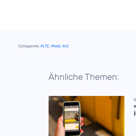
Schlagworte:
#LTE
,
#Netz
,
#o2
Ähnliche Themen:
0
G