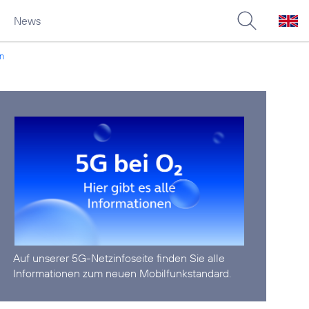
News
en
Auf unserer
5G-Netzinfoseite
finden Sie alle
Informationen zum neuen Mobilfunkstandard.