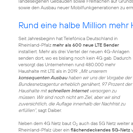
landeseigenen Gebäuden sowie Freiflächen auf Grundstü
sowie den Ausbau neuer Mobilfunkgenerationen zu erm
Rund eine halbe Million mehr 
Seit Jahresbeginn hat Telefónica Deutschland in
Rheinland-Pfalz
mehr als 600 neue LTE Sender
installiert. Mehr als drei Viertel der neuen 4G-Anlagen
senden dort, wo es bislang noch kein 4G gab. Dadurch
versorgt das Unternehmen rund 480.000 mehr
Haushalte mit LTE als in 2019.
„Mit unserem
konsequenten Ausbau
haben wir uns der Vorgabe der
Bundesnetzagentur erheblich genähert, 97 Prozent der
Haushalte mit
schnellem Internet
versorgen zu
müssen. Wir sind noch nicht am Ziel, aber wir sind
zuversichtlich, die Auflage innerhalb der Nachfrist zu
erfüllen“,
sagt Daiber.
Neben dem 4G Netz baut O
auch das 5G Netz weiter a
2
Rheinland-Pfalz über ein
flächendeckendes 5G-Netz
v