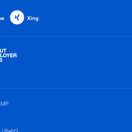
be
Xing
AMP
 / BattG