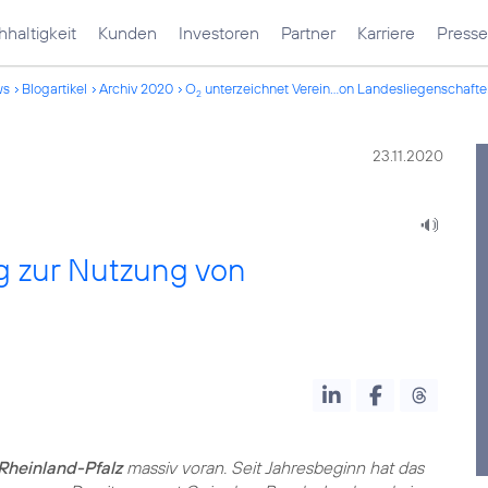
haltigkeit
Kunden
Investoren
Partner
Karriere
Presse
ws
Blogartikel
Archiv 2020
O
unterzeichnet Verein...on Landesliegenschaft
2
23.11.2020
g zur Nutzung von
Rheinland-Pfalz
massiv voran. Seit Jahresbeginn hat das