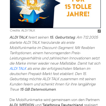
Credits: ALDI TALK
ALDI TALK
feiert seinen
15. Geburtstag
: Am 7.12.2005
startete ALDI TALK hierzulande als erste
Mobilfunkmarke im Discount-Segment. Mit flexiblen
Tarifoptionen, einem hervorragenden Preis-
Leistungsverhältnis und zahlreichen Innovationen setzt
die Marke immer wieder neue Maßstäbe. Damit hat sich
ALDI TALK
als eine der erfolgreichsten Marken im
deutschen Prepaid-Markt fest etabliert. Den 15.
Geburtstag möchte ALDI TALK zusammen mit seinen
Kunden feiern und schenkt ihnen für ihre langjährige
Treue
15 GB Datenvolumen
.
Die Mobilfunkmarke wird gemeinsam von den Partnern
ALDI
,
MEDION
und
Telefónica Deutschland
realisiert.