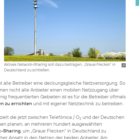
Aktives Network-Sharing soll dazu beitragen, „Graue Flecken“ in
Deutschland zu schließen.
t alle Betreiber eine deckungsgleiche Netzversorgung. So
nen nicht alle Anbieter einen mobilen Netzzugang über
g frequentierten Gebieten ist es für die Betreiber oftmals
n zu errichten
und mit eigener Netztechnik zu betreiben.
zielt die jetzt zwischen Telefónica / O
und der Deutschen
2
en planen, an mehreren hundert ausgewählten
k-Sharing
, um „Graue Flecken“ in Deutschland zu
her Ansatz in den Netzen der beiden Anbieter. Am