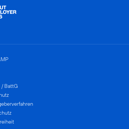
AMP
 / BattG
hutz
geberverfahren
chutz
reiheit