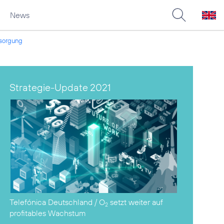
News
rsorgung
Strategie-Update 2021
Telefónica Deutschland / O
setzt weiter auf
2
profitables Wachstum