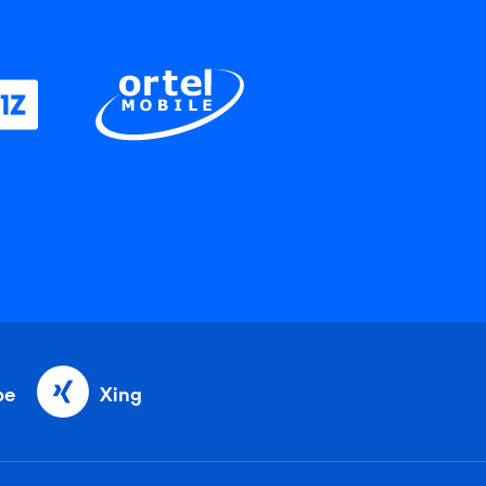
be
Xing