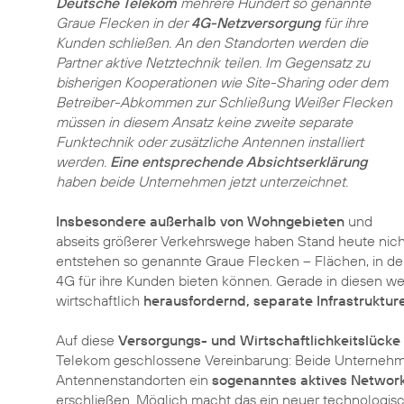
Deutsche Telekom
mehrere Hundert so genannte
Graue Flecken in der
4G-Netzversorgung
für ihre
Kunden schließen. An den Standorten werden die
Partner aktive Netztechnik teilen. Im Gegensatz zu
bisherigen Kooperationen wie Site-Sharing oder dem
Betreiber-Abkommen zur Schließung Weißer Flecken
müssen in diesem Ansatz keine zweite separate
Funktechnik oder zusätzliche Antennen installiert
werden.
Eine entsprechende Absichtserklärung
haben beide Unternehmen jetzt unterzeichnet.
Insbesondere außerhalb von Wohngebieten
und
abseits größerer Verkehrswege haben Stand heute nich
entstehen so genannte Graue Flecken – Flächen, in de
4G für ihre Kunden bieten können. Gerade in diesen weni
wirtschaftlich
herausfordernd, separate Infrastrukture
Auf diese
Versorgungs- und Wirtschaftlichkeitslücke
Telekom geschlossene Vereinbarung: Beide Unternehm
Antennenstandorten ein
sogenanntes aktives Networ
erschließen. Möglich macht das ein neuer technologisc