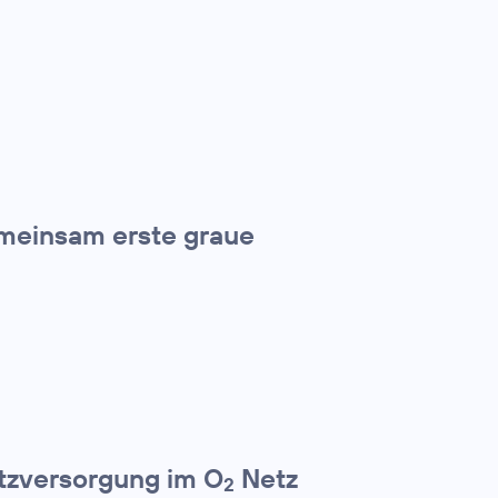
meinsam erste graue
etzversorgung im O
Netz
2