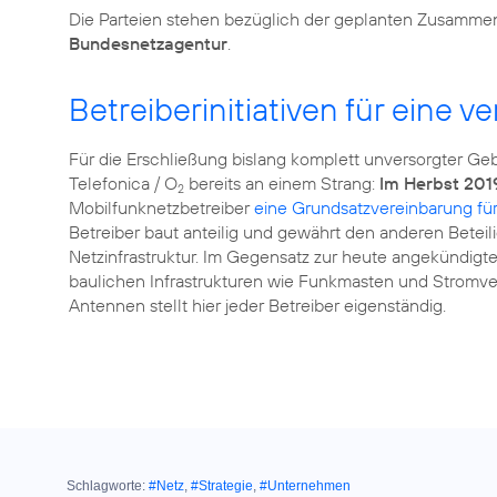
Die Parteien stehen bezüglich der geplanten Zusammen
Bundesnetzagentur
.
Betreiberinitiativen für eine 
Für die Erschließung bislang komplett unversorgter Ge
Telefonica / O
bereits an einem Strang:
Im Herbst 201
2
Mobilfunknetzbetreiber
eine Grundsatzvereinbarung fü
Betreiber baut anteilig und gewährt den anderen Betei
Netzinfrastruktur. Im Gegensatz zur heute angekündig
baulichen Infrastrukturen wie Funkmasten und Stromv
Antennen stellt hier jeder Betreiber eigenständig.
Schlagworte:
#Netz
,
#Strategie
,
#Unternehmen