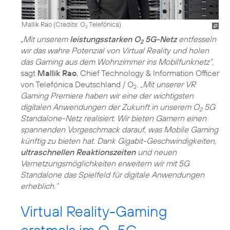
Mallik Rao (
Credits: O
Telefónica
)
2
„
Mit unserem
leistungsstarken O
5G-Netz
entfesseln
2
wir das wahre Potenzial von Virtual Reality und holen
das Gaming aus dem Wohnzimmer ins Mobilfunknetz“,
sagt
Mallik Rao
, Chief Technology & Information Officer
von Telefónica Deutschland / O
.
„Mit unserer VR
2
Gaming Premiere haben wir eine der wichtigsten
digitalen Anwendungen der Zukunft in unserem O
5G
2
Standalone-Netz realisiert. Wir bieten Gamern einen
spannenden Vorgeschmack darauf, was Mobile Gaming
künftig zu bieten hat. Dank Gigabit-Geschwindigkeiten,
ultraschnellen Reaktionszeiten
und neuen
Vernetzungsmöglichkeiten erweitern wir mit 5G
Standalone das Spielfeld für digitale Anwendungen
erheblich.“
Virtual Reality-Gaming