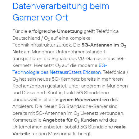
Datenverarbeitung beim
Gamer vor Ort
Für die
erfolgreiche Umsetzung
greift Telefónica
Deutschland / O
auf eine komplexe
2
Technikinfrastruktur zurück. Die
5G-Antennen im O
2
Netz
am Münchner Unternehmensstandort
transportieren die Signale des VR-Games in das 5G-
Kernnetz. Hier setzt O
auf die moderne
5G-
2
Technologie des Netzausrüsters Ericsson
. Telefónica /
O
hat sein neues 5G-Kernnetz bereits in mehreren
2
Rechenzentren gestartet, unter anderem in München
und Düsseldorf. Künftig funkt 5G Standalone
bundesweit in allen
eigenen Rechenzentren
des
Anbieters. Die neuen 5G Standalone-Server sind
bereits mit 5G-Antennen im O
Livenetz verbunden.
2
Kommerzielle
Angebote für O
Kunden
wird das
2
Unternehmen anbieten, sobald 5G Standalone
reale
Vorteile
für den Massenmarkt bringt.