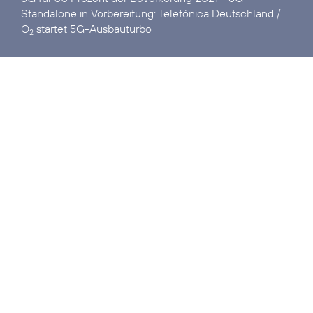
Standalone in Vorbereitung:
Telefónica Deutschland /
O
startet 5G-Ausbauturbo
2