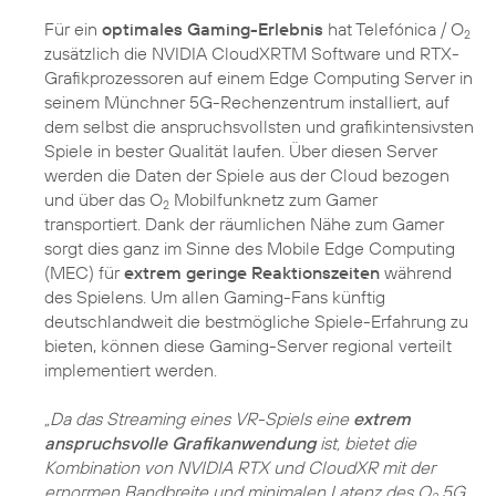
Für ein
optimales Gaming-Erlebnis
hat Telefónica / O
2
zusätzlich die NVIDIA CloudXRTM Software und RTX-
Grafikprozessoren auf einem Edge Computing Server in
seinem Münchner 5G-Rechenzentrum installiert, auf
dem selbst die anspruchsvollsten und grafikintensivsten
Spiele in bester Qualität laufen. Über diesen Server
werden die Daten der Spiele aus der Cloud bezogen
und über das O
Mobilfunknetz zum Gamer
2
transportiert. Dank der räumlichen Nähe zum Gamer
sorgt dies ganz im Sinne des Mobile Edge Computing
(MEC) für
extrem geringe Reaktionszeiten
während
des Spielens. Um allen Gaming-Fans künftig
deutschlandweit die bestmögliche Spiele-Erfahrung zu
bieten, können diese Gaming-Server regional verteilt
implementiert werden.
„Da das Streaming eines VR-Spiels eine
extrem
anspruchsvolle Grafikanwendung
ist, bietet die
Kombination von NVIDIA RTX und CloudXR mit der
ernormen Bandbreite und minimalen Latenz des O
5G