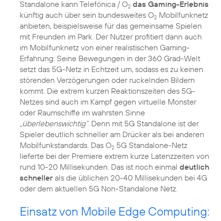
Standalone kann Telefónica / O
das Gaming-Erlebnis
2
künftig auch über sein bundesweites O
Mobilfunknetz
2
anbieten, beispielsweise für das gemeinsame Spielen
mit Freunden im Park. Der Nutzer profitiert dann auch
im Mobilfunknetz von einer realistischen Gaming-
Erfahrung: Seine Bewegungen in der 360 Grad-Welt
setzt das 5G-Netz in Echtzeit um, sodass es zu keinen
störenden Verzögerungen oder ruckelnden Bildern
kommt. Die extrem kurzen Reaktionszeiten des 5G-
Netzes sind auch im Kampf gegen virtuelle Monster
oder Raumschiffe im wahrsten Sinne
„überlebenswichtig“
. Denn mit 5G Standalone ist der
Spieler deutlich schneller am Drücker als bei anderen
Mobilfunkstandards. Das O
5G Standalone-Netz
2
lieferte bei der Premiere extrem kurze Latenzzeiten von
rund 10-20 Millisekunden. Das ist noch einmal
deutlich
schneller
als die üblichen 20-40 Millisekunden bei 4G
oder dem aktuellen 5G Non-Standalone Netz.
Einsatz von Mobile Edge Computing: