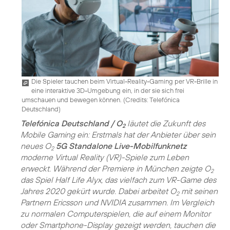
Die Spieler tauchen beim Virtual-Reality-Gaming per VR-Brille in
eine interaktive 3D-Umgebung ein, in der sie sich frei
umschauen und bewegen können. (
Credits: Telefónica
Deutschland
)
Telefónica Deutschland / O
läutet die Zukunft des
2
Mobile Gaming ein: Erstmals hat der Anbieter über sein
neues O
5G Standalone Live-Mobilfunknetz
2
moderne Virtual Reality (VR)-Spiele zum Leben
erweckt. Während der Premiere in München zeigte O
2
das Spiel Half Life Alyx, das vielfach zum VR-Game des
Jahres 2020 gekürt wurde. Dabei arbeitet O
mit seinen
2
Partnern Ericsson und NVIDIA zusammen. Im Vergleich
zu normalen Computerspielen, die auf einem Monitor
oder Smartphone-Display gezeigt werden, tauchen die