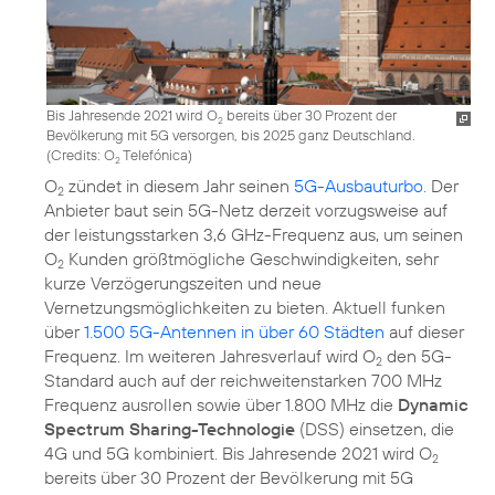
Bis Jahresende 2021 wird O
bereits über 30 Prozent der
2
Bevölkerung mit 5G versorgen, bis 2025 ganz Deutschland.
(
Credits: O
Telefónica
)
2
O
zündet in diesem Jahr seinen
5G-Ausbauturbo
. Der
2
Anbieter baut sein 5G-Netz derzeit vorzugsweise auf
der leistungsstarken 3,6 GHz-Frequenz aus, um seinen
O
Kunden größtmögliche Geschwindigkeiten, sehr
2
kurze Verzögerungszeiten und neue
Vernetzungsmöglichkeiten zu bieten. Aktuell funken
über
1.500 5G-Antennen in über 60 Städten
auf dieser
Frequenz. Im weiteren Jahresverlauf wird O
den 5G-
2
Standard auch auf der reichweitenstarken 700 MHz
Frequenz ausrollen sowie über 1.800 MHz die
Dynamic
Spectrum Sharing-Technologie
(DSS) einsetzen, die
4G und 5G kombiniert. Bis Jahresende 2021 wird O
2
bereits über 30 Prozent der Bevölkerung mit 5G