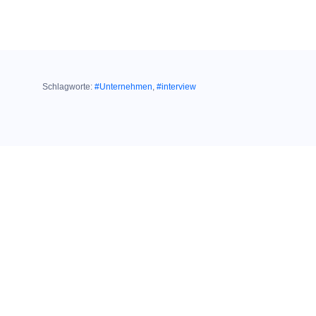
Schlagworte:
#Unternehmen
,
#interview
Ähnliche Themen:
20. September 2022
CEO MARKUS HAAS IM FAZ-INTERVIEW:
"Wir wollen das Duopol
im
Geschäftskundenberei
knacken"