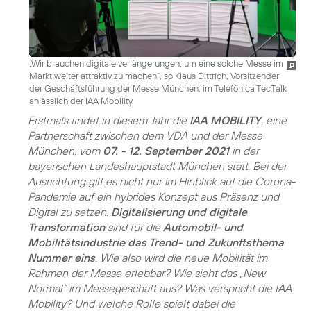
„Wir brauchen digitale verlängerungen, um eine solche Messe im
Markt weiter attraktiv zu machen“, so Klaus Dittrich, Vorsitzender
der Geschäftsführung der Messe München, im Telefónica TecTalk
anlässlich der IAA Mobility.
Erstmals findet in diesem Jahr die
IAA MOBILITY
, eine
Partnerschaft zwischen dem VDA und der Messe
München, vom
07. - 12. September 2021
in der
bayerischen Landeshauptstadt München statt. Bei der
Ausrichtung gilt es nicht nur im Hinblick auf die Corona-
Pandemie auf ein hybrides Konzept aus Präsenz und
Digital zu setzen.
Digitalisierung und digitale
Transformation
sind für die
Automobil- und
Mobilitätsindustrie das Trend- und Zukunftsthema
Nummer eins
. Wie also wird die neue Mobilität im
Rahmen der Messe erlebbar? Wie sieht das „New
Normal“ im Messegeschäft aus? Was verspricht die IAA
Mobility? Und welche Rolle spielt dabei die