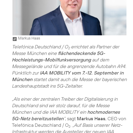
Markus Haas
Telefónica Deutschland / O
errichtet als Partner der
2
Messe München eine
flächendeckende 5G-
Hochleistungs-Mobilfunkversorgung
auf dem
Messegelände und für die angrenzende Autobahn A94.
Pünktlich zur
IAA MOBILITY vom 7.-12. September in
München
startet damit auch die Messe der bayerischen
Landeshauptstadt ins 5G-Zeitalter.
„Als einer der zentralen Treiber der Digitalisierung in
Deutschland sind wir stolz darauf, für die Messe
München und die IAA MOBILITY ein
hochmodernes
5G-Netz bereitzustellen
“
, sagt
Markus Haas
, CEO von
Telefónica Deutschland / O
.
„Auf Basis unserer Netz-
2
Infrastruktur werden die Aussteller der neuen IAA