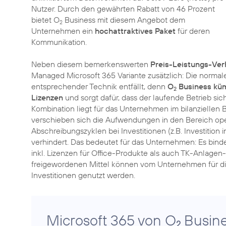
Nutzer. Durch den gewährten Rabatt von 46 Prozent
bietet O
Business mit diesem Angebot dem
2
Unternehmen ein
hochattraktives Paket
für deren
Kommunikation.
Neben diesem bemerkenswerten
Preis-Leistungs-Ver
Managed Microsoft 365 Variante zusätzlich: Die normal
entsprechender Technik entfällt, denn
O
Business küm
2
Lizenzen
und sorgt dafür, dass der laufende Betrieb siche
Kombination liegt für das Unternehmen im bilanzielle
verschieben sich die Aufwendungen in den Bereich oper
Abschreibungszyklen bei Investitionen (z.B. Investitio
verhindert. Das bedeutet für das Unternehmen: Es bind
inkl. Lizenzen für Office-Produkte als auch TK-Anlage
freigewordenen Mittel können vom Unternehmen für d
Investitionen genutzt werden.
Microsoft 365 von O
Busine
2