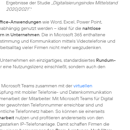
Ergebnisse der Studie
„Digitalisierungsindex Mittelstand
2020/2021“
.
*
Office-Anwendungen
wie Word, Excel, Power Point,
abhängig genutzt werden – ideal für die
nahtlose
rn in Unternehmen
. Die in Microsoft 365 enthaltene
Abstimmung und Kommunikation mittels Videotelefonie und
rbeitsalltag vieler Firmen nicht mehr wegzudenken.
Unternehmen ein einzigartiges, standardisiertes
Rundum-
ur eine Nutzungslizenz einschließt, sondern auch den
tet Microsoft Teams zusammen mit der
virtuellen
nüpfung mit mobiler Telefonie- und Datenkommunikation
arbeit der Mitarbeiter. Mit Microsoft Teams für Digital
 ihrer gewohnten Telefonnummer erreichbar sind und
ntliche Telefonnetz haben. So können sie einerseits
narbeit
nutzen und profitieren andererseits von den
gsstarken IP-Telefonanlage. Damit schaffen Firmen die