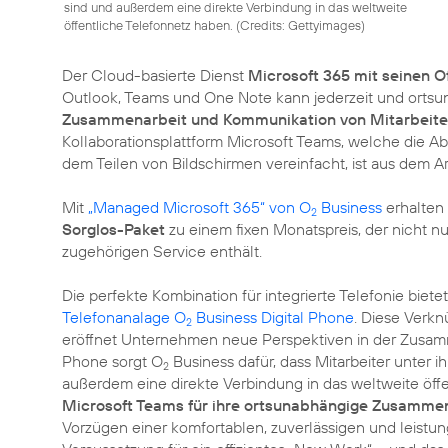
sind und außerdem eine direkte Verbindung in das weltweite
öffentliche Telefonnetz haben. (
Credits: Gettyimages
)
Der Cloud-basierte Dienst
Microsoft 365 mit seinen 
Outlook, Teams und One Note kann jederzeit und ortsun
Zusammenarbeit und Kommunikation von Mitarbeite
Kollaborationsplattform Microsoft Teams, welche die 
dem Teilen von Bildschirmen vereinfacht, ist aus dem A
Mit
„Managed Microsoft 365“ von O
Business
erhalten 
2
Sorglos-Paket
zu einem fixen Monatspreis, der nicht n
zugehörigen Service enthält.
Die perfekte Kombination für integrierte Telefonie bie
Telefonanalage O
Business Digital Phone
. Diese Verk
2
eröffnet Unternehmen neue Perspektiven in der Zusammen
Phone sorgt O
Business dafür, dass Mitarbeiter unter
2
außerdem eine direkte Verbindung in das weltweite öffe
Microsoft Teams für ihre ortsunabhängige Zusamme
Vorzügen einer komfortablen, zuverlässigen und leistun