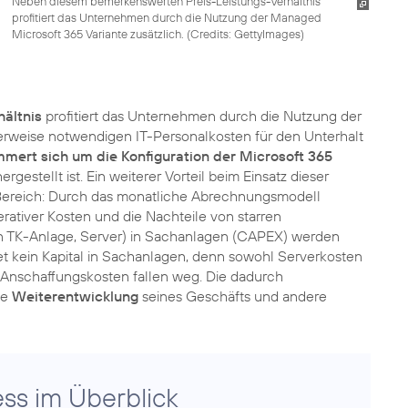
Neben diesem bemerkenswerten Preis-Leistungs-Verhältnis
profitiert das Unternehmen durch die Nutzung der Managed
Microsoft 365 Variante zusätzlich. (
Credits: GettyImages
)
hältnis
profitiert das Unternehmen durch die Nutzung der
erweise notwendigen IT-Personalkosten für den Unterhalt
mert sich um die Konfiguration der Microsoft 365
rgestellt ist. Ein weiterer Vorteil beim Einsatz dieser
n Bereich: Durch das monatliche Abrechnungsmodell
ativer Kosten und die Nachteile von starren
n in TK-Anlage, Server) in Sachanlagen (CAPEX) werden
et kein Kapital in Sachanlagen, denn sowohl Serverkosten
n-Anschaffungskosten fallen weg. Die dadurch
ie
Weiterentwicklung
seines Geschäfts und andere
ss im Überblick