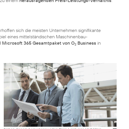
s zu einem
herausragenden Preis-Leistungs-Verhältnis
.
rhoffen sich die meisten Unternehmen signifikante
iel eines mittelständischen Maschinenbau-
Microsoft 365 Gesamtpaket von O
Business
in
2