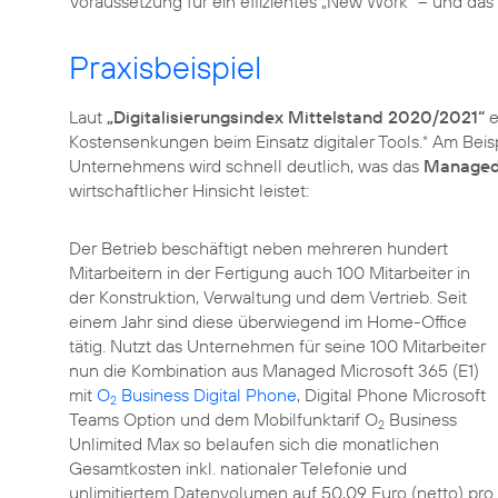
Voraussetzung für ein effizientes „New Work“ – und da
Praxisbeispiel
Laut
„Digitalisierungsindex Mittelstand 2020/2021“
e
Kostensenkungen beim Einsatz digitaler Tools.
Am Beisp
*
Unternehmens wird schnell deutlich, was das
Managed 
wirtschaftlicher Hinsicht leistet:
Der Betrieb beschäftigt neben mehreren hundert
Mitarbeitern in der Fertigung auch 100 Mitarbeiter in
der Konstruktion, Verwaltung und dem Vertrieb. Seit
einem Jahr sind diese überwiegend im Home-Office
tätig. Nutzt das Unternehmen für seine 100 Mitarbeiter
nun die Kombination aus Managed Microsoft 365 (E1)
mit
O
Business Digital Phone
, Digital Phone Microsoft
2
Teams Option und dem Mobilfunktarif O
Business
2
Unlimited Max so belaufen sich die monatlichen
Gesamtkosten inkl. nationaler Telefonie und
unlimitiertem Datenvolumen auf 50,09 Euro (netto) pro