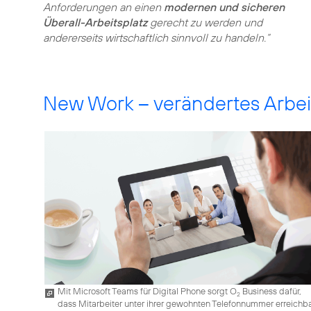
Anforderungen an einen
modernen und sicheren
Überall-Arbeitsplatz
gerecht zu werden und
andererseits wirtschaftlich sinnvoll zu handeln.“
New Work – verändertes Arbei
Mit Microsoft Teams für Digital Phone sorgt O
Business dafür,
2
dass Mitarbeiter unter ihrer gewohnten Telefonnummer erreichb