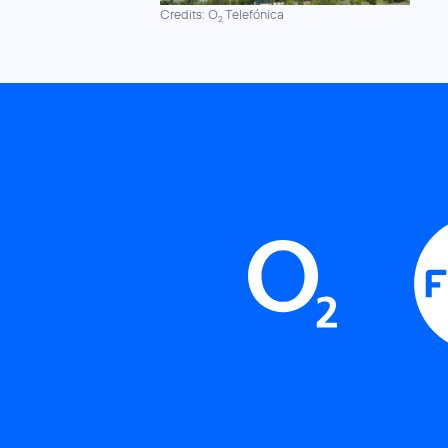
Credits: O
Telefónica
2