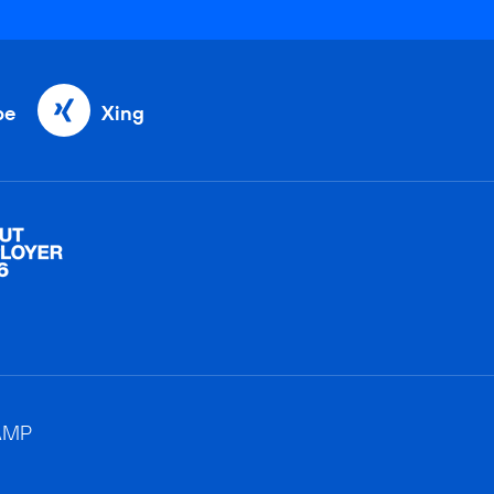
be
Xing
AMP