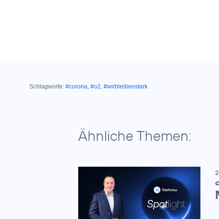
Schlagworte:
#corona
,
#o2
,
#wirbleibenstark
Ähnliche Themen:
2
C