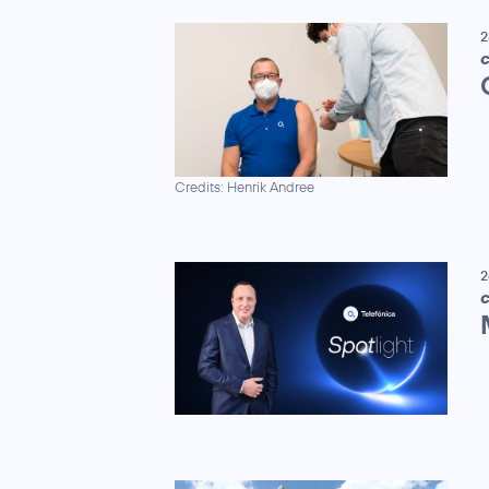
2
C
Credits: Henrik Andree
2
C