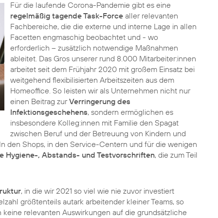
Für die laufende Corona-Pandemie gibt es eine
regelmäßig tagende Task-Force
aller relevanten
Fachbereiche, die die externe und interne Lage in allen
Facetten engmaschig beobachtet und - wo
erforderlich – zusätzlich notwendige Maßnahmen
ableitet. Das Gros unserer rund 8.000 Mitarbeiter:innen
arbeitet seit dem Frühjahr 2020 mit großem Einsatz bei
weitgehend flexibilisierten Arbeitszeiten aus dem
Homeoffice.
So leisten wir als Unternehmen nicht nur
einen Beitrag zur
Verringerung des
Infektionsgeschehens
, sondern ermöglichen es
insbesondere Kolleg:innen mit Familie den Spagat
zwischen Beruf und der Betreuung von Kindern und
 In den Shops, in den Service-Centern und für die wenigen
e Hygiene-, Abstands- und Testvorschriften
, die zum Teil
ruktur
, in die wir 2021 so viel wie nie zuvor investiert
elzahl größtenteils autark arbeitender kleiner Teams, so
n keine relevanten Auswirkungen auf die grundsätzliche