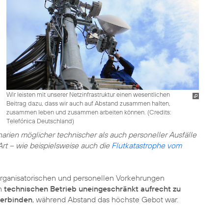
Wir leisten mit unserer Netzinfrastruktur einen wesentlichen
Beitrag dazu, dass wir auch auf Abstand zusammen halten,
zusammen leben und zusammen arbeiten können. (
Credits:
Telefónica Deutschland
)
arien möglicher technischer als auch personeller Ausfälle
rt – wie beispielsweise auch die
Flutkatastrophe vom
 organisatorischen und personellen Vorkehrungen
en
technischen Betrieb uneingeschränkt aufrecht zu
erbinden
, während Abstand das höchste Gebot war.