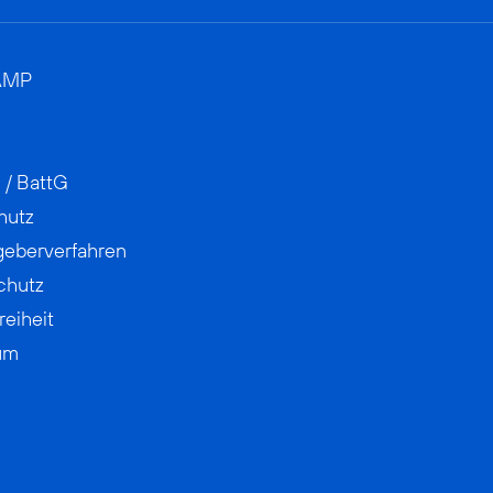
AMP
 / BattG
hutz
geberverfahren
chutz
reiheit
um