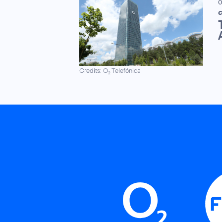
0
C
Credits: O
Telefónica
2