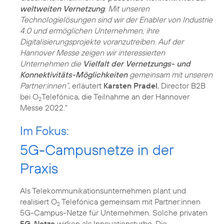
weltweiten Vernetzung
. Mit unseren
Technologielösungen sind wir der Enabler von Industrie
4.0 und ermöglichen Unternehmen, ihre
Digitalisierungsprojekte voranzutreiben. Auf der
Hannover Messe zeigen wir interessierten
Unternehmen die
Vielfalt der Vernetzungs- und
Konnektivitäts-Möglichkeiten
gemeinsam mit unseren
Partner:innen“
, erläutert
Karsten Pradel
, Director B2B
bei O
Telefónica, die Teilnahme an der Hannover
2
Messe 2022.”
Im Fokus:
5G-Campusnetze in der
Praxis
Als Telekommunikationsunternehmen plant und
realisiert O
Telefónica gemeinsam mit Partner:innen
2
5G-Campus-Netze für Unternehmen. Solche privaten
5G-Netze
wirken als Innovationsturbo. Die