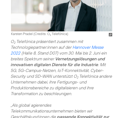
Karsten Pradel (
Credits: O
Telefónica
)
2
O
Telefónica präsentiert zusammen mit
2
Technologiepartner:innen auf der
Hannover Messe
2022
(Halle 8, Stand D07) vom 30. Mai bis 2. Juni ein
breites Spektrum seiner
Vernetzungslösungen und
innovativen digitalen Dienste für die Industrie
. Mit
5G, 5G-Campus-Netzen, IoT-Konnektivität, Cyber-
Security und SD-WAN unterstützt O
Telefónica andere
2
Unternehmen dabei, ihre Fertigungs- und
Produktionsbereiche zu digitalisieren und ihre
Transformation zu beschleunigen.
„Als global agierendes
Telekommunikationsunternehmen bieten wir
Geschäftskund:innen die
passende Konnektivität zur