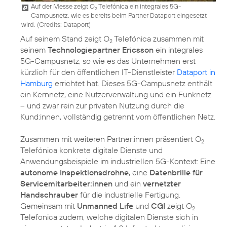
Auf der Messe zeigt O
Telefónica ein integrales 5G-
2
Campusnetz, wie es bereits beim Partner Dataport eingesetzt
wird. (
Credits: Dataport
)
Auf seinem Stand zeigt O
Telefónica zusammen mit
2
seinem
Technologiepartner Ericsson
ein integrales
5G-Campusnetz, so wie es das Unternehmen erst
kürzlich für den öffentlichen IT-Dienstleister
Dataport in
Hamburg
errichtet hat. Dieses 5G-Campusnetz enthält
ein Kernnetz, eine Nutzerverwaltung und ein Funknetz
– und zwar rein zur privaten Nutzung durch die
Kund:innen, vollständig getrennt vom öffentlichen Netz.
Zusammen mit weiteren Partner:innen präsentiert O
2
Telefónica konkrete digitale Dienste und
Anwendungsbeispiele im industriellen 5G-Kontext: Eine
autonome Inspektionsdrohne
, eine
Datenbrille für
Servicemitarbeiter:innen
und ein
vernetzter
Handschrauber
für die industrielle Fertigung.
Gemeinsam mit
Unmanned Life
und
CGI
zeigt O
2
Telefonica zudem, welche digitalen Dienste sich in