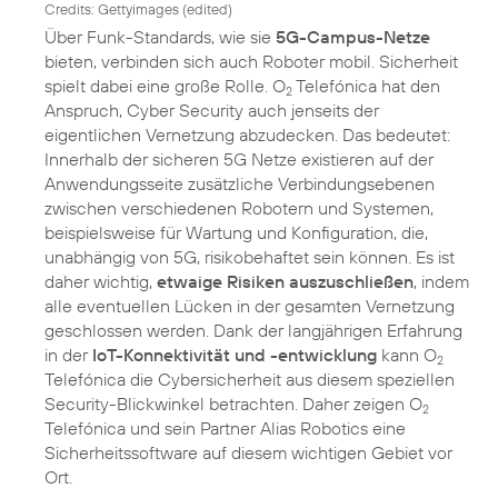
Credits: Gettyimages (edited)
Über Funk-Standards, wie sie
5G-Campus-Netze
bieten, verbinden sich auch Roboter mobil. Sicherheit
spielt dabei eine große Rolle. O
Telefónica hat den
2
Anspruch, Cyber Security auch jenseits der
eigentlichen Vernetzung abzudecken. Das bedeutet:
Innerhalb der sicheren 5G Netze existieren auf der
Anwendungsseite zusätzliche Verbindungsebenen
zwischen verschiedenen Robotern und Systemen,
beispielsweise für Wartung und Konfiguration, die,
unabhängig von 5G, risikobehaftet sein können. Es ist
daher wichtig,
etwaige Risiken auszuschließen
, indem
alle eventuellen Lücken in der gesamten Vernetzung
geschlossen werden. Dank der langjährigen Erfahrung
in der
IoT-Konnektivität und -entwicklung
kann O
2
Telefónica die Cybersicherheit aus diesem speziellen
Security-Blickwinkel betrachten. Daher zeigen O
2
Telefónica und sein Partner Alias Robotics eine
Sicherheitssoftware auf diesem wichtigen Gebiet vor
Ort.