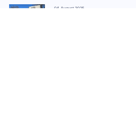
04. August 2025
MEILENSTEIN FÜR DIGITALE VERWALTUNG:
O
Telefónica und ekom
2
vernetzen
350. Verwaltungsstando
in Hessen
11. Oktober 2023
DIGITALISIERUNG IM ÖFFENTLICHEN
SEKTOR:
O
Telefónica vernetzt
2
Credits: Falco
für ekom21
Peters Photography
Verwaltungsstandorte
in Hessen