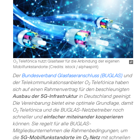
O
Telefónica nutzt Glasfaser für die Anbindung der eigenen
2
Mobilfunkstandorte (
Credits: istock / alphaspirit
)
Der
Bundesverband Glasfaseranschluss (BUGLAS)
und
der Telekommunikationsanbieter O
Telefónica haben
2
sich auf einen Rahmenvertrag für den beschleunigten
Ausbau der 5G-Infrastruktur
in Deutschland geeinigt.
Die Vereinbarung bietet eine optimale Grundlage, damit
O
Telefónica und die BUGLAS-Netzbetreiber noch
2
schneller und
einfacher miteinander kooperieren
können. Sie regelt für alle BUGLAS-
Mitgliedsunternehmen die Rahmenbedingungen, um
die
5G-Mobilfunkstandorte im O
Netz
mit schnellen
2