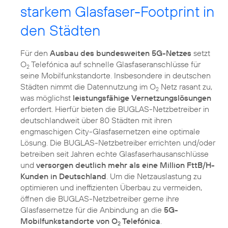
starkem Glasfaser-Footprint in
den Städten
Für den
Ausbau des bundesweiten 5G-Netzes
setzt
O
Telefónica auf schnelle Glasfaseranschlüsse für
2
seine Mobilfunkstandorte. Insbesondere in deutschen
Städten nimmt die Datennutzung im O
Netz rasant zu,
2
was möglichst
leistungsfähige Vernetzungslösungen
erfordert. Hierfür bieten die BUGLAS-Netzbetreiber in
deutschlandweit über 80 Städten mit ihren
engmaschigen City-Glasfasernetzen eine optimale
Lösung. Die BUGLAS-Netzbetreiber errichten und/oder
betreiben seit Jahren echte Glasfaserhausanschlüsse
und
versorgen deutlich mehr als eine Million FttB/H-
Kunden in Deutschland
. Um die Netzauslastung zu
optimieren und ineffizienten Überbau zu vermeiden,
öffnen die BUGLAS-Netzbetreiber gerne ihre
Glasfasernetze für die Anbindung an die
5G-
Mobilfunkstandorte von O
Telefónica
.
2