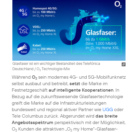
Glasfaser ist ein wichtiger Bestandteil des Telefónica
Deutschland / O
Technologie-Mix
2
Während
O
sein modernes 4G- und 5G-Mobilfunknetz
2
selbst ausbaut und betreibt,
setzt
die Marke im
Festnetzgeschäft
auf intelligente Kooperationen
. In
Bezug auf die zukunftsweisende Glasfasertechnologie
greift die Marke auf die Infrastrukturleistungen
bundesweit und regional aktiver Partner wie
UGG
oder
Tele Columbus zurück. Abgerundet wird
das breite
Angebotsspektrum
perspektivisch mit der Möglichkeit,
O
Kunden die attraktiven „O
my Home“-Glasfaser-
2
2