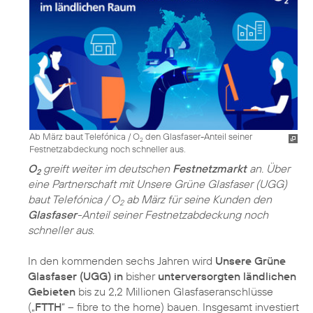
Ab März baut Telefónica / O
den Glasfaser-Anteil seiner
2
Festnetzabdeckung noch schneller aus.
O
greift weiter im deutschen
Festnetzmarkt
an. Über
2
eine Partnerschaft mit Unsere Grüne Glasfaser (UGG)
baut Telefónica / O
ab März für seine Kunden den
2
Glasfaser
-Anteil seiner Festnetzabdeckung noch
schneller aus.
In den kommenden sechs Jahren wird
Unsere Grüne
Glasfaser (UGG) in
bisher
unterversorgten ländlichen
Gebieten
bis zu 2,2 Millionen Glasfaseranschlüsse
(„
FTTH
“ – fibre to the home) bauen. Insgesamt investiert