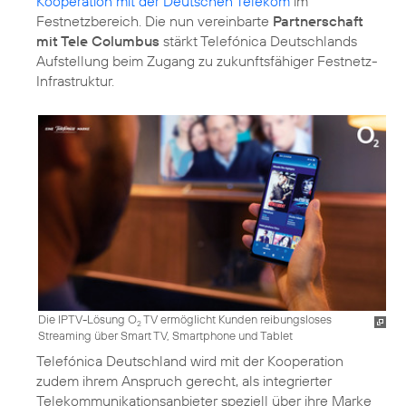
Kooperation mit der Deutschen Telekom
im
Festnetzbereich. Die nun vereinbarte
Partnerschaft
mit Tele Columbus
stärkt Telefónica Deutschlands
Aufstellung beim Zugang zu zukunftsfähiger Festnetz-
Infrastruktur.
Die IPTV-Lösung O
TV ermöglicht Kunden reibungsloses
2
Streaming über Smart TV, Smartphone und Tablet
Telefónica Deutschland wird mit der Kooperation
zudem ihrem Anspruch gerecht, als integrierter
Telekommunikationsanbieter speziell über ihre Marke