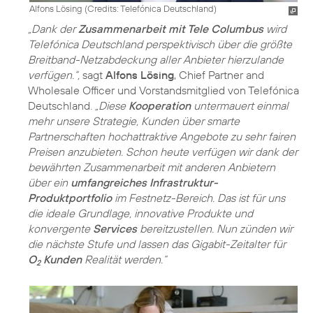
Alfons Lösing (
Credits: Telefónica Deutschland
)
„Dank der
Zusammenarbeit mit Tele Columbus
wird
Telefónica Deutschland perspektivisch über die größte
Breitband-Netzabdeckung aller Anbieter hierzulande
verfügen.“,
sagt
Alfons Lösing
, Chief Partner and
Wholesale Officer und Vorstandsmitglied von Telefónica
Deutschland.
„Diese
Kooperation
untermauert einmal
mehr unsere Strategie, Kunden über smarte
Partnerschaften hochattraktive Angebote zu sehr fairen
Preisen anzubieten. Schon heute verfügen wir dank der
bewährten Zusammenarbeit mit anderen Anbietern
über ein
umfangreiches Infrastruktur-
Produktportfolio
im Festnetz-Bereich. Das ist für uns
die ideale Grundlage, innovative Produkte und
konvergente
Services
bereitzustellen. Nun zünden wir
die nächste Stufe und lassen das Gigabit-Zeitalter für
O
Kunden
Realität werden.“
2