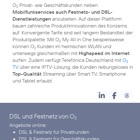
O
Privat- wie Geschäftskunden neben
2
Mobilfunkservices auch Festnetz- und DSL-
Dienstleistungen
anzubieten. Auf dieser Plattform
bauen zahlreiche Produktinnovationen des Konzerns
auf: Konvergente Tarife sind seit langem Bestandteil der
Produktpalette. Mit O
My All in One beispielsweise
2
können O
Kunden im heimischen WLAN und
2
unterwegs gleichermaßen mit
Highspeed im Internet
surfen. Zudem verfügt Telefónica Deutschland mit
O
2
TV
über eine IPTV-Lösung, die Kunden reibungsloses in
Top-Qualität
Streaming über Smart TV, Smartphone
und Tablet erlaubt.
DSL und Festnetz von O
2
DSL & Festnetz für Privatkunden
DSL & Festnetz für Geschäftskunden