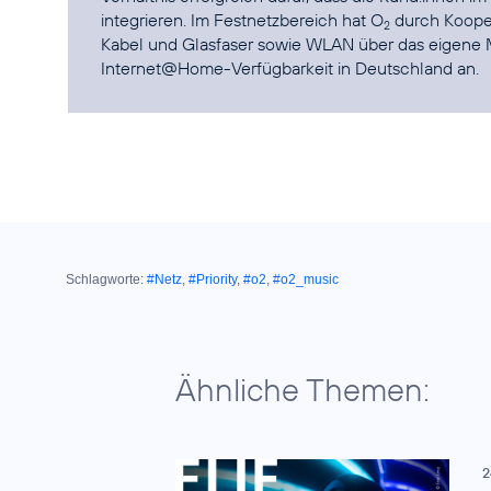
integrieren. Im Festnetzbereich hat O
durch Kooper
2
Kabel und Glasfaser sowie WLAN über das eigene M
Internet@Home-Verfügbarkeit in Deutschland an.
Schlagworte:
#Netz
,
#Priority
,
#o2
,
#o2_music
Ähnliche Themen:
2