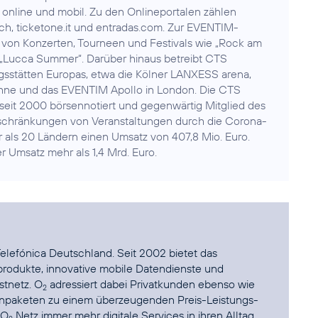
online und mobil. Zu den Onlineportalen zählen
.ch, ticketone.it und entradas.com. Zur EVENTIM-
von Konzerten, Tourneen und Festivals wie „Rock am
er „Lucca Summer“. Darüber hinaus betreibt CTS
sstätten Europas, etwa die Kölner LANXESS arena,
bühne und das EVENTIM Apollo in London. Die CTS
eit 2000 börsennotiert und gegenwärtig Mitglied des
schränkungen von Veranstaltungen durch die Corona-
 als 20 Ländern einen Umsatz von 407,8 Mio. Euro.
r Umsatz mehr als 1,4 Mrd. Euro.
elefónica Deutschland. Seit 2002 bietet das
rodukte, innovative mobile Datendienste und
stnetz. O
adressiert dabei Privatkunden ebenso wie
2
enpaketen zu einem überzeugenden Preis-Leistungs-
 O
Netz immer mehr digitale Services in ihren Alltag