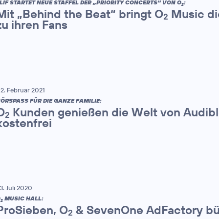
LIF STARTET NEUE STAFFEL DER „PRIORITY CONCERTS“ VON O
:
2
Mit „Behind the Beat“ bringt O
Music di
2
zu ihren Fans
2. Februar 2021
ÖRSPASS FÜR DIE GANZE FAMILIE:
O
Kunden genießen die Welt von Audible
2
kostenfrei
3. Juli 2020
O
MUSIC HALL:
2
ProSieben, O
& SevenOne AdFactory bü
2