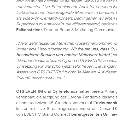
endlich auf die nächste Stufe heben. Wir als eine de
relevantesten Live-Entertainment-Anbieter, vereinen ih
Liebhaber:innen herausragende Momente zu bereiten. Dir
als Video-on-Demand-Konzert. Damit gehen wir einen w
Superbrand zu entwickeln, die differenzierend, bedeutu
Falkensteiner
, Director Brand & Marketing Communicat
„Wenn zehntausende Menschen zusammenkommen wie be
immer eine Herausforderung.
Wir freuen uns, dass O
u
2
besonderen Service und echten Mehrwert bietet
“,
sa
„Darüber hinaus arbeiten O
und CTS EVENTIM an weiter
2
Umsetzung wir uns schon jetzt sehr freuen. Die langjähri
Assets von CTS EVENTIM für große Marken. Auf dieser
Zukunft massiv ausbauen.“
CTS EVENTIM und O
Telefónica
hatten bereits Anfan
2
vereinbart, die aufgrund der Corona-Pandemie bislang t
einem exklusiven 48-Stunden-Vorverkauf für
deutschl
kostenfreie Live-Streamings sowie Video-on-Demand Ko
von EVENTIM Brand Connect
bereitgestellten Online