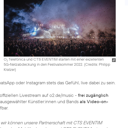
O
Telefónica und CTS EVENTIM starten mit einer exzellenten
2
5G-Netzabdeckung in den Festivalsommer 2022. (
Credits: Philipp
Kratzer
)
hatsApp oder Instagram stets das Gefühl, live dabei zu sein.
 offiziellen Livestream auf o2.de/music -
frei zugänglich
s ausgewählter Künstler:innen und Bands
als Video-on-
bar.
wir können unsere Partnerschaft mit CTS EVENTIM