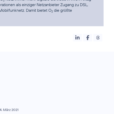
2
ationen als einziger Netzanbieter Zugang zu DSL,
obilfunknetz. Damit bietet O
die größte
2
4. März 2021