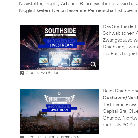
Newsletter, Display Ads und Bannerwerbung sowie beso
Möglichkeiten. Die umfassende Partnerschaft ist über 
Das Southside Fes
Schwäbischen Alb
Zwangspause werd
Deichkind, Twent
die Fans begeist
Credits: Eva Sutter
Beim Deichbrand 
Cuxhaven/Nord
Trettmann erwar
Capital Bra, Clu
Chance, Nightwis
mehr als 90 Act
Credits: Christoph Eisenmenger