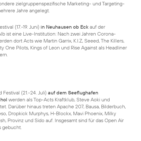
ndere zielgruppenspezifische Marketing- und Targeting-
mehrere Jahre angelegt.
tival (17.-19. Juni)
in Neuhausen ob Eck
auf der
 ist eine Live-Institution: Nach zwei Jahren Corona-
en dort Acts wie Martin Garrix, K.I.Z, Seeed, The Killers,
y One Pilots, Kings of Leon und Rise Against als Headliner
ern.
Festival (21.-24. Juli)
auf dem Seeflughafen
hol
werden als Top-Acts Kraftklub, Steve Aoki und
tet. Darüber hinaus treten Apache 207, Bausa, Bilderbuch,
eso, Dropkick Murphys, H-Blockx, Mavi Phoenix, Milky
h, Provinz und Sido auf. Insgesamt sind für das Open Air
s gebucht.