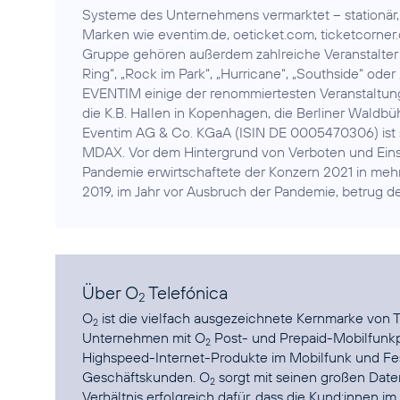
Systeme des Unternehmens vermarktet – stationär, 
Marken wie eventim.de, oeticket.com, ticketcorner
Gruppe gehören außerdem zahlreiche Veranstalter 
Ring“, „Rock im Park“, „Hurricane“, „Southside“ od
EVENTIM einige der renommiertesten Veranstaltung
die K.B. Hallen in Kopenhagen, die Berliner Wald
Eventim AG & Co. KGaA (ISIN DE 0005470306) ist s
MDAX. Vor dem Hintergrund von Verboten und Ein
Pandemie erwirtschaftete der Konzern 2021 in mehr
2019, im Jahr vor Ausbruch der Pandemie, betrug de
Über O
Telefónica
2
O
ist die vielfach ausgezeichnete Kernmarke von T
2
Unternehmen mit O
Post- und Prepaid-Mobilfunkp
2
Highspeed-Internet-Produkte im Mobilfunk und Fe
Geschäftskunden. O
sorgt mit seinen großen Dat
2
Verhältnis erfolgreich dafür, dass die Kund:innen im