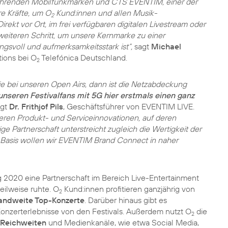
r führenden Mobilfunkmarken und CTS EVENTIM, einer der
re Kräfte, um O
Kund:innen und allen Musik-
2
ekt vor Ort, im frei verfügbaren digitalen Livestream oder
eiteren Schritt, um unsere Kernmarke zu einer
ngsvoll und aufmerksamkeitsstark ist“,
sagt
Michael
ions bei O
Telefónica Deutschland.
2
i unseren Open Airs, dann ist die Netzabdeckung
nseren Festivalfans mit 5G hier erstmals einen ganz
gt
Dr. Frithjof Pils
, Geschäftsführer von EVENTIM LIVE.
en Produkt- und Serviceinnovationen, auf deren
ge Partnerschaft unterstreicht zugleich die Wertigkeit der
 Basis wollen wir EVENTIM Brand Connect in naher
g 2020 eine Partnerschaft im Bereich Live-Entertainment
eilweise ruhte. O
Kund:innen profitieren ganzjährig von
2
andweite Top-Konzerte
. Darüber hinaus gibt es
nzerterlebnisse von den Festivals. Außerdem nutzt O
die
2
-Reichweiten
und Medienkanäle, wie etwa Social Media,