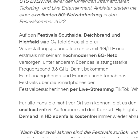
CTS EVENTIM
, einer der führenden internationalen
Ticketing- und Live Entertainment-Anbieter, starten mit
einer
exzellenten 5G-Netzabdeckung
in den
Festivalsommer 2022.
Auf den
Festivals Southside, Deichbrand und
Highfield
wird O
Telefónica alle drei
2
Veranstaltungsgelände lückenlos mit 4G/LTE und
erstmals mit seinem
hochmodernen 5G-Netz
versorgen, unter anderem über das leistungsstarke
Frequenzband 3,6 GHz. Damit bekommen
Familienangehörige und Freunde auch fernab des
Festivals über die Smartphones der
Festivalbesucher:innen
per Live-Streaming
, TikTok, W
Für alle Fans, die nicht vor Ort sein können, gibt es den
und kostenfrei
. Außerdem sind dort Konzert-Highlight
Demand in HD ebenfalls kostenfrei
immer wieder abruf
“
Nach über zwei Jahren sind die Festivals zurück
und 