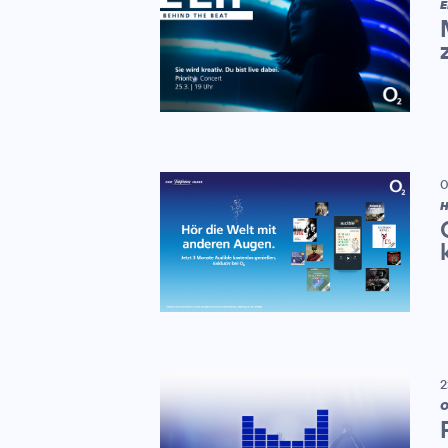
E
0
H
2