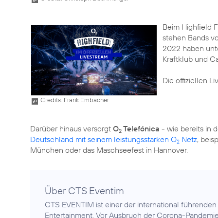
Beim Highfield F
stehen Bands vo
2022 haben unter
Kraftklub und Ca
Die offiziellen 
Credits: Frank Embacher
Darüber hinaus versorgt
O
Telefónica
- wie bereits in
2
Deutschland mit seinem leistungsstarken O
Netz
, beis
2
München oder das Maschseefest in Hannover.
Über CTS Eventim
CTS EVENTIM ist einer der international führenden 
Entertainment. Vor Ausbruch der Corona-Pandemie 